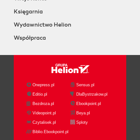
Księgarnia
Wydawnictwo Helion
Współpraca
Onepress.pl
Sensus.pl
Editio.pl
DlaBystrzakow.pl
Bezdroza.pl
Ebookpoint.pl
Videopoint.pl
Beya.pl
Czytalisek.pl
Sploty
Biblio.Ebookpoint.pl