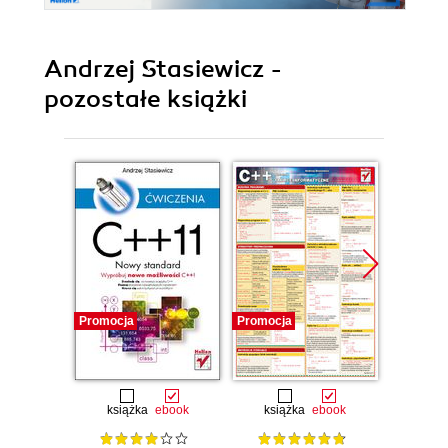
Andrzej Stasiewicz -
pozostałe książki
Promocja
Promocja
Promocj
książka
ebook
książka
ebook
ksią