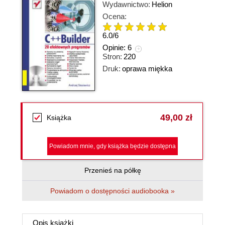
Wydawnictwo:
Helion
Ocena:
6.0
/
6
Opinie:
6
Stron:
220
Druk:
oprawa miękka
49,00 zł
Książka
Powiadom mnie, gdy książka będzie dostępna
Przenieś na półkę
Powiadom o dostępności audiobooka »
Opis
książki