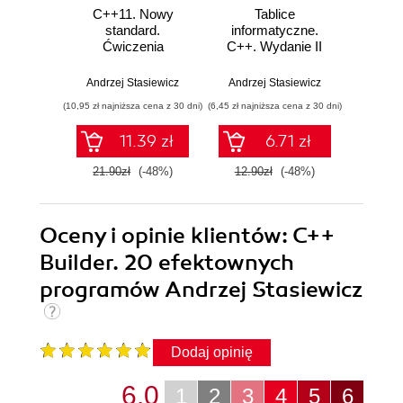
C++11. Nowy
Tablice
C++. 
standard.
informatyczne.
pra
Ćwiczenia
C++. Wydanie II
Wyd
Andrzej Stasiewicz
Andrzej Stasiewicz
Andrze
(10,95 zł najniższa cena z 30 dni)
(6,45 zł najniższa cena z 30 dni)
(14,50 zł naj
11.39 zł
6.71 zł
21.90zł
(-48%)
12.90zł
(-48%)
29.0
Oceny i opinie klientów: C++
Builder. 20 efektownych
programów Andrzej Stasiewicz
Dodaj opinię
6.0
1
2
3
4
5
6