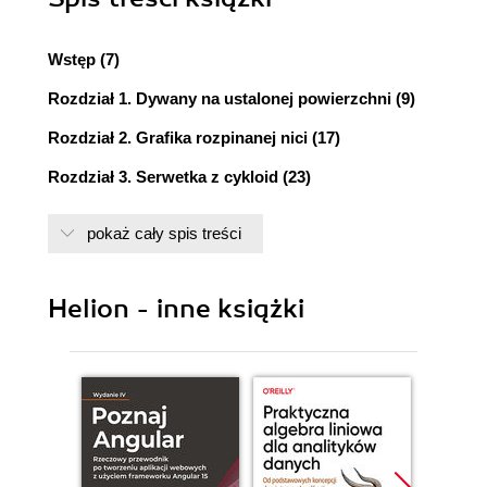
Wstęp (7)
Rozdział 1. Dywany na ustalonej powierzchni (9)
Rozdział 2. Grafika rozpinanej nici (17)
Rozdział 3. Serwetka z cykloid (23)
Rozdział 4. Skalowanie (31)
pokaż cały spis treści
Rozdział 5. Składanie drgań poprzecznych (43)
Rozdział 6. Sumowanie drgań (51)
Helion - inne książki
Rozdział 7. Dywany iterowane (61)
Rozdział 8. Dywany afiniczne (69)
Rozdział 9. Grafika układu współrzędnych (87)
Rozdział 10. Konkurencja międzygatunkowa (97)