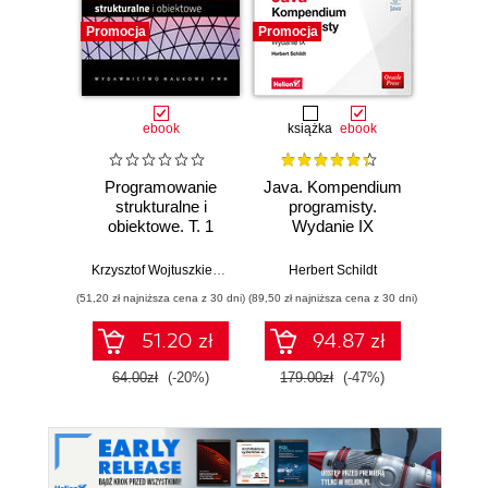
Promocja
Promocja
Promocj
ebook
książka
ebook
ksią
Programowanie
Java. Kompendium
Ap
strukturalne i
programisty.
inte
obiektowe. T. 1
Wydanie IX
Django
re
Krzysztof Wojtuszkiewicz
Herbert Schildt
Aidas
(51,20 zł najniższa cena z 30 dni)
(89,50 zł najniższa cena z 30 dni)
(24,50 zł naj
51.20 zł
94.87 zł
64.00zł
(-20%)
179.00zł
(-47%)
49.0