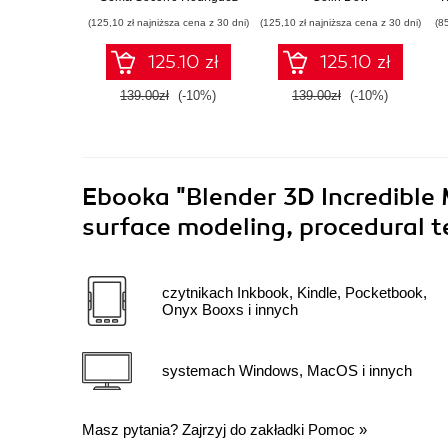
features for
Raspberry Pi Pico,
(125,10 zł najniższa cena z 30 dni)
(125,10 zł najniższa cena z 30 dni)
(8
developing
and Python - Second
production-grade
Edition
125.10 zł
125.10 zł
apps
139.00zł
(-10%)
139.00zł
(-10%)
Ebooka
"Blender 3D Incredible
surface modeling, procedural t
czytnikach Inkbook, Kindle, Pocketbook,
Onyx Booxs i innych
systemach Windows, MacOS i innych
Masz pytania? Zajrzyj do zakładki
Pomoc
»