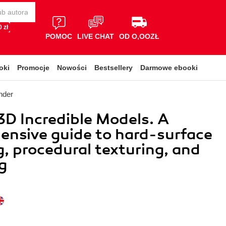
 zł
POMOC
LIVE CHAT
OD O,OOZŁ
oki
Promocje
Nowości
Bestsellery
Darmowe ebooki
nder
3D Incredible Models. A
nsive guide to hard-surface
, procedural texturing, and
g