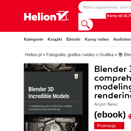
Kursy od 16,70
Kategorie
Książki
Ebooki
Kursy video
Audiobo
Helion.pl
»
Fotografia, grafika i wideo
»
Grafika
»
📚 Ble
Blender 
comprehe
modeling
renderin
Arijan Belec
(ebook)
Promocja