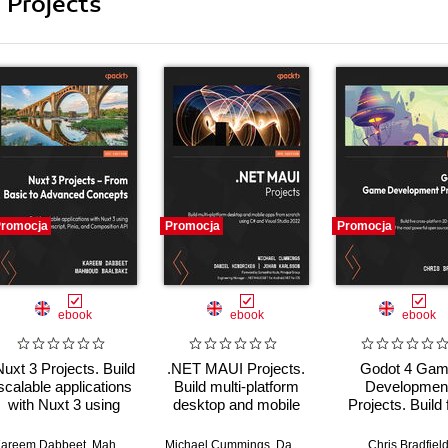
 Projects
romocja
Promocja
Promocja
ebook
ebook
ebook
uxt 3 Projects. Build
.NET MAUI Projects.
Godot 4 Ga
scalable applications
Build multi-platform
Developmen
with Nuxt 3 using
desktop and mobile
Projects. Build 
ypeScript, Pinia, and
apps from scratch
cross-platform
Composition API
using C# and Visual
and 3D games u
areem Dabbeet
,
Mahmoud Baalbaki
Michael Cummings
,
Daniel Kelly
,
Daniel Hindrikes
,
Chris Bradfiel
Johan Karlss