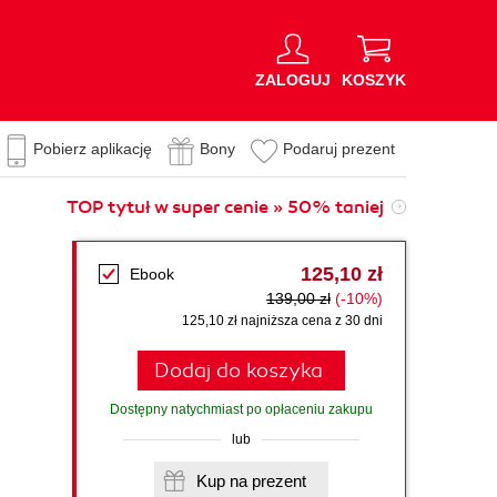
ZALOGUJ
KOSZYK
Pobierz aplikację
Bony
Podaruj prezent
TOP tytuł w super cenie » 50% taniej
125,10 zł
Ebook
139,00 zł
(-10%)
125,10 zł najniższa cena z 30 dni
Dodaj do koszyka
Dostępny natychmiast po opłaceniu zakupu
lub
Kup na prezent