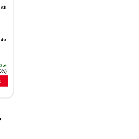
rth
ode
0 zł
16%)
a
o