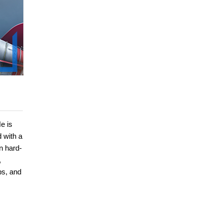
e is
 with a
n hard-
,
ps, and