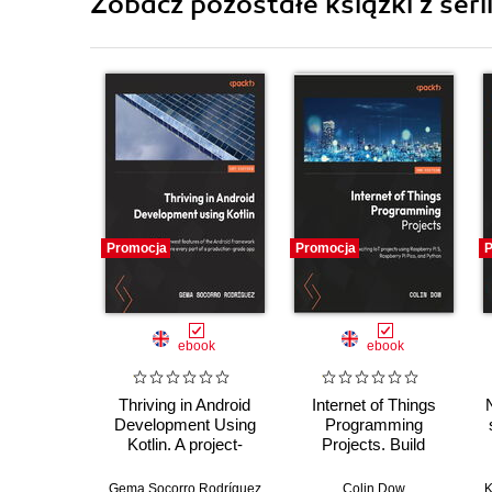
Zobacz pozostałe książki z serii
Promocja
Promocja
P
ebook
ebook
Thriving in Android
Internet of Things
N
Development Using
Programming
Kotlin. A project-
Projects. Build
based guide to using
exciting IoT projects
T
the latest Android
using Raspberry Pi 5,
Gema Socorro Rodríguez
Colin Dow
K