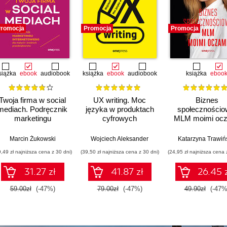
romocja
Promocja
Promocja
siążka
ebook
audiobook
książka
ebook
audiobook
książka
eboo
Twoja firma w social
UX writing. Moc
Biznes
mediach. Podręcznik
języka w produktach
społecznościo
marketingu
cyfrowych
MLM moimi oc
internetowego dla
(b2b)
małych i średnich
Tomasz Trzósło
Marcin Żukowski
Wojciech Aleksander
Katarzyna Trawiń
przedsiębiorstw.
9,49 zł najniższa cena z 30 dni)
(39,50 zł najniższa cena z 30 dni)
(24,95 zł najniższa cena 
Wydanie IV
poszerzone
31.27 zł
41.87 zł
26.45 
59.00zł
(-47%)
79.00zł
(-47%)
49.90zł
(-47%