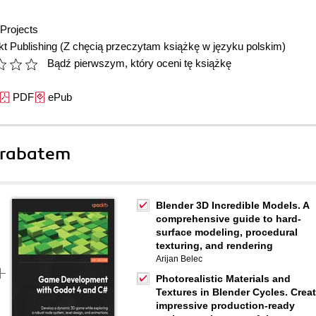
Projects
t Publishing
(Z chęcią przeczytam książkę w języku polskim)
Bądź pierwszym, który oceni tę książkę
PDF
ePub
 rabatem
Blender 3D Incredible Models. A
comprehensive guide to hard-
surface modeling, procedural
texturing, and rendering
Arijan Belec
Photorealistic Materials and
Textures in Blender Cycles. Crea
impressive production-ready