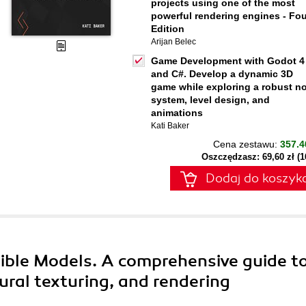
projects using one of the most
powerful rendering engines - Fou
Edition
Arijan Belec
Game Development with Godot 4
and C#. Develop a dynamic 3D
game while exploring a robust n
system, level design, and
animations
Kati Baker
Cena zestawu:
357.4
Oszczędzasz: 69,60 zł (
Dodaj do koszyk
dible Models. A comprehensive guide t
ral texturing, and rendering