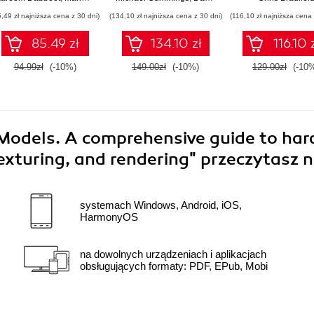
Studio 2022 - Third
one of the mo
5,49 zł najniższa cena z 30 dni)
(134,10 zł najniższa cena z 30 dni)
(116,10 zł najniższa cena 
Edition
powerful open s
game engines
85.49 zł
134.10 zł
116.10 
Second Editi
94.99zł
(-10%)
149.00zł
(-10%)
129.00zł
(-10
 Models. A comprehensive guide to har
exturing, and rendering"
przeczytasz n
systemach Windows, Android, iOS,
HarmonyOS
na dowolnych urządzeniach i aplikacjach
obsługujących formaty: PDF, EPub, Mobi