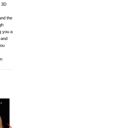
e 3D
and the
gh
g you a
, and
you
wn