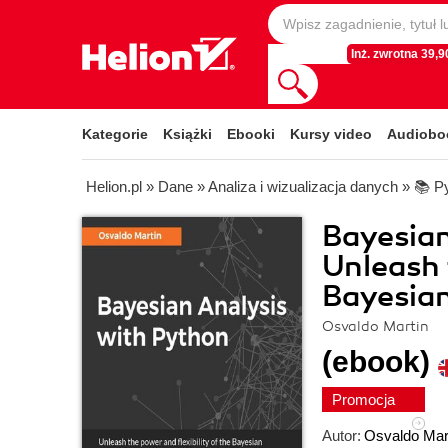
Inż. zwrotna 39,90
Kategorie
Książki
Ebooki
Kursy video
Audiobo
Helion.pl
»
Dane
»
Analiza i wizualizacja danych
»
📚 P
Bayesian
Unleash 
Bayesia
Osvaldo Martin
(ebook)
Promocja
Autor:
Osvaldo Mar