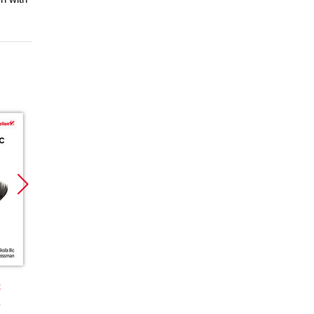
Nowość
Promocja
Promoc
Promocja
k
książka
ebook
książka
ebook
ks