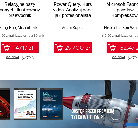
Relacyjne bazy
Power Query. Kurs
Microsoft Fabri
danych. Ilustrowany
video. Analizuj dane
podstaw.
przewodnik
jak profesjonalista
Kompleksow
projektowani
nowoczesne
iang Hao
,
Upom Malik
,
Michail Tsikerdekis
,
Benjamin Johnston
Adam Kopeć
Nikola Ilic
,
Ben Wei
analityki dany
4,50 zł najniższa cena z 30 dni)
(49,50 zł najniższa cena 
47.17 zł
299.00 zł
52.47 z
89.00zł
(-47%)
99.00zł
(-47%