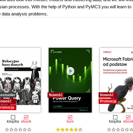
ian processes. With the help of Python and PyMC3 you will learn to
 data analysis problems.
estseller
Nowość
Nowość
Nowość
Promocja
romocja
książka
ebook
kurs
książka
eboo