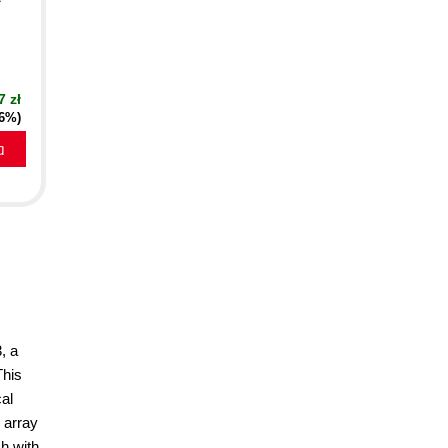
7 zł
16%)
a
, a
This
al
 array
sh with