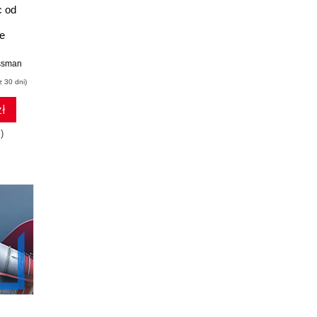
c od
Jak ogarnąć trudne
Sztuka analizy
S
dane? Praktyczne
danych. Twarde i
N
e
podejście
miękkie umiejętności
inżyn
e
profesjonalnego
w czasach sztucznej
j
analityka
inteligencji
ssman
David Asboth
Mona Khalil
ch
z 30 dni)
(59,50 zł najniższa cena z 30 dni)
(59,50 zł najniższa cena z 30 dni)
(49,50 zł 
ł
63.07 zł
63.07 zł
)
119.00zł
(-47%)
119.00zł
(-47%)
99