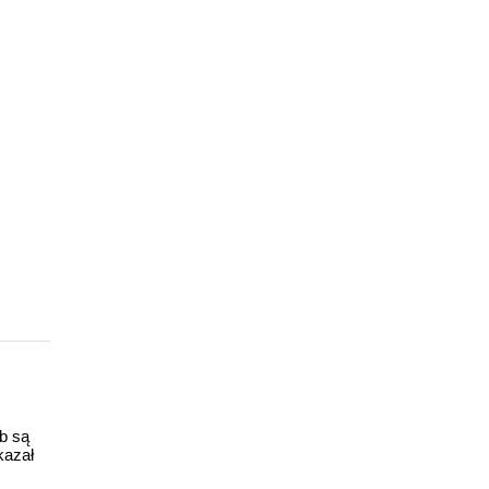
ub są
kazał