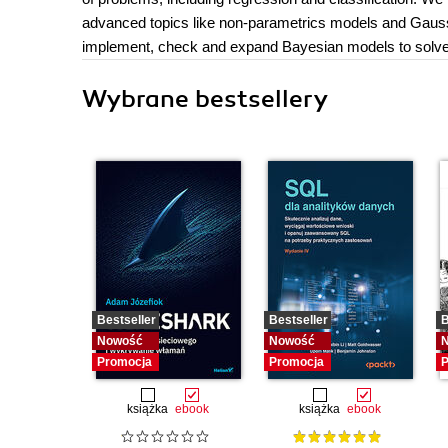
advanced topics like non-parametrics models and Gauss
implement, check and expand Bayesian models to solve
Wybrane bestsellery
Bestseller
Bestseller
B
Nowość
Nowość
Promocja
Promocja
P
książka
ebook
książka
ebook