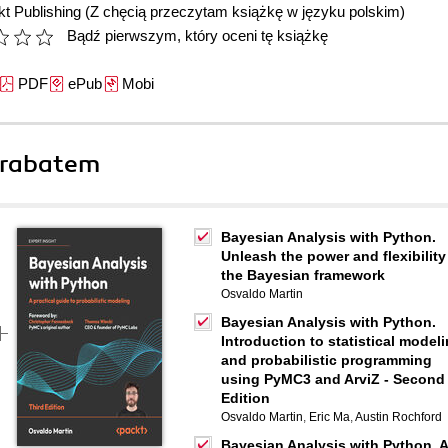
t Publishing
(Z chęcią przeczytam książkę w języku polskim)
Bądź pierwszym, który oceni tę książkę
PDF
ePub
Mobi
 rabatem
Bayesian Analysis with Python.
Unleash the power and flexibility
the Bayesian framework
Osvaldo Martin
Bayesian Analysis with Python.
Introduction to statistical model
and probabilistic programming
using PyMC3 and ArviZ - Second
Edition
Osvaldo Martin
,
Eric Ma
,
Austin Rochford
Bayesian Analysis with Python. A