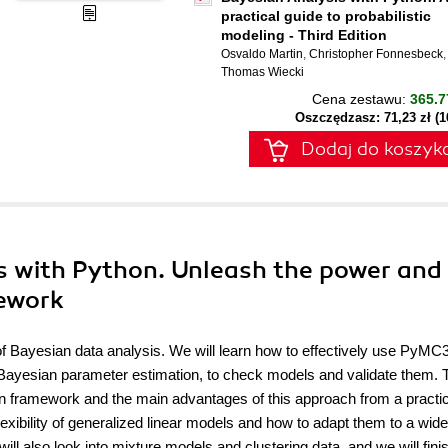
practical guide to probabilistic
modeling - Third Edition
Osvaldo Martin
,
Christopher Fonnesbeck
,
Thomas Wiecki
Cena zestawu:
365.7
Oszczędzasz: 71,23 zł (
Dodaj do koszyk
is with Python. Unleash the power and
mework
of Bayesian data analysis. We will learn how to effectively use PyMC3
m Bayesian parameter estimation, to check models and validate them. 
n framework and the main advantages of this approach from a practic
lexibility of generalized linear models and how to adapt them to a wide
ill also look into mixture models and clustering data, and we will fini