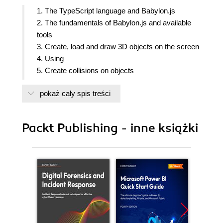
1. The TypeScript language and Babylon.js
2. The fundamentals of Babylon.js and available
tools
3. Create, load and draw 3D objects on the screen
4. Using
5. Create collisions on objects
6. Manage audio
pokaż cały spis treści
7. Defining actions on objects
8. Add rendering effects using built-in post-
processes
Packt Publishing - inne książki
9. Our first game:Our first game : Create a training
course for soldier