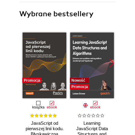
Wybrane bestsellery
Promocja
Nowość
Promocj
Promocja
książka
ebook
ebook
JavaScript od
Learning
F
pierwszej linii kodu.
JavaScript Data
Dev
Błyskawiczna
Structures and