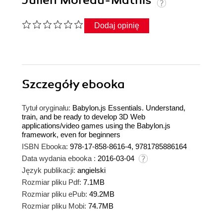
Julien Moreau-Mathis
Dodaj opinię
Szczegóły
ebooka
Tytuł oryginału:
Babylon.js Essentials. Understand,
train, and be ready to develop 3D Web
applications/video games using the Babylon.js
framework, even for beginners
ISBN Ebooka:
978-17-858-8616-4, 9781785886164
Data wydania ebooka :
2016-03-04
Język publikacji:
angielski
Rozmiar pliku Pdf:
7.1MB
Rozmiar pliku ePub:
49.2MB
Rozmiar pliku Mobi:
74.7MB