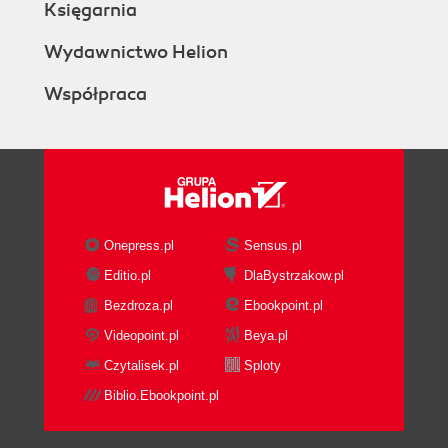
Księgarnia
Wydawnictwo Helion
Współpraca
Onepress.pl
Sensus.pl
Editio.pl
DlaBystrzakow.pl
Bezdroza.pl
Ebookpoint.pl
Videopoint.pl
Beya.pl
Czytalisek.pl
Sploty
Biblio.Ebookpoint.pl