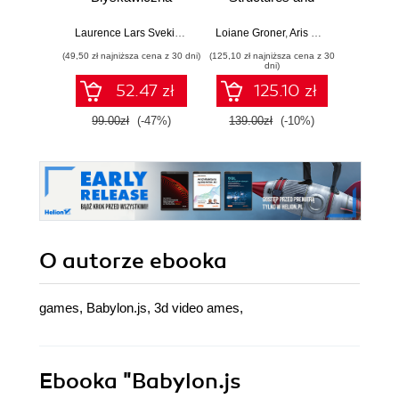
nauka pisania gier,
Algorithms.
Dario
stron WWW i
Enhance your
Laurence Lars Svekis
,
Maaike van Putten
Loiane Groner
,
Rob Percival
,
Aris Markogiannakis
,
D
aplikacji
problem-solving
(49,50 zł najniższa cena z 30 dni)
(125,10 zł najniższa cena z 30
(125,10 zł 
internetowych
skills in JavaScript
dni)
and TypeScript -
52.47 zł
125.10 zł
Fourth Edition
99.00zł
(-47%)
139.00zł
(-10%)
139.0
O autorze
ebooka
games, Babylon.js, 3d video ames,
Ebooka
"Babylon.js