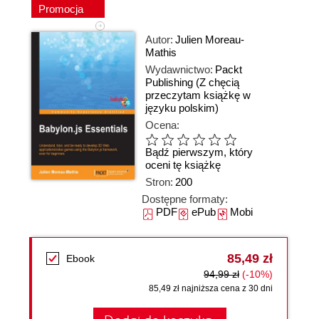
Promocja
Autor:
Julien Moreau-
Mathis
Wydawnictwo:
Packt
Publishing
(Z chęcią
przeczytam książkę w
języku polskim)
Ocena:
Bądź pierwszym, który
oceni tę książkę
Stron:
200
Dostępne formaty:
PDF
ePub
Mobi
85,49 zł
Ebook
94,99 zł
(-10%)
85,49 zł najniższa cena z 30 dni