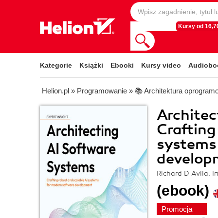
Kursy od 16,70
Kategorie
Książki
Ebooki
Kursy video
Audiobo
Helion.pl
»
Programowanie
»
📚 Architektura oprogram
Architec
Crafting
systems
develop
Richard D Avila,
(ebook)
Promocja