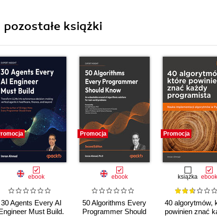
 pozostałe książki
romocja
Promocja
Promocja
ebook
ebook
książka
eboo
30 Agents Every AI
50 Algorithms Every
40 algorytmów, 
Engineer Must Build.
Programmer Should
powinien znać k