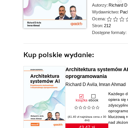
Autorzy:
Richard D 
Wydawnictwo:
Pack
Ocena:
Stron:
212
Dostępne formaty:
Kup polskie wydanie:
Architektura systemów A
oprogramowania
Richard D Avila
Imran Ahmad
,
Każdego dn
opiera się
książka
ebook
zdyscyplin
oprogramow
kluczową r
(41.40 zł najniższa cena z 30
dni)
nad złożono
43.47 zł