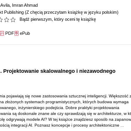
Avila
,
Imran Ahmad
t Publishing
(Z chęcią przeczytam książkę w języku polskim)
Bądź pierwszym, który oceni tę książkę
PDF
ePub
I. Projektowanie skalowalnego i niezawodnego
ia pojawiają się nowe zastosowania sztucznej inteligencji. Większość z
 na złożonych systemach programistycznych, których budowa wymaga
owanego, inżynierskiego podejścia. Dobre praktyki projektowania
ania są doskonale znane ale czy sprawdzają się w architekturze, w kt
olę odgrywają modele AI? W tej książce znajdziesz sposób na zapano
ścią integracji AI. Poznasz koncepcje i procesy architektoniczne ...