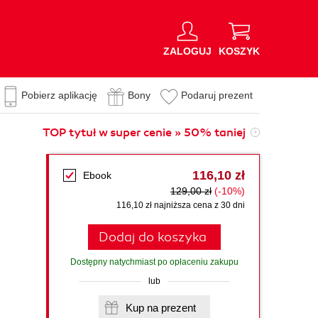
ZALOGUJ
KOSZYK
Pobierz aplikację
Bony
Podaruj prezent
TOP tytuł w super cenie » 50% taniej
116,10 zł
Ebook
129,00 zł
(-10%)
116,10 zł najniższa cena z 30 dni
Dodaj do koszyka
Dostępny natychmiast po opłaceniu zakupu
lub
Kup na prezent