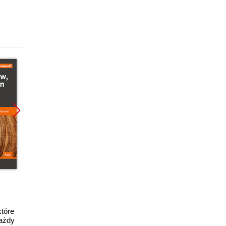
Promocja
k
ebook
które
40 Algorithms Every
ażdy
Programmer Should