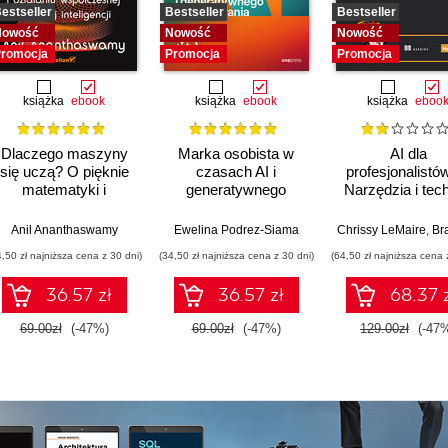
estseller
Bestseller
Bestseller
Nowość
Nowość
Nowość
romocja
Promocja
Promocja
książka
ebook
książka
ebook
książka
eboo
Dlaczego maszyny
Marka osobista w
AI dla
się uczą? O pięknie
czasach AI i
profesjonalistów
matematyki i
generatywnego
Narzędzia i tech
działaniu
wyszukiwania
zwiększając
współczesnej
produktywno
Anil Ananthaswamy
Ewelina Podrez-Siama
Chrissy LeMaire
,
Brandon
sztucznej inteligencji
4,50 zł najniższa cena z 30 dni)
(34,50 zł najniższa cena z 30 dni)
(64,50 zł najniższa cena 
36.57 zł
36.57 zł
68.37 
69.00zł
(-47%)
69.00zł
(-47%)
129.00zł
(-47