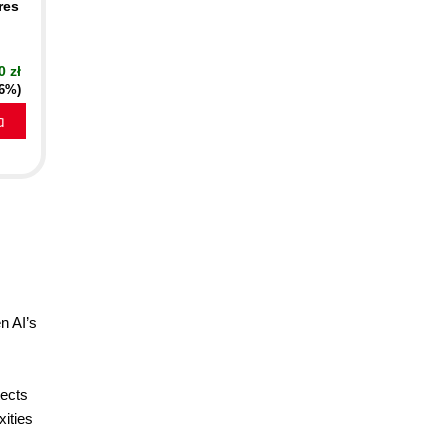
res
0 zł
16%)
a
n AI’s
tects
xities