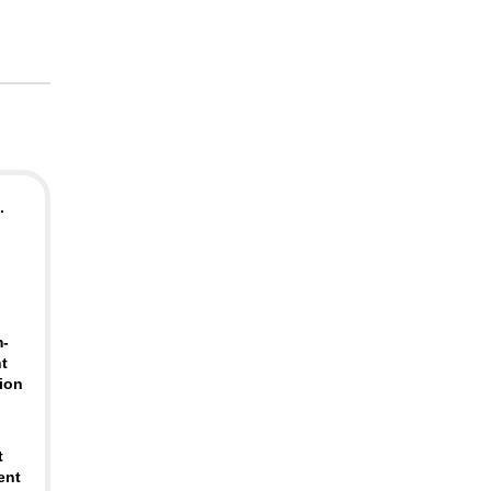
.
m-
nt
ion
t
ent