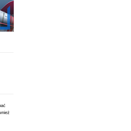
nać
wnież