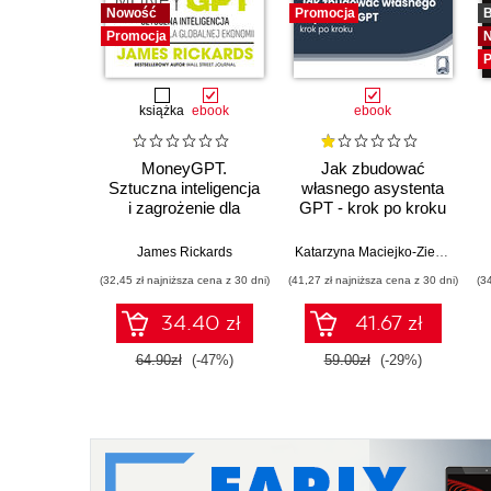
Nowość
Promocja
B
Promocja
P
książka
ebook
ebook
MoneyGPT.
Jak zbudować
Sztuczna inteligencja
własnego asystenta
i zagrożenie dla
GPT - krok po kroku
globalnej ekonomii
James Rickards
Katarzyna Maciejko-Zielińska
(32,45 zł najniższa cena z 30 dni)
(41,27 zł najniższa cena z 30 dni)
(3
34.40 zł
41.67 zł
64.90zł
(-47%)
59.00zł
(-29%)