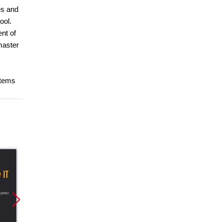
es and
ool.
nt of
master
stems