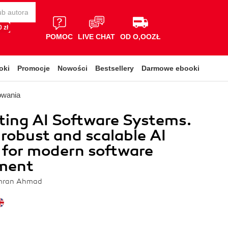
 zł
POMOC
LIVE CHAT
OD O,OOZŁ
oki
Promocje
Nowości
Bestsellery
Darmowe ebooki
owania
ting AI Software Systems.
 robust and scalable AI
 for modern software
ment
 Imran Ahmad