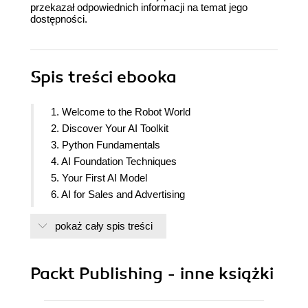
przekazał odpowiednich informacji na temat jego
dostępności.
Spis treści
ebooka
1. Welcome to the Robot World
2. Discover Your AI Toolkit
3. Python Fundamentals
4. AI Foundation Techniques
5. Your First AI Model
6. AI for Sales and Advertising
7. Welcome to Q-Learning
pokaż cały spis treści
8. AI for Logistics
9. Going Pro with Artificial Brains
10. AI for Autonomous Vehicles
Packt Publishing - inne książki
11. AI for Business
12. Deep Convolutional Q-Learning