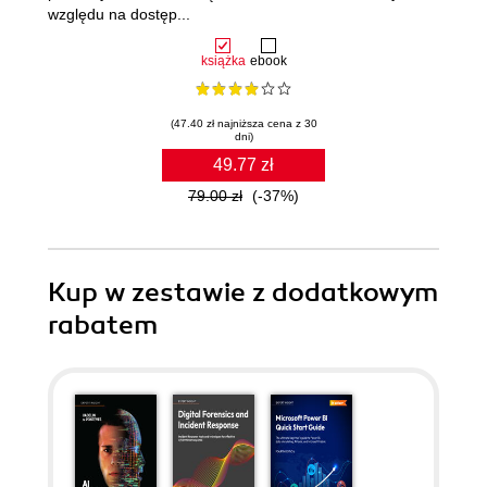
względu na dostęp...
książka
ebook
(47.40 zł najniższa cena z 30
dni)
49.77 zł
79.00 zł
(-37%)
Kup w zestawie z dodatkowym
rabatem