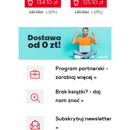
134.10 zł
125.10 zł
Fourth Edition
ATT&C
tool
149.00zł
(-10%)
139.00zł
(-10%)
129.0
E
Program partnerski -
zarabiaj więcej »
Brak książki? - daj
nam znać »
Subskrybuj newsletter
»