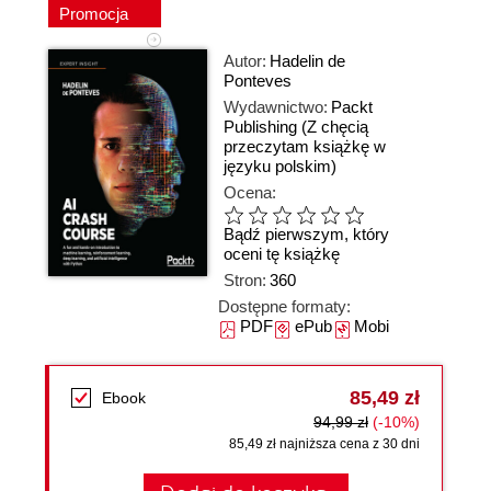
Promocja
Autor:
Hadelin de
Ponteves
Wydawnictwo:
Packt
Publishing
(Z chęcią
przeczytam książkę w
języku polskim)
Ocena:
Bądź pierwszym, który
oceni tę książkę
Stron:
360
Dostępne formaty:
PDF
ePub
Mobi
85,49 zł
Ebook
94,99 zł
(-10%)
85,49 zł najniższa cena z 30 dni