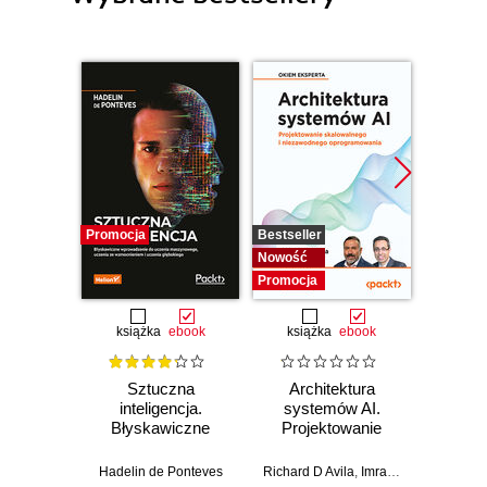
Promocja
Bestseller
Nowość
Nowość
Promocj
Promocja
książka
ebook
książka
ebook
ksią
Sztuczna
Architektura
Mo
inteligencja.
systemów AI.
Sz
Błyskawiczne
Projektowanie
inte
wprowadzenie do
skalowalnego i
zagr
uczenia
niezawodnego
global
Hadelin de Ponteves
Richard D Avila
,
Imran Ahmad
Jame
maszynowego,
oprogramowania