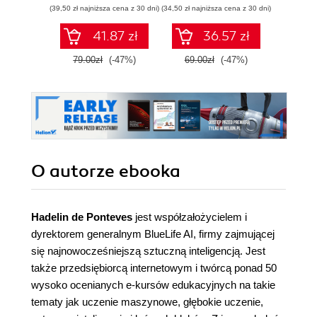
(39,50 zł najniższa cena z 30 dni)
(34,50 zł najniższa cena z 30 dni)
(32,45 zł naj
uczenia ze
wzmocnieniem i
41.87 zł
36.57 zł
uczenia głębokiego
79.00zł
(-47%)
69.00zł
(-47%)
64.9
O autorze
ebooka
Hadelin de Ponteves
jest współzałożycielem i
dyrektorem generalnym BlueLife AI, firmy zajmującej
się najnowocześniejszą sztuczną inteligencją. Jest
także przedsiębiorcą internetowym i twórcą ponad 50
wysoko ocenianych e-kursów edukacyjnych na takie
tematy jak uczenie maszynowe, głębokie uczenie,