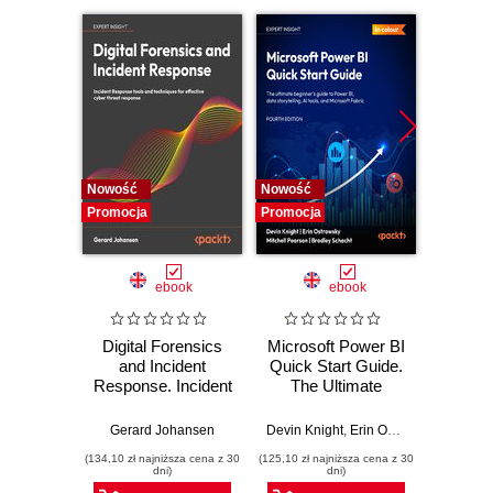
13. AI for Games
14. Recap and Conclusion
Nowość
Nowość
Nowość
Promocja
Promocja
Promocj
ebook
ebook
Digital Forensics
Microsoft Power BI
Pract
and Incident
Quick Start Guide.
Intel
Response. Incident
The Ultimate
Data-D
Response tools
Beginner's Guide
Hunti
and techniques for
to Power BI, Data
your c
Gerard Johansen
Devin Knight
,
Erin Ostrowsky
,
Mitchel
effective cyber
Storytelling, AI
effor
(134,10 zł najniższa cena z 30
(125,10 zł najniższa cena z 30
(116,10 zł 
threat response -
Tools, and
dete
dni)
dni)
Fourth Edition
Microsoft Fabric -
def