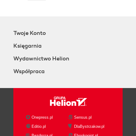
Twoje Konto
Księgarnia
Wydawnictwo Helion
Współpraca
Onepress.pl
Sensus.pl
Editio.pl
DlaBystrzakow.pl
Bezdroza.pl
Ebookpoint.pl