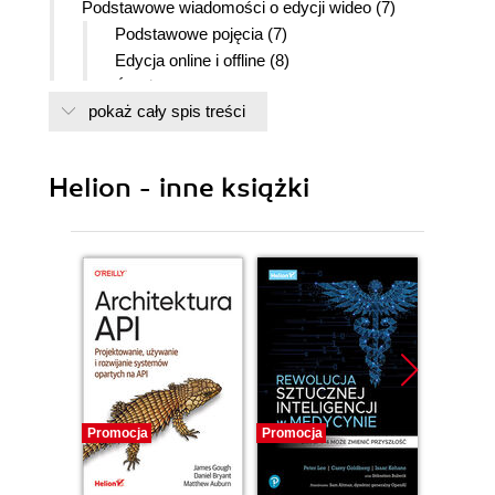
Podstawowe wiadomości o edycji wideo (7)
Podstawowe pojęcia (7)
Edycja online i offline (8)
Ścieżki edycyjne (9)
pokaż cały spis treści
Przebieg typowego procesu edycyjnego (10)
Sprzęt (11)
Rozdział 2. Parametry projektu i preferencje
Helion - inne książki
programu (13)
Wybór sposobu edycji (13)
Definiowanie parametrów projektu (14)
Definiowanie preferencji programu (23)
Rozdział 3. Import materiałów źródłowych i
zarządzanie nimi (27)
Proces importu (27)
Import klipów wideo (27)
Promocja
Promocja
Promocj
Import plików dźwiękowych (30)
Import obrazów nieruchomych (31)