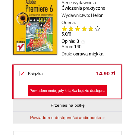
Serie wydawnicze:
Ćwiczenia praktyczne
Wydawnictwo:
Helion
Ocena:
5.0
/
6
Opinie:
3
Stron:
140
Druk:
oprawa miękka
14,90 zł
Książka
Powiadom mnie, gdy książka będzie dostępna
Przenieś na półkę
Powiadom o dostępności audiobooka »