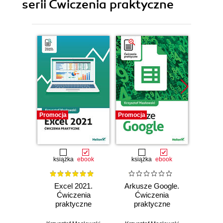
serii Ćwiczenia praktyczne
Promocja
Promocja
Promocj
książka
ebook
książka
ebook
ksią
Excel 2021.
Arkusze Google.
Exc
Ćwiczenia
Ćwiczenia
Ćw
praktyczne
praktyczne
pr