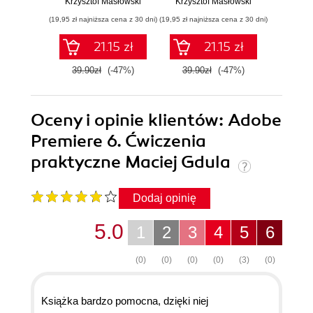
Krzysztof Masłowski
Krzysztof Masłowski
Krzysz
(19,95 zł najniższa cena z 30 dni)
(19,95 zł najniższa cena z 30 dni)
(14,95 zł naj
21.15 zł
21.15 zł
39.90zł
(-47%)
39.90zł
(-47%)
29.9
Oceny i opinie klientów: Adobe
Premiere 6. Ćwiczenia
praktyczne Maciej Gdula
Dodaj opinię
5.0
1
2
3
4
5
6
(0)
(0)
(0)
(0)
(3)
(0)
Książka bardzo pomocna, dzięki niej