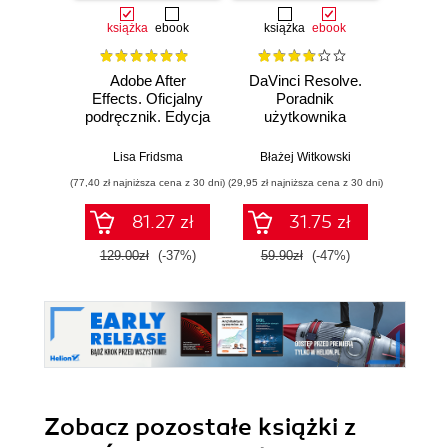
książka
ebook
książka
ebook
Adobe After
DaVinci Resolve.
Pixel
Effects. Oficjalny
Poradnik
video. 
podręcznik. Edycja
użytkownika
w st
2023
Lisa Fridsma
Błażej Witkowski
Wojcie
(77,40 zł najniższa cena z 30 dni)
(29,95 zł najniższa cena z 30 dni)
(96,75 zł naj
81.27 zł
31.75 zł
129.00zł
(-37%)
59.90zł
(-47%)
129.
Zobacz pozostałe książki z