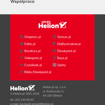
Współpraca
Rozdział 11. Eksport (123)
Eksport całego materiału (123)
Eksport pojedynczego klipu (127)
Eksport pojedynczej klatki (128)
Eksport ścieżki dźwiękowej (129)
Dodatek A Przegląd przejść z palety Transitions
Onepress.pl
Sensus.pl
Editio.pl
DlaBystrzakow.pl
(131)
Bezdroza.pl
Ebookpoint.pl
Videopoint.pl
Beya.pl
Czytalisek.pl
Sploty
Biblio.Ebookpoint.pl
Helion.pl sp. z o.o.
ul. Kościuszki 1c
© Helion.pl 1991-2026
44-100 Gliwice
tel. (32) 230-98-63
e-mail:
[wyświetl email]@helion.pl