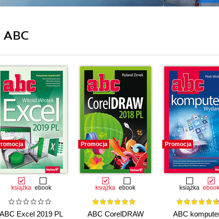
i ABC
romocja
Promocja
Promocja
książka
ebook
książka
ebook
książka
eboo
ABC Excel 2019 PL
ABC CorelDRAW
ABC komputer