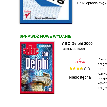
Druk:
oprawa mięk
SPRAWDŹ NOWE WYDANIE
ABC Delphi 2006
Jacek Matulewski
Pozna
książka
progr
oprog
języku
Niedostępna
przyp
wykor
progr