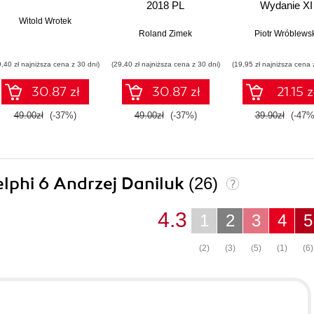
2018 PL
Wydanie XI
Witold Wrotek
Roland Zimek
Piotr Wróblewsk
9,40 zł najniższa cena z 30 dni)
(29,40 zł najniższa cena z 30 dni)
(19,95 zł najniższa cena 
30.87 zł
30.87 zł
21.15 z
49.00zł
(-37%)
49.00zł
(-37%)
39.90zł
(-47%
elphi 6 Andrzej Daniluk
(26)
4.3
1
2
3
4
5
(2)
(3)
(5)
(1)
(6)