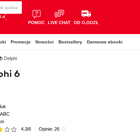
 zł
POMOC
LIVE CHAT
OD O,OOZŁ
oki
Promocje
Nowości
Bestsellery
Darmowe ebooki
 Delphi
phi 6
luk
ABC
on
4.3
/
6
Opinie:
26