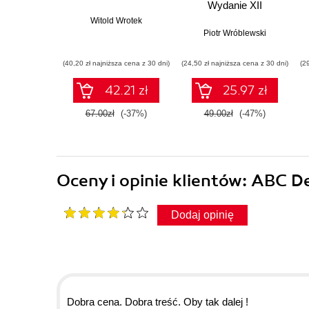
Wydanie XII
Witold Wrotek
Piotr Wróblewski
(40,20 zł najniższa cena z 30 dni)
(24,50 zł najniższa cena z 30 dni)
(2
42.21 zł
25.97 zł
67.00zł
(-37%)
49.00zł
(-47%)
Oceny i opinie klientów: ABC D
Dodaj opinię
Dobra cena. Dobra treść. Oby tak dalej !