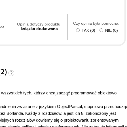
Czy opinia była pomocna:
Opinia dotyczy produktu:
ona
ksiązka drukowana
TAK
(
0
)
NIE
(
0
)
(2)
la wszystkich tych, którzy chcą zacząć programować obiektowo
gadnienia związane z językiem ObjectPascal, stopniowo przechodzą
 Borlanda. Każdy z rozdziałów, a jest ich 8, zakończony jest
lejnych rozdziałów dowiemy się o projektowaniu zorientowanym
go pisania aplikacji między platformowych. Nie zabrakło informacji 