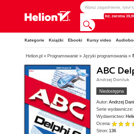
Inż. zwrotna 39,90
Kategorie
Książki
Ebooki
Kursy video
Audiobo
Helion.pl
»
Programowanie
»
Języki programowania
»

ABC Del
Andrzej Daniluk
Niedostępna
Autor:
Andrzej Dani
Serie wydawnicze:
Wydawnictwo:
Heli
Ocena:
Stron:
136