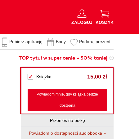
ZALOGUJ
KOSZYK
Pobierz aplikację
Bony
Podaruj prezent
TOP tytuł w super cenie » 50% taniej
15,00 zł
Książka
Powiadom mnie, gdy książka będzie
dostępna
Przenieś na półkę
Powiadom o dostępności audiobooka »