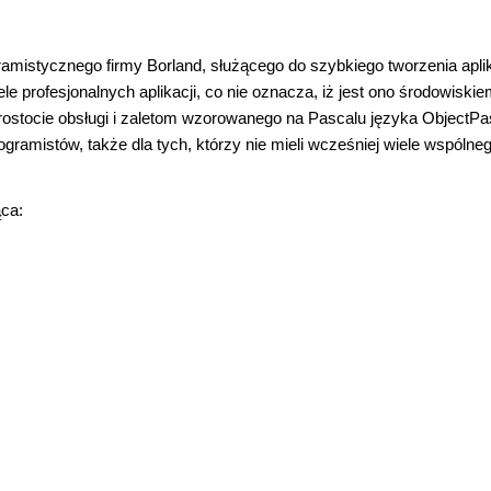
ramistycznego firmy Borland, służącego do szybkiego tworzenia aplik
e profesjonalnych aplikacji, co nie oznacza, iż jest ono środowiski
rostocie obsługi i zaletom wzorowanego na Pascalu języka ObjectPa
ramistów, także dla tych, którzy nie mieli wcześniej wiele wspólne
ąca: