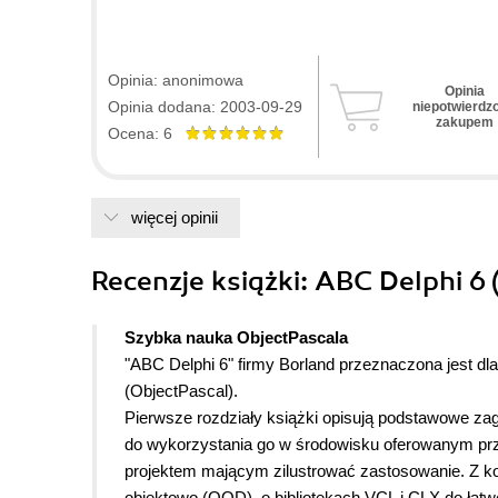
Opinia: anonimowa
Opinia
Opinia dodana: 2003-09-29
niepotwierdz
zakupem
Ocena: 6
więcej opinii
Recenzje
książki
: ABC Delphi 6 
Szybka nauka ObjectPascala
"ABC Delphi 6" firmy Borland przeznaczona jest d
(ObjectPascal).
Pierwsze rozdziały książki opisują podstawowe za
do wykorzystania go w środowisku oferowanym przez
projektem mającym zilustrować zastosowanie. Z ko
obiektowo (OOD), o bibliotekach VCL i CLX do łatwe