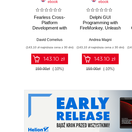
ebook
ebook
Fearless Cross-
Delphi GUI
Platform
Programming with
Development with
FireMonkey. Unleash
Delphi. Expand your
the full potential of the
G
Delphi skills to build a
FMX framework to
David Cornelius
Andrea Magni
new generation of
build exciting cross-
(143,10 zł najniższa cena z 30 dni)
(143,10 zł najniższa cena z 30 dni)
(14
Windows, web,
platform apps with
mobile, and IoT
Embarcadero Delphi
143.10 zł
143.10 zł
applications
159.00zł
(-10%)
159.00zł
(-10%)