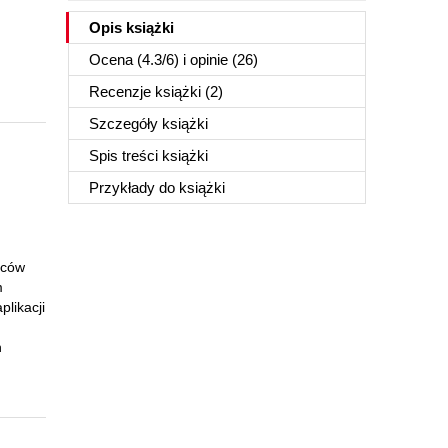
Opis
książki
Ocena (
4.3
/
6
) i opinie (26)
Recenzje
książki
(2)
Szczegóły
książki
Spis treści
książki
Przykłady do
książki
rców
m
plikacji
h