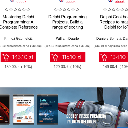
ebook
ebook
ebook
Mastering Delphi
Delphi Programming
Delphi Cookbo
Programming: A
Projects. Build a
Recipes to mas
Complete Reference
range of exciting
Delphi for Io
uide. Learn all about
projects by exploring
integrations, cr
building fast,
cross-platform
platform, mobile
Primož Gabrijelčič
William Duarte
Daniele Spinetti
,
Daniel
scalable, and high
development and
server-side
3,10 zł najniższa cena z 30 dni)
(116,10 zł najniższa cena z 30 dni)
(134,10 zł najniższa cena 
performing
microservices
development - T
applications with
Edition
143.10 zł
116.10 zł
134.10 
Delphi
159.00zł
(-10%)
129.00zł
(-10%)
149.00zł
(-10