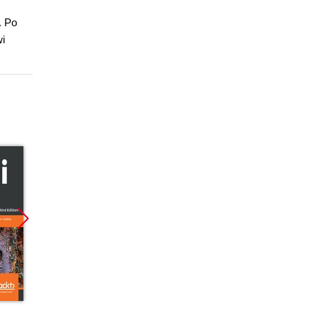
. Po
wi
Promocja
Promocja
Promoc