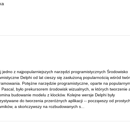
ka
j jedno z najpopularniejszych narzędzi programistycznych Środowisko
amistyczne Delphi od lat cieszy się zasłużoną popularnością wśród twó
ramowania. Potężne narzędzie programistyczne, oparte na popularny
 Pascal, było prekursorem środowisk wizualnych, w których tworzenie a
omina budowanie modelu z klocków. Kolejne wersje Delphi były
zystywane do tworzenia przeróżnych aplikacji -- począwszy od prostyc
amików, a skończywszy na rozbudowanych s...