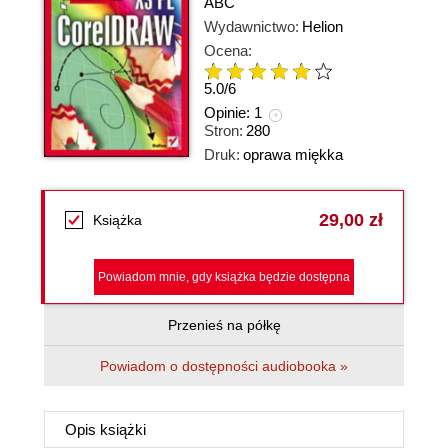
ABC
Wydawnictwo:
Helion
Ocena:
5.0
/
6
Opinie:
1
Stron:
280
Druk:
oprawa miękka
29,00 zł
Książka
Powiadom mnie, gdy książka będzie dostępna
Przenieś na półkę
Powiadom o dostępności audiobooka »
Opis
książki