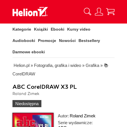
Kategorie
Książki
Ebooki
Kursy video
Audiobooki
Promocje
Nowości
Bestsellery
Darmowe ebooki
Helion.pl
»
Fotografia, grafika i wideo
»
Grafika
»
📚
CorelDRAW
ABC CorelDRAW X3 PL
Roland Zimek
Niedostępna
Autor:
Roland Zimek
Serie wydawnicze: