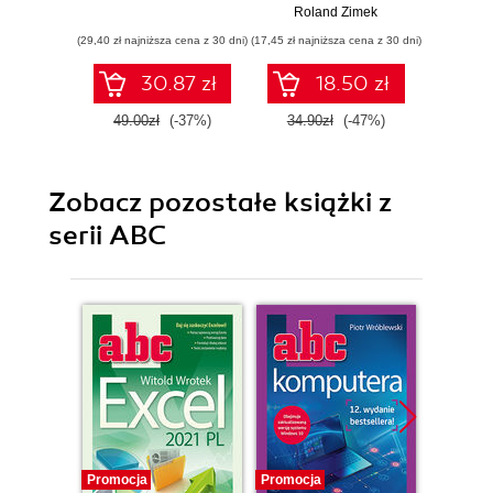
Roland Zimek
(29,40 zł najniższa cena z 30 dni)
(17,45 zł najniższa cena z 30 dni)
(23,94 zł naj
30.87 zł
18.50 zł
49.00zł
(-37%)
34.90zł
(-47%)
39.9
Zobacz pozostałe książki z
serii ABC
Promocja
Promocja
Promocj