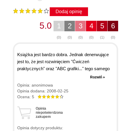
Dodaj opinię
5.0
1
2
3
4
5
6
(0)
(0)
(0)
(0)
(1)
(0)
Książka jest bardzo dobra. Jednak denerwujące
jest to, że jest rozwinięciem "Ćwiczeń
praktycznych" oraz "ABC grafiki..." tego samego
autora. Niestety, autorowi nie chciało się zmienić
Rozwiń »
wielu przykładów. Są identyczne. Szkoda, bo
Opinia: anonimowa
książka mogła być pomyślana jako pozycja dla
Opinia dodana: 2008-02-25
bardziej zaawansowanych użytkowników
Ocena: 5
programu, a autor zaskakuje nieprzyjemnie
Opinia
powielaniem samego siebie.
niepotwierdzona
zakupem
Opinia dotyczy produktu: