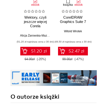
ebook
książka
ebook
ksią
Wektory, czyli
CorelDRAW
Co
jeszcze więcej
Graphics Suite 7
Graphi
Corela
Witold Wrotek
Alicja Żarowska-Mazur
,
Dawid Mazur
Wit
(51,20 zł najniższa cena z 30 dni)
(49,50 zł najniższa cena z 30 dni)
(34,50 zł naj
51.20 zł
52.47 zł
64.00zł
(-20%)
99.00zł
(-47%)
69.0
O autorze
książki