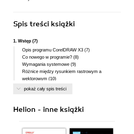
Spis treści
książki
1. Wstęp (7)
Opis programu CorelDRAW X3 (7)
Co nowego w programie? (8)
Wymagania systemowe (9)
Różnice między rysunkiem rastrowym a
wektorowym (10)
2. Pierwsze kroki (15)
pokaż cały spis treści
Instalacja programu CorelDRAW X3 (15)
Uruchamianie programu (20)
Helion - inne książki
Podstawowe terminy (22)
Wygląd ekranu (22)
Zapisywanie, otwieranie i drukowanie rysunków
(26)