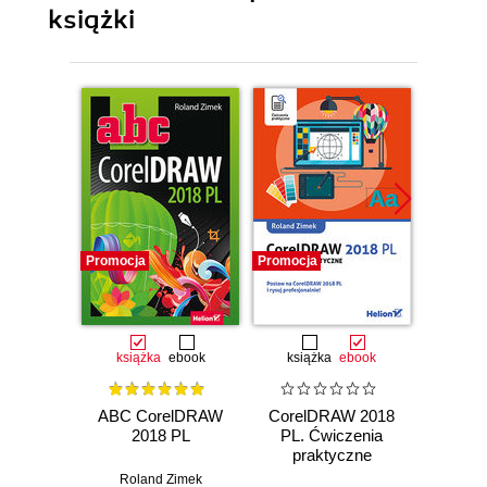
książki
Promocja
Promocja
Promocj
książka
ebook
książka
ebook
ksią
ABC CorelDRAW
CorelDRAW 2018
ABC 
2018 PL
PL. Ćwiczenia
praktyczne
Roland Zimek
Rol