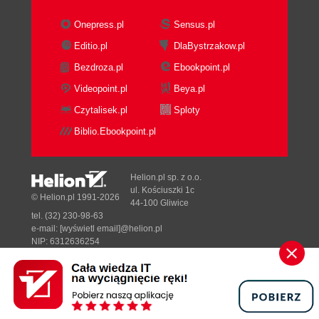
Wyszukiwanie otwartych krawędzi w oknie Edit
Onepress.pl
Sensus.pl
UVW's (61)
Nowe udogodnienia 3ds max 6 dla architektów
Editio.pl
DlaBystrzakow.pl
(62)
Bezdroza.pl
Ebookpoint.pl
Udogodnienia architektoniczne - schody (63)
Videopoint.pl
Beya.pl
Udogodnienia architektoniczne - drzwi i okna (64)
Czytalisek.pl
Sploty
Tworzenie obiektów rozproszonych (65)
Sprawdzanie spójności geometrii za pomocą
Biblio.Ebookpoint.pl
modyfikatora STL Check (66)
Wykorzystanie modyfikatora Greeble (67)
Helion.pl sp. z o.o.
Sposoby importowania obiektów (68)
ul. Kościuszki 1c
© Helion.pl 1991-2026
Importowanie obiektów i animacji (69)
44-100 Gliwice
tel. (32) 230-98-63
ROZDZIAŁ 3. Ostatni szlif (71)
e-mail:
[wyświetl email]@helion.pl
NIP: 6312636254
Porady dotyczące materiałów
Regon: 241989027
Dostosowywanie wyświetlania w oknie Material
Designed with ♥ by
Tonik.pl
Editor (72)
Powiększanie próbki materiału (73)
Pełna wersja strony »
Dodawanie nowych próbek do palety materiałów