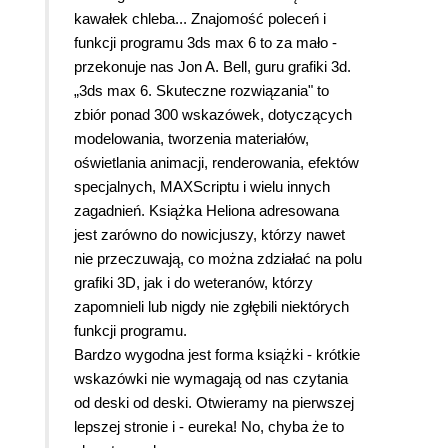
zająłby mu wiele miesięcy a może i lat.
kawałek chleba... Znajomość poleceń i
funkcji programu 3ds max 6 to za mało -
przekonuje nas Jon A. Bell, guru grafiki 3d.
„3ds max 6. Skuteczne rozwiązania" to
zbiór ponad 300 wskazówek, dotyczących
modelowania, tworzenia materiałów,
oświetlania animacji, renderowania, efektów
specjalnych, MAXScriptu i wielu innych
zagadnień.
Książka Heliona adresowana
jest zarówno do nowicjuszy, którzy nawet
nie przeczuwają, co można zdziałać na polu
grafiki 3D, jak i do weteranów, którzy
zapomnieli lub nigdy nie zgłębili niektórych
funkcji programu.
Bardzo wygodna jest forma książki - krótkie
wskazówki nie wymagają od nas czytania
od deski od deski. Otwieramy na pierwszej
lepszej stronie i - eureka! No, chyba że to