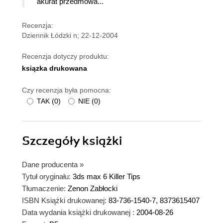
akurat przedmowa...
Recenzja:
Dziennik Łódzki n; 22-12-2004
Recenzja dotyczy produktu:
ksiązka drukowana
Czy recenzja była pomocna:
TAK
(
0
)
NIE
(
0
)
Szczegóły
książki
Dane producenta
»
Tytuł oryginału:
3ds max 6 Killer Tips
Tłumaczenie:
Zenon Zabłocki
ISBN Książki drukowanej:
83-736-1540-7, 8373615407
Data wydania książki drukowanej :
2004-08-26