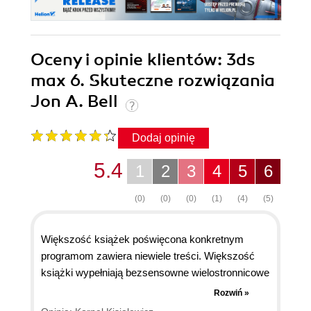
Oceny i opinie klientów: 3ds
max 6. Skuteczne rozwiązania
Jon A. Bell
Dodaj opinię
5.4
1
2
3
4
5
6
(0)
(0)
(0)
(1)
(4)
(5)
Większość książek poświęcona konkretnym
programom zawiera niewiele treści. Większość
książki wypełniają bezsensowne wielostronnicowe
opisy "krok po kroku" czy gigantyczne nikomu
Rozwiń »
niepotrzebne obrazki. Jeśli człowiek ma już jakieś