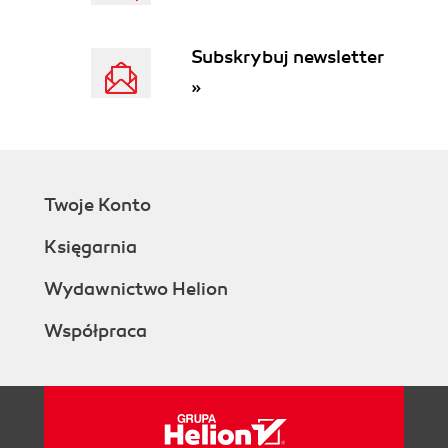
Zaprojektuj swój model (50)
Tworzenie własnego zestawu modyfikatorów (51)
Subskrybuj newsletter
Definiowanie nazwanych zestawów wyboru (52)
Rozwiązywanie kłopotów z modyfikatorami Taper
»
oraz Bend za pomocą modyfikatora FFD (53)
Tworzenie konstrukcji szkieletowych za pomocą
modyfikatora Lattice (54)
Modelowanie szkieletowe z wykorzystaniem
modyfikatora Lattice (55)
Twoje Konto
Modelowanie szkieletowe z wykorzystaniem
Księgarnia
renderowalnych kształtów (56)
Narzędzia powierzchniowe i odnośniki (57)
Wydawnictwo Helion
Narzędzia powierzchniowe i niewidzialne obiekty
(58)
Współpraca
Narzędzia powierzchniowe i dziurawe obiekty (58)
Narzędzia powierzchniowe i prawidłowa kolejność
splajnów (59)
Udogodnienia w pracy z narzędziami
powierzchniowymi (60)