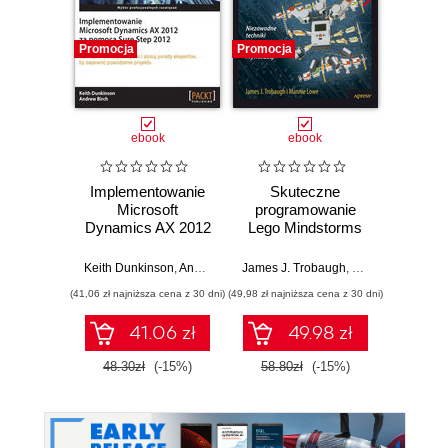
Promocja
Promocja
Promocj
ebook
ebook
Implementowanie
Skuteczne
Grafi
Microsoft
programowanie
rzec
Dynamics AX 2012
Lego Mindstorms
za pomocą Sure
Jacek
Step 2012
Keith Dunkinson
,
Andrew Birch
James J. Trobaugh
,
Mannie Lowe
(41,06 zł najniższa cena z 30 dni)
(49,98 zł najniższa cena z 30 dni)
(67,20 zł naj
41.06 zł
49.98 zł
48.30zł
(-15%)
58.80zł
(-15%)
84.0