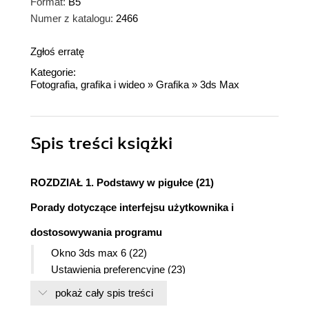
Format:
B5
Numer z katalogu:
2466
Zgłoś erratę
Kategorie:
Fotografia, grafika i wideo
»
Grafika
»
3ds Max
Spis treści
książki
ROZDZIAŁ 1. Podstawy w pigułce (21)
Porady dotyczące interfejsu użytkownika i
dostosowywania programu
Okno 3ds max 6 (22)
Ustawienia preferencyjne (23)
Skrót do programu z przełącznikiem sterownika
pokaż cały spis treści
wyświetlania (23)