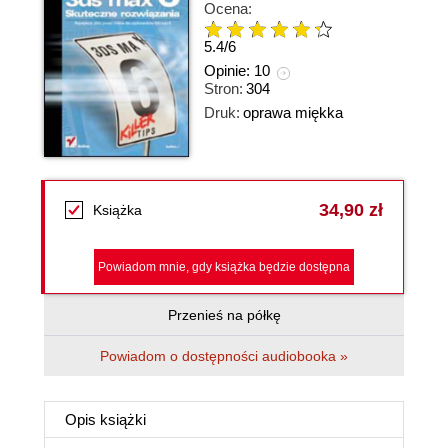
Ocena:
5.4
/
6
Opinie:
10
Stron:
304
Druk:
oprawa miękka
34,90 zł
Książka
Powiadom mnie, gdy książka będzie dostępna
Przenieś na półkę
Powiadom o dostępności audiobooka »
Opis
książki