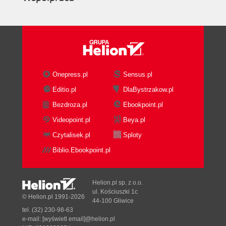
Onepress.pl
Sensus.pl
Editio.pl
DlaBystrzakow.pl
Bezdroza.pl
Ebookpoint.pl
Videopoint.pl
Beya.pl
Czytalisek.pl
Sploty
Biblio.Ebookpoint.pl
Helion.pl sp. z o.o.
ul. Kościuszki 1c
© Helion.pl 1991-2026
44-100 Gliwice
tel. (32) 230-98-63
e-mail:
[wyświetl email]@helion.pl