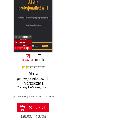
Bestseller
Nowość
Promocja
książka
ebook
AI dla
profesjonalistów IT.
Narzędzia i
Chrissy LeMaire
techniki
,
Brandon Abshire
zwiększające
(77,40 zł najniższa cena z 30 dni)
produktywność
81.27 zł
129.00zł
(-37%)