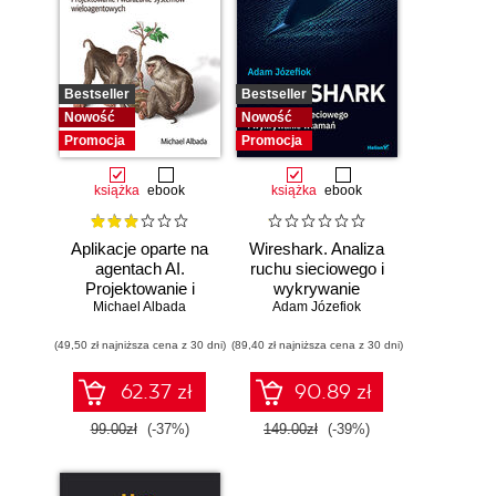
Bestseller
Bestseller
Nowość
Nowość
Promocja
Promocja
książka
ebook
książka
ebook
Aplikacje oparte na
Wireshark. Analiza
agentach AI.
ruchu sieciowego i
Projektowanie i
wykrywanie
Michael Albada
wdrażanie
Adam Józefiok
włamań
systemów
(49,50 zł najniższa cena z 30 dni)
wieloagentowych
(89,40 zł najniższa cena z 30 dni)
62.37 zł
90.89 zł
99.00zł
(-37%)
149.00zł
(-39%)