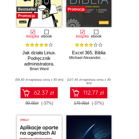
Bestseller
Promocja
Promocja
książka
ebook
książka
ebook
Jak działa Linux.
Excel 365. Biblia
Podręcznik
Michael Alexander
,
Dick Kusleika
administratora.
Wydanie III
Brian Ward
(59,40 zł najniższa cena z 30 dni)
(107,40 zł najniższa cena z 30
dni)
62.37 zł
112.77 zł
99.00zł
(-37%)
179.00zł
(-37%)