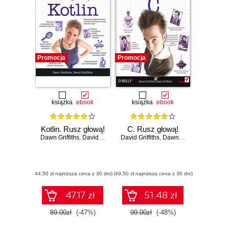
Promocja
Promocja
książka
ebook
książka
ebook
Kotlin. Rusz głową!
C. Rusz głową!
Dawn Griffiths
,
David Griffiths
David Griffiths
,
Dawn Griffiths
(44,50 zł najniższa cena z 30 dni)
(49,50 zł najniższa cena z 30 dni)
47.17 zł
51.48 zł
89.00zł
(-47%)
99.00zł
(-48%)