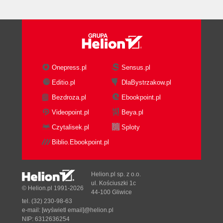
Onepress.pl
Sensus.pl
Editio.pl
DlaBystrzakow.pl
Bezdroza.pl
Ebookpoint.pl
Videopoint.pl
Beya.pl
Czytalisek.pl
Sploty
Biblio.Ebookpoint.pl
Helion.pl sp. z o.o.
ul. Kościuszki 1c
© Helion.pl 1991-2026
44-100 Gliwice
tel. (32) 230-98-63
e-mail:
[wyświetl email]@helion.pl
NIP: 6312636254