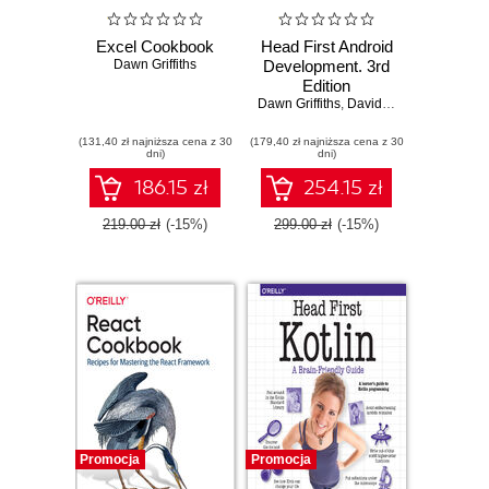
Excel Cookbook
Head First Android
Dawn Griffiths
Development. 3rd
Edition
Dawn Griffiths
,
David Griffiths
(131,40 zł najniższa cena z 30
(179,40 zł najniższa cena z 30
dni)
dni)
186.15 zł
254.15 zł
219.00 zł
(-15%)
299.00 zł
(-15%)
Promocja
Promocja