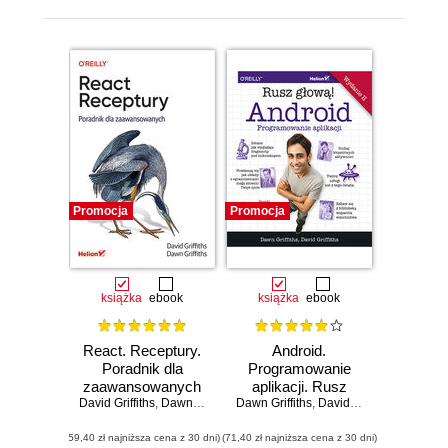
Promocja
Promocja
książka
ebook
książka
ebook
React. Receptury.
Android.
Poradnik dla
Programowanie
zaawansowanych
aplikacji. Rusz
David Griffiths
,
Dawn Griffiths
Dawn Griffiths
głową! Wydanie II
,
David Griffiths
(59,40 zł najniższa cena z 30 dni)
(71,40 zł najniższa cena z 30 dni)