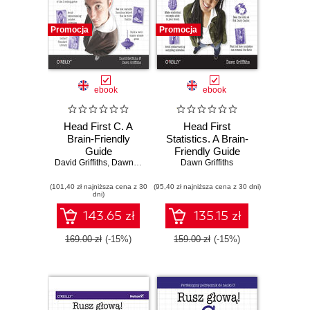
Promocja
Promocja
ebook
ebook
Head First C. A
Head First
Brain-Friendly
Statistics. A Brain-
Guide
Friendly Guide
David Griffiths
,
Dawn Griffiths
Dawn Griffiths
(101,40 zł najniższa cena z 30
(95,40 zł najniższa cena z 30 dni)
dni)
143.65 zł
135.15 zł
169.00 zł
(-15%)
159.00 zł
(-15%)