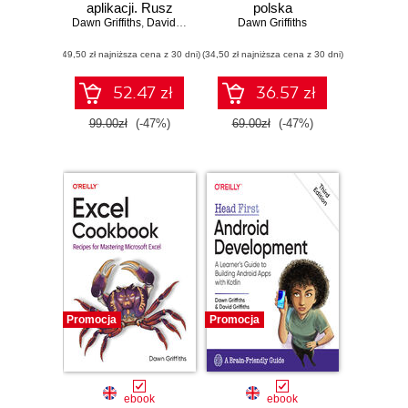
aplikacji. Rusz
polska
Dawn Griffiths
głową!
,
David Griffiths
Dawn Griffiths
(49,50 zł najniższa cena z 30 dni)
(34,50 zł najniższa cena z 30 dni)
52.47 zł
36.57 zł
99.00zł
(-47%)
69.00zł
(-47%)
Promocja
Promocja
ebook
ebook