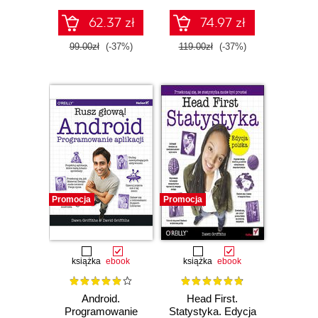
62.37 zł
74.97 zł
99.00zł
(-37%)
119.00zł
(-37%)
Promocja
Promocja
książka
ebook
książka
ebook
Android.
Head First.
Programowanie
Statystyka. Edycja