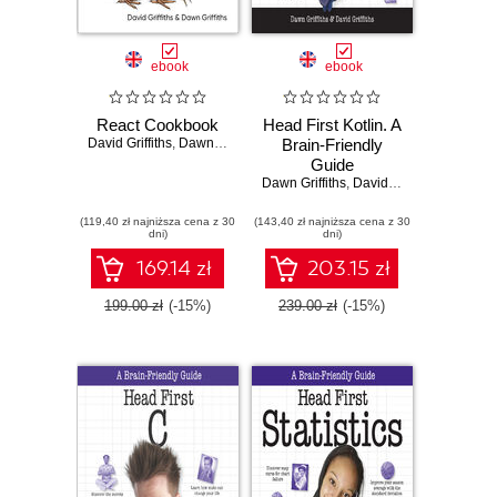
ebook
ebook
React Cookbook
Head First Kotlin. A
David Griffiths
,
Dawn Griffiths
Brain-Friendly
Guide
Dawn Griffiths
,
David Griffiths
(119,40 zł najniższa cena z 30
(143,40 zł najniższa cena z 30
dni)
dni)
169.14 zł
203.15 zł
199.00 zł
(-15%)
239.00 zł
(-15%)