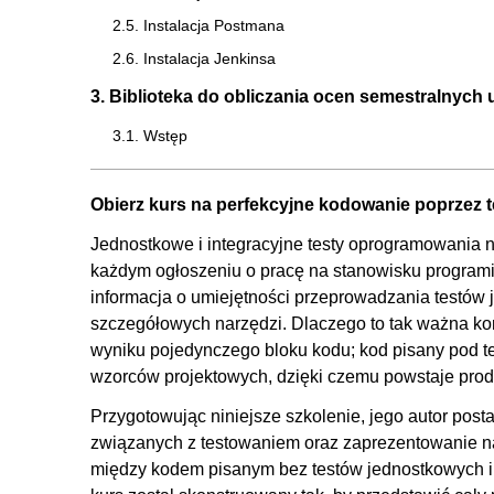
2.5. Instalacja Postmana
2.6. Instalacja Jenkinsa
3. Biblioteka do obliczania ocen semestralnych
3.1. Wstęp
3.2. Wymagania biznesowe biblioteki
3.3. Implementacja biblioteki
Obierz kurs na perfekcyjne kodowanie poprzez 
4. Testy manualne
Jednostkowe i integracyjne testy oprogramowania
każdym ogłoszeniu o pracę na stanowisku programi
4.1. Wstęp
informacja o umiejętności przeprowadzania testów
4.2. Przegląd dostępnych rozwiązań
szczegółowych narzędzi. Dlaczego to tak ważna ko
4.3. C# Interactive
wyniku pojedynczego bloku kodu; kod pisany pod 
wzorców projektowych, dzięki czemu powstaje produk
4.4. Aplikacja konsolowa
5. Testy jednostkowe
Przygotowując niniejsze szkolenie, jego autor postaw
związanych z testowaniem oraz zaprezentowanie na
5.1. Wstęp
między kodem pisanym bez testów jednostkowych i
5.2. Test biblioteki poprzez test jednostkowy