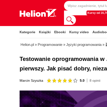
Kursy od 16,70
Kategorie
Książki
Ebooki
Kursy video
Audiobo
Helion.pl
»
Programowanie
»
Języki programowania
»
Testowanie oprogramowania w .
pierwszy. Jak pisać dobry, nie
5.0
8 opinii
Marcin Szyszka