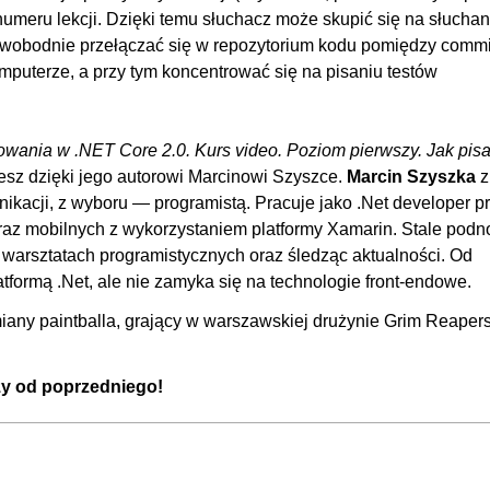
00:
umeru lekcji. Dzięki temu słuchacz może skupić się na słuchani
00
, swobodnie przełączać się w repozytorium kodu pomiędzy commi
mputerze, a przy tym koncentrować się na pisaniu testów
dnostkowych
00
00
00:
wania w .NET Core 2.0. Kurs video. Poziom pierwszy. Jak pis
esz dzięki jego autorowi Marcinowi Szyszce.
Marcin Szyszka
z
00
unikacji, z wyboru — programistą. Pracuje jako .Net developer p
lera
00
oraz mobilnych z wykorzystaniem platformy Xamarin. Stale podn
oraz sprawdzenie działania narzędziem Postman
00
u warsztatach programistycznych oraz śledząc aktualności. Od
formą .Net, ale nie zamyka się na technologie front-endowe.
nowego oraz migracji
00
danych
00
iany paintballa, grający w warszawskiej drużynie Grim Reaper
Web API
00
szy od poprzedniego!
00:
00
odawania nowej funkcji w podejściu TDD
00