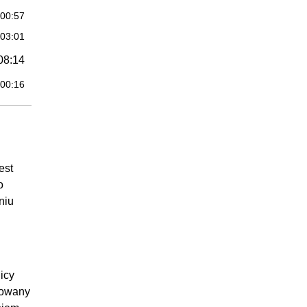
:00:57
:03:01
08:14
:00:16
:01:54
:06:04
15:51
est
:00:21
o
:04:04
niu
:05:04
:06:22
28:23
icy
:00:23
nowany
:07:01