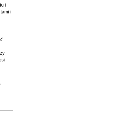
24:19
u i
:01:45
tami i
:05:21
:17:13
32:09
ać
:00:52
rzy
:04:20
osi
:04:08
:10:08
:06:51
s
:05:50
33:34
:00:31
:06:16