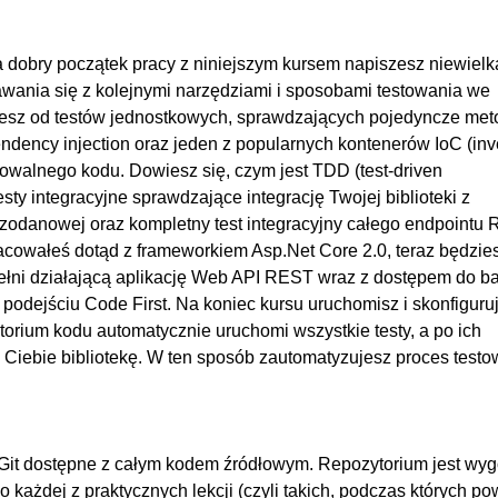
t (MemberData)
00
(TestCase)
00
na dobry początek pracy z niniejszym kursem napiszesz niewielk
 (TestCaseSource)
00
nawania się z kolejnymi narzędziami i sposobami testowania we
klasy testów w nUnit (TestFixtureSource)
00
iesz od testów jednostkowych, sprawdzających pojedyncze met
dency injection oraz jeden z popularnych kontenerów IoC (inv
00:
towalnego kodu. Dowiesz się, czym jest TDD (test-driven
00
sty integracyjne sprawdzające integrację Twojej biblioteki z
00
zodanowej oraz kompletny test integracyjny całego endpointu
racowałeś dotąd z frameworkiem Asp.Net Core 2.0, teraz będzie
tąpieniem zależności w MSTest
00
pełni działającą aplikację Web API REST wraz z dostępem do b
q do podmiany zależności w xUnit
00
odejściu Code First. Na koniec kursu uruchomisz i skonfiguru
bstitute do podmiany w zależności w nUnit
00
ytorium kodu automatycznie uruchomi wszystkie testy, a po ich
Ciebie bibliotekę. W ten sposób zautomatyzujesz proces testo
00:
00
acji konsolowej
00
 Git dostępne z całym kodem źródłowym. Repozytorium jest wy
leżności w kontenerze
OGLĄDAJ »
00
ażdej z praktycznych lekcji (czyli takich, podczas których po