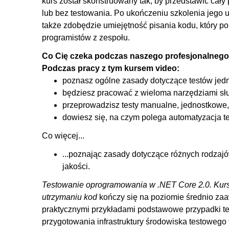
kurs został skonstruowany tak, by przedstawić ca
lub bez testowania. Po ukończeniu szkolenia jego u
5.3. Definicja i zasady testu jednostkowego
także zdobędzie umiejętność pisania kodu, który p
5.4. Framework MSTest
programistów z zespołu.
5.5. Tworzenie projektu MSTest i uruchamianie testó
Co Cię czeka podczas naszego profesjonalnego
5.6. Framework xUnit
Podczas pracy z tym kursem video:
5.7. Tworzenie projektu xUnit w VS i pisanie testu jed
poznasz ogólne zasady dotyczące testów jedn
5.8. Tworzenie projektu xUnit i uruchamianie testów 
będziesz pracować z wieloma narzędziami sł
5.9. Framework nUnit
przeprowadzisz testy manualne, jednostkowe,
dowiesz się, na czym polega automatyzacja tes
5.10. Tworzenie projektu nUnit i uruchamianie testó
Co więcej...
6. Testy parametryzowane
...poznając zasady dotyczące różnych rodzajó
6.1. Wstęp
jakości.
6.2. Zmiany w napisanej bibliotece
Testowanie oprogramowania w .NET Core 2.0. Kurs 
6.3. Testy parametryzowane typami prostymi w MSTes
utrzymaniu kod
kończy się na poziomie średnio z
6.4. Testy parametryzowane typami prostymi w xUnit (I
praktycznymi przykładami podstawowe przypadki te
6.5. Testy parametryzowane typami złożonymi w xUnit
przygotowania infrastruktury środowiska testowego t