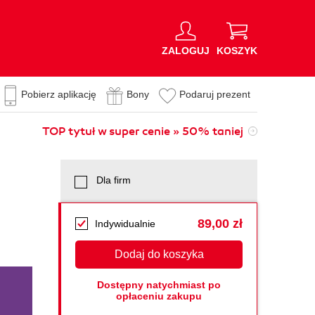
ZALOGUJ
KOSZYK
Pobierz aplikację
Bony
Podaruj prezent
TOP tytuł w super cenie » 50% taniej
Dla firm
89,00 zł
Indywidualnie
Dodaj do koszyka
Dostępny natychmiast po
opłaceniu zakupu