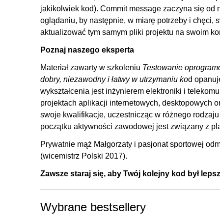
9. Test-driven development
jakikolwiek kod). Commit message zaczyna się od n
9.1. Wstęp
oglądaniu, by następnie, w miarę potrzeby i chęci
aktualizować tym samym pliki projektu na swoim ko
9.2. Opis nowej funkcji biblioteki i szkielety testów je
9.3. Implementacja testów oraz kodu nowej funkcji
Poznaj naszego eksperta
10. Aplikacja Web API Asp.Net Core
Materiał zawarty w szkoleniu
Testowanie oprogramo
dobry, niezawodny i łatwy w utrzymaniu ko
d opanuj
10.1. Wstęp
wykształcenia jest inżynierem elektroniki i telekom
10.2. Utworzenie projektu aplikacji oraz dodanie kontro
projektach aplikacji internetowych, desktopowych 
10.3. Dodanie kontrolera z metodą przyjmującą dane 
swoje kwalifikacje, uczestnicząc w różnego rodzaj
początku aktywności zawodowej jest związany z plat
10.4. Dodanie Entity Framework Core, modelu bazoda
10.5. Implementacja logiki do zapisu danych w bazie 
Prywatnie mąż Małgorzaty i pasjonat sportowej odm
(wicemistrz Polski 2017).
10.6. Włączenie serwera IIS i opublikowanie aplikacji 
11. Testy integracyjne z Web API
Zawsze staraj się, aby Twój kolejny kod był lep
11.1. Wstęp
Wybrane bestsellery
11.2. Implementacja interfejsu powstałego w wyniku d