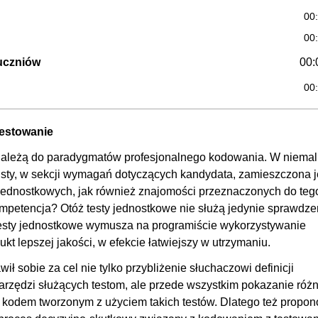
00
00
 uczniów
00:
00
00
00
testowanie
00:
 należą do paradygmatów profesjonalnego kodowania. W niemal
sty, w sekcji wymagań dotyczących kandydata, zamieszczona j
00
 jednostkowych, jak również znajomości przeznaczonych do teg
00
mpetencja? Otóż testy jednostkowe nie służą jedynie sprawdze
00
testy jednostkowe wymusza na programiście wykorzystywanie
t lepszej jakości, w efekcie łatwiejszy w utrzymaniu.
00
ił sobie za cel nie tylko przybliżenie słuchaczowi definicji
00:
rzędzi służących testom, ale przede wszystkim pokazanie różn
00
 kodem tworzonym z użyciem takich testów. Dlatego też propo
00