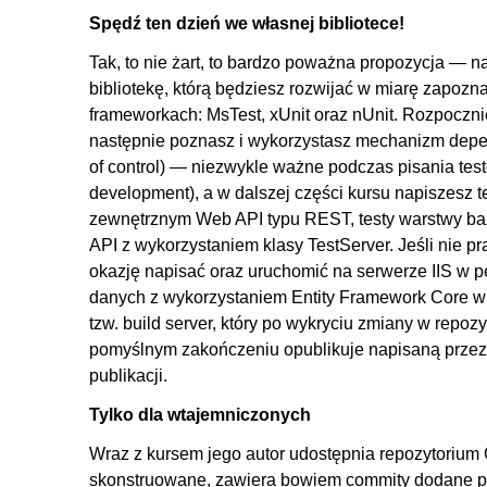
6.6. Testy parametryzowane typami złożonymi w xUni
Spędź ten dzień we własnej bibliotece!
6.7. Testy parametryzowane typami prostymi w nUnit 
Tak, to nie żart, to bardzo poważna propozycja — 
6.8. Testy parametryzowane typami złożonymi w nUnit
bibliotekę, którą będziesz rozwijać w miarę zapoz
6.9. Testy parametryzowane - parametryzowanie całej 
frameworkach: MsTest, xUnit oraz nUnit. Rozpoczn
następnie poznasz i wykorzystasz mechanizm depen
7. Polimorfizm i dependency injection
of control) — niezwykle ważne podczas pisania tes
7.1. Wstęp
development), a w dalszej części kursu napiszesz te
7.2. Nowa funkcja biblioteki - implementacja
zewnętrznym Web API typu REST, testy warstwy ba
API z wykorzystaniem klasy TestServer. Jeśli nie p
7.3. Wprowadzenie interfejsu i test jednostkowy z zas
okazję napisać oraz uruchomić na serwerze IIS w 
7.4. Test jednostkowy z wykorzystaniem narzędzia Mo
danych z wykorzystaniem Entity Framework Core w p
7.5. Test jednostkowy z wykorzystaniem narzędzia NSu
tzw. build server, który po wykryciu zmiany w repoz
8. Kontenery IoC
pomyślnym zakończeniu opublikuje napisaną przez 
publikacji.
8.1. Wstęp
Tylko dla wtajemniczonych
8.2. Przykład wykorzystania kontenera Autofac w aplik
Wraz z kursem jego autor udostępnia repozytorium
8.3. Test integracyjny sprawdzający rejestracje za
skonstruowane, zawiera bowiem commity dodane po k