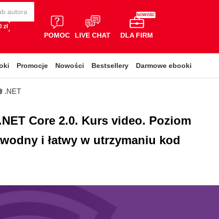
NOWOŚĆ
 zł
POMOC
LIVE CHAT
DLA FIRM
oki
Promocje
Nowości
Bestsellery
Darmowe ebooki
🎬 .NET
NET Core 2.0. Kurs video. Poziom
zawodny i łatwy w utrzymaniu kod