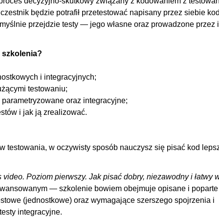
ły proces decyzyjno-skutkowy związany z kodowaniem z testowa
czestnik będzie potrafił przetestować napisany przez siebie kod
00
omyślnie przejdzie testy — jego własne oraz prowadzone przez 
00
w z poziomu CMD
00
 szkolenia?
00
nostkowego
00
ostkowych i integracyjnych;
z poziomu CMD
00
użącymi testowaniu;
 parametryzowane oraz integracyjne;
00
tów i jak ją zrealizować.
w z poziomu CMD
00
00:
w testowania, w oczywisty sposób nauczysz się pisać kod leps
00
00
video. Poziom pierwszy. Jak pisać dobry, niezawodny i łatwy 
t (DataRow)
00
aawansowanym — szkolenie bowiem obejmuje opisane i poparte
nlineData)
00
stowe (jednostkowe) oraz wymagające szerszego spojrzenia i
 (ClassData)
00
esty integracyjne.