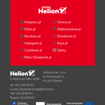
Onepress.pl
Sensus.pl
Editio.pl
DlaBystrzakow.pl
Bezdroza.pl
Ebookpoint.pl
Videopoint.pl
Beya.pl
Czytalisek.pl
Sploty
Biblio.Ebookpoint.pl
Helion.pl sp. z o.o.
ul. Kościuszki 1c
© Helion.pl 1991-2026
44-100 Gliwice
tel. (32) 230-98-63
e-mail:
[wyświetl email]@helion.pl
NIP: 6312636254
Regon: 241989027