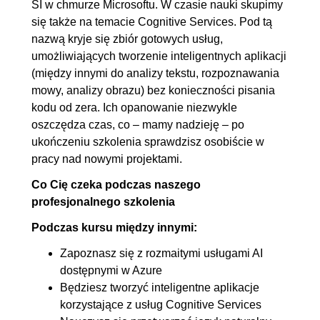
SI w chmurze Microsoftu. W czasie nauki skupimy
językowych do własnych
się także na temacie Cognitive Services. Pod tą
potrzeb
nazwą kryje się zbiór gotowych usług,
umożliwiających tworzenie inteligentnych aplikacji
6. Analiza obrazów z Cognitive
00:29:31
(między innymi do analizy tekstu, rozpoznawania
Services
mowy, analizy obrazu) bez konieczności pisania
kodu od zera. Ich opanowanie niezwykle
6.1. Analiza obrazów z użyciem
00:12:51
oszczędza czas, co – mamy nadzieję – po
usługi Computer Vision
ukończeniu szkolenia sprawdzisz osobiście w
6.2. Tworzenie własnych
00:16:40
pracy nad nowymi projektami.
modeli analizujących obrazy z
Co Cię czeka podczas naszego
użyciem usługi Custom Vision
profesjonalnego szkolenia
7. Przetwarzanie i analiza danych
00:32:08
Podczas kursu między innymi:
nieustrukturyzowanych z Cognitive
Zapoznasz się z rozmaitymi usługami AI
Search
dostępnymi w Azure
Będziesz tworzyć inteligentne aplikacje
7.1. Wyodrębnienie danych z
00:14:10
korzystające z usług Cognitive Services
obrazów i tekstów przy uyciu