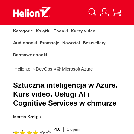
Kategorie
Książki
Ebooki
Kursy video
Audiobooki
Promocje
Nowości
Bestsellery
Darmowe ebooki
Helion.pl
»
DevOps
»
🎬 Microsoft Azure
Sztuczna inteligencja w Azure.
Kurs video. Usługi AI i
Cognitive Services w chmurze
Marcin Szeliga
4.0
1 opinii