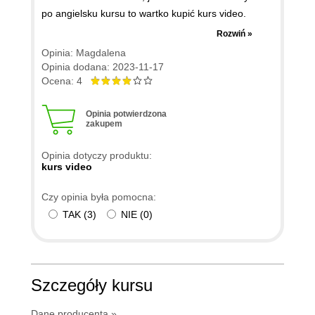
po angielsku kursu to wartko kupić kurs video.
Przykłady wszystkie pochodzą z kursu Microsoftu,
Rozwiń »
zostały tylko ładnie połączone w serię projektów w
Opinia: Magdalena
Visual Studio Code. Prowadzący mówi bardzo wolo
Opinia dodana: 2023-11-17
co jest denerwujące i cały kurs warto obejrzeć w
Ocena: 4
przyspieszeniu 1.5x wtedy wypowiedzi brzmią lepiej.
Kursowi przydałaby się już errata ponieważ nie ma
Opinia potwierdzona
zakupem
już Cognitive Services a zamiast niego jest Azure AI
services. Szkoda, że linki, które pokazywane są w
Opinia dotyczy produktu:
kurskie nie zostały dołączone w postaci pliku z
kurs video
linkami.
Czy opinia była pomocna:
TAK
(
3
)
NIE
(
0
)
Szczegóły kursu
Dane producenta »