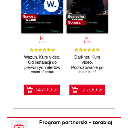
Nowość
Bestseller
Bestselle
Nowość
Nowość
kurs
kurs
Wazuh. Kurs video.
Darknet. Kurs
Metas
Od instalacji do
video.
vid
pierwszych alertów
Podróżowanie po
pene
Adam Józefiok
ciemnej stronie
Jakub Kubś
Ad
ł
sieci
zabe
149.00 zł
129.00 zł
1
Program partnerski - zarabiaj