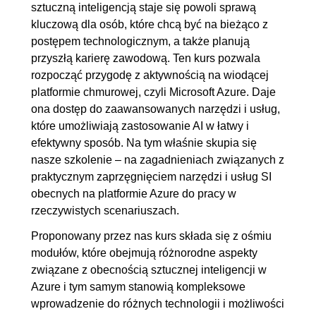
sztuczną inteligencją staje się powoli sprawą
4. Czatboty
00:39:33
kluczową dla osób, które chcą być na bieżąco z
postępem technologicznym, a także planują
4.1. Budowa prostego czatbota
00:23:04
przyszłą karierę zawodową. Ten kurs pozwala
z usługą Language (custom
rozpocząć przygodę z aktywnością na wiodącej
question answering)
platformie chmurowej, czyli Microsoft Azure. Daje
4.2. Budowa konwersacyjnego
00:16:29
ona dostęp do zaawansowanych narzędzi i usług,
które umożliwiają zastosowanie AI w łatwy i
czatbota w programie Bot
efektywny sposób. Na tym właśnie skupia się
Composer
nasze szkolenie – na zagadnieniach związanych z
praktycznym zaprzęgnięciem narzędzi i usług SI
5. Przetwarzanie języka naturalnego
00:35:26
obecnych na platformie Azure do pracy w
z Azure OpenAI
rzeczywistych scenariuszach.
5.1. Praca z dużymi modelami
00:15:45
Proponowany przez nas kurs składa się z ośmiu
językowymi z użyciem Azure
modułów, które obejmują różnorodne aspekty
OpenAI Studio
związane z obecnością sztucznej inteligencji w
Azure i tym samym stanowią kompleksowe
5.2. Inżynieria promptów i
00:19:41
wprowadzenie do różnych technologii i możliwości
dostosowywanie dużych modeli