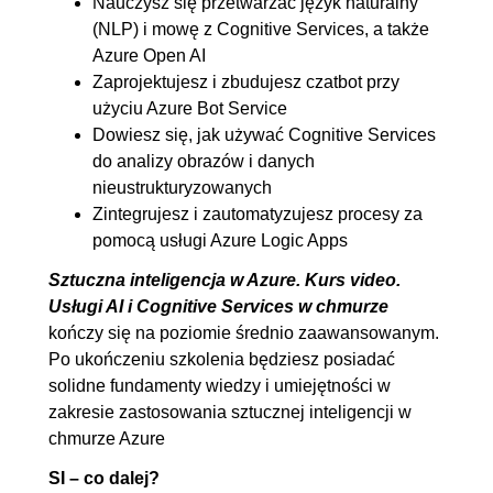
Nauczysz się przetwarzać język naturalny
usługi Cognitive Search
(NLP) i mowę z Cognitive Services, a także
Azure Open AI
7.2. Tworzenie indeksów
00:17:58
Zaprojektujesz i zbudujesz czatbot przy
pełnotekstowych i baz wiedzy
użyciu Azure Bot Service
usługi Cognitive Search
Dowiesz się, jak używać Cognitive Services
do analizy obrazów i danych
8. Integracja i autmatyzacja
00:21:53
nieustrukturyzowanych
procesów z usługą Azure Logic
Zintegrujesz i zautomatyzujesz procesy za
Apps
pomocą usługi Azure Logic Apps
8.1. Analiza obrazów z usługą
00:21:53
Sztuczna inteligencja w Azure. Kurs video.
Computer Vision. Analiza
Usługi AI i Cognitive Services w chmurze
kończy się na poziomie średnio zaawansowanym.
tweetów z usługami Language i
Po ukończeniu szkolenia będziesz posiadać
Translator
solidne fundamenty wiedzy i umiejętności w
zakresie zastosowania sztucznej inteligencji w
chmurze Azure
SI – co dalej?