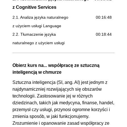
z Cognitive Services
2.1. Analiza języka naturalnego
00:16:48
z użyciem usługi Language
2.2. Tłumaczenie języka
00:18:44
naturalnego z użyciem usługi
Translator
3. Przetwarzanie mowy z Cognitive
00:32:56
Obierz kurs na... współpracę ze sztuczną
Services
inteligencją w chmurze
3.1. Translacja mowy na tekst i
00:16:12
Sztuczna inteligencja (SI, ang. AI) jest jednym z
najdynamiczniej rozwijających się obszarów
tekstu na mowę z użyciem
technologii. Zastosowanie jej w różnych
usługi Speech
dziedzinach, takich jak medycyna, finanse, handel,
3.2. Tłumaczenie mowy na
00:16:44
przemysł czy usługi, przynosi ogromne korzyści i
wybrany język z użyciem usługi
zmienia sposób, w jaki funkcjonujemy.
Zrozumienie i opanowanie zasad współpracy ze
Speech