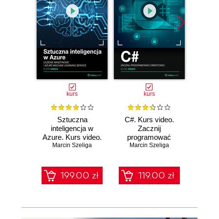
kurs
kurs
Sztuczna
C#. Kurs video.
SQL. 
inteligencja w
Zacznij
Od
Azure. Kurs video.
programować
bo
Marcin Szeliga
Uczenie
Marcin Szeliga
obiektowo!
Mody
Marc
maszynowe i
d
Azure Machine
Learning Service
199.00 zł
119.00 zł
1