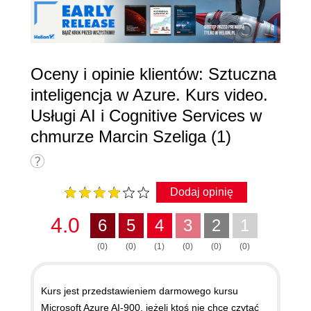
Oceny i opinie klientów: Sztuczna
inteligencja w Azure. Kurs video.
Usługi AI i Cognitive Services w
chmurze Marcin Szeliga (1)
Dodaj opinię
4.0
6
5
4
3
2
1
(0)
(0)
(1)
(0)
(0)
(0)
Kurs jest przedstawieniem darmowego kursu
Microsoft Azure AI-900, jeżeli ktoś nie chce czytać