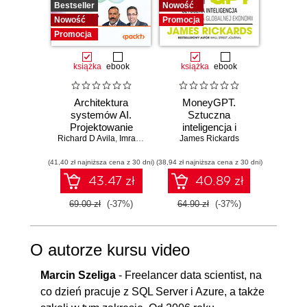
Bestseller
Nowość
Promocj
Nowość
Promocja
Promocja
książka
ebook
książka
ebook
Architektura
MoneyGPT.
Jak 
systemów AI.
Sztuczna
wł
Projektowanie
inteligencja i
asyst
Richard D Avila
skalowalnego i
,
Imran Ahmad
zagrożenie dla
James Rickards
krok
niezawodnego
globalnej ekonomii
(41,40 zł najniższa cena z 30 dni)
oprogramowania
(38,94 zł najniższa cena z 30 dni)
(41,27 zł naj
43.47 zł
40.89 zł
69.00 zł
(-37%)
64.90 zł
(-37%)
59.00
O autorze kursu video
Marcin Szeliga
- Freelancer data scientist, na
co dzień pracuje z SQL Server i Azure, a także