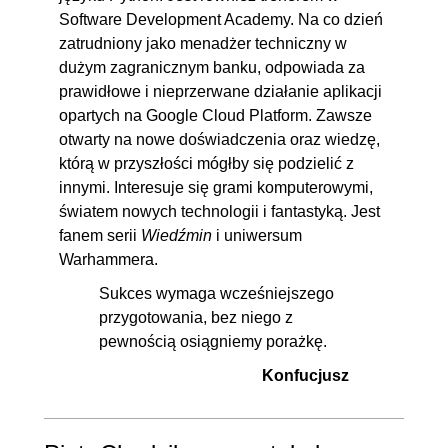
Software Development Academy. Na co dzień
16.1. Akronim ACID
00:03:47
zatrudniony jako menadżer techniczny w
16.2. Tworzenie transakcji
00:03:20
dużym zagranicznym banku, odpowiada za
16.3. Transakcje, a sesje
00:03:00
prawidłowe i nieprzerwane działanie aplikacji
opartych na Google Cloud Platform. Zawsze
otwarty na nowe doświadczenia oraz wiedzę,
którą w przyszłości mógłby się podzielić z
innymi. Interesuje się grami komputerowymi,
światem nowych technologii i fantastyką. Jest
fanem serii
Wiedźmin
i uniwersum
Warhammera.
Sukces wymaga wcześniejszego
przygotowania, bez niego z
pewnością osiągniemy porażkę.
Konfucjusz