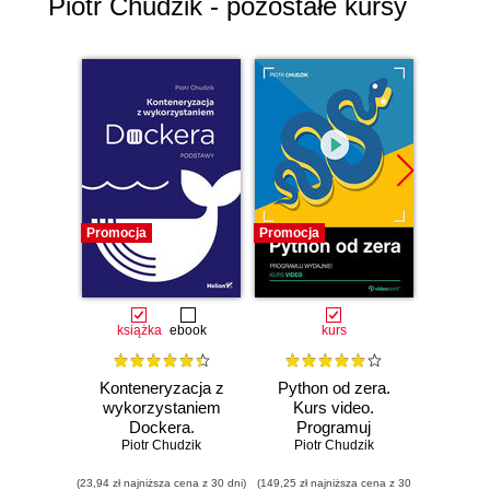
Piotr Chudzik - pozostałe kursy
Promocja
Promocja
Promocj
książka
ebook
kurs
Konteneryzacja z
Python od zera.
Arc
wykorzystaniem
Kurs video.
dan
Dockera.
Programuj
Piotr Chudzik
Podstawy
Piotr Chudzik
wydajnie!
Zar
Pio
przec
(23,94 zł najniższa cena z 30 dni)
(149,25 zł najniższa cena z 30
(104,25 zł 
prze