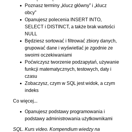
6.4. Operator IN / NOT IN
00:03:12
Poznasz terminy „klucz główny” i „klucz
obcy”
6.5. Operator LIKE / NOT LIKE
00:07:49
Opanujesz polecenia INSERT INTO,
6.6. Operator IS NULL / IS NOT
00:03:06
SELECT i DISTINCT, a także brak wartości
NULL
NULL
Będziesz sortować i filtrować zbiory danych,
7. Funkcje
00:37:05
grupować dane i wyświetlać je zgodnie ze
7.1. Zmienne i wykonywanie
00:08:04
swoimi oczekiwaniami
Poćwiczysz tworzenie podzapytań, używanie
funkcji
funkcji matematycznych, testowych, daty i
7.2. Funkcje tekstowe
OGLĄDAJ »
czasu
00:08:35
Zobaczysz, czym w SQL jest widok, a czym
7.3. Funkcje liczbowe
00:07:41
indeks
7.4. Funkcje daty cz. 1
00:05:24
Co więcej...
7.5. Funkcja daty cz. 2 /
00:07:21
Opanujesz podstawy programowania i
Podsumowanie
podstawy administrowania użytkownikami
8. Grupowanie danych
00:16:59
SQL. Kurs video. Kompendium wiedzy na