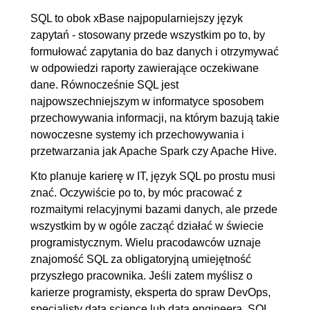
SQL to obok xBase najpopularniejszy język
3.1. CREATE TABLE
00:06:46
zapytań - stosowany przede wszystkim po to, by
3.2. Atrybuty kolumn
00:05:39
formułować zapytania do baz danych i otrzymywać
3.3. Klucz główny
00:05:14
w odpowiedzi raporty zawierające oczekiwane
3.4. Klucz obcy
00:04:53
dane. Równocześnie SQL jest
najpowszechniejszym w informatyce sposobem
3.5. ALTER TABLE - ADD
00:05:26
przechowywania informacji, na którym bazują takie
3.6. ALTER TABLE - MODIFY
00:04:19
nowoczesne systemy ich przechowywania i
3.7. ALTER TABLE - DROP
00:04:53
przetwarzania jak Apache Spark czy Apache Hive.
3.8. DROP TABLE
00:02:35
Kto planuje karierę w IT, język SQL po prostu musi
3.9. SHOW TABLES / DESC
00:04:45
znać. Oczywiście po to, by móc pracować z
rozmaitymi relacyjnymi bazami danych, ale przede
4. Dodawanie danych
00:20:28
wszystkim by w ogóle zacząć działać w świecie
4.1. INSERT INTO
00:06:11
programistycznym. Wielu pracodawców uznaje
4.2. INSERT INTO - wybrane
00:06:59
znajomość SQL za obligatoryjną umiejętność
przyszłego pracownika. Jeśli zatem myślisz o
kolumny
karierze programisty, eksperta do spraw DevOps,
4.3. INSERT INTO -
00:07:18
specjalisty data science lub data engineera, SQL