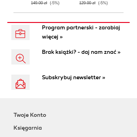
149.00 zł
(-5%)
129.00 zł
(-5%)
129.0
Program partnerski - zarabiaj
więcej »
Brak książki? - daj nam znać »
Subskrybuj newsletter »
Twoje Konto
Księgarnia