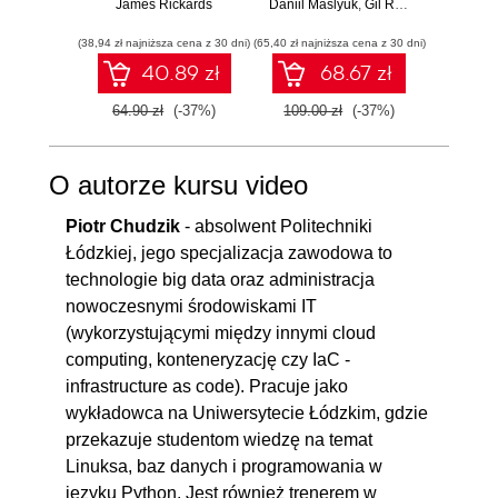
zagrożenie dla
James Rickards
Daniil Maslyuk
przekształcanie
,
Gil Raviv
stron
Jo
globalnej ekonomii
danych. Wydanie II
14.5. CREATE TRIGGER
00:05:16
(38,94 zł najniższa cena z 30 dni)
(65,40 zł najniższa cena z 30 dni)
(77,40 zł naj
14.6. Pseudokolumny
00:07:48
40.89 zł
68.67 zł
wyzwalacza
64.90 zł
(-37%)
109.00 zł
(-37%)
129.0
14.7. SHOW
00:04:23
TRIGGERS/PROCEDURE/FUNCTION
O autorze kursu video
15. Uprawnienia użytkownika
00:33:43
Piotr Chudzik
- absolwent Politechniki
15.1. CREATE USER
00:06:03
Łódzkiej, jego specjalizacja zawodowa to
15.2. ALTER/DROP USER
00:03:16
technologie big data oraz administracja
nowoczesnymi środowiskami IT
15.3. GRANT
00:06:15
(wykorzystującymi między innymi cloud
15.4. REVOKE / SHOW
00:06:05
computing, konteneryzację czy IaC -
GRANTS
infrastructure as code). Pracuje jako
15.5. Transakcje w MySQL
00:07:29
wykładowca na Uniwersytecie Łódzkim, gdzie
przekazuje studentom wiedzę na temat
15.6. ACID
00:04:35
Linuksa, baz danych i programowania w
16. Transakcje
00:10:07
języku Python. Jest również trenerem w