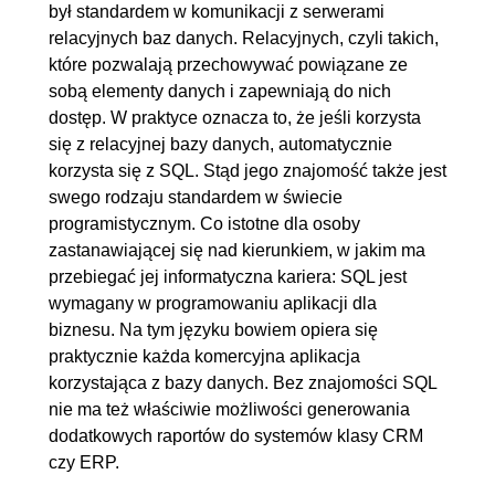
był standardem w komunikacji z serwerami
11. Aktualizacja i usuwanie danych
00:16:23
relacyjnych baz danych. Relacyjnych, czyli takich,
które pozwalają przechowywać powiązane ze
11.1. Polecenie UPDATE cz. 1
00:03:14
sobą elementy danych i zapewniają do nich
11.2. Polecenie UPDATE cz. 2
00:08:19
dostęp. W praktyce oznacza to, że jeśli korzysta
11.3. DELETE FROM /
00:04:50
się z relacyjnej bazy danych, automatycznie
korzysta się z SQL. Stąd jego znajomość także jest
TRUNCATE
swego rodzaju standardem w świecie
12. Widoki i indeksy
00:28:35
programistycznym. Co istotne dla osoby
zastanawiającej się nad kierunkiem, w jakim ma
12.1. Praca z widokiem
00:07:02
przebiegać jej informatyczna kariera: SQL jest
12.2. Tworzenie indeksu
00:07:16
wymagany w programowaniu aplikacji dla
12.3. Weryfikacja indeksu
00:10:13
biznesu. Na tym języku bowiem opiera się
(EXPLAIN)
praktycznie każda komercyjna aplikacja
korzystająca z bazy danych. Bez znajomości SQL
12.4. SHOW FULL TABLES /
00:04:04
nie ma też właściwie możliwości generowania
SHOW INDEXES
dodatkowych raportów do systemów klasy CRM
czy ERP.
13. Podstawy programowania
00:44:49