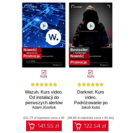
Nowość
Bestseller
Bestselle
Promocja
Nowość
Nowość
Promocja
Promocj
kurs
kurs
Wazuh. Kurs video.
Darknet. Kurs
Metas
Od instalacji do
video.
vid
pierwszych alertów
Podróżowanie po
pene
Adam Józefiok
ciemnej stronie
Jakub Kubś
Ad
ł
sieci
zabe
(111,75 zł najniższa cena z 30
(39,90 zł najniższa cena z 30 dni)
(96,75 zł naj
dni)
141.55 zł
122.54 zł