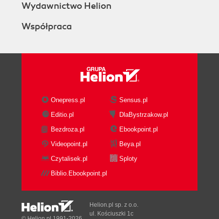
Wydawnictwo Helion
Współpraca
Onepress.pl
Sensus.pl
Editio.pl
DlaBystrzakow.pl
Bezdroza.pl
Ebookpoint.pl
Videopoint.pl
Beya.pl
Czytalisek.pl
Sploty
Biblio.Ebookpoint.pl
Helion.pl sp. z o.o.
ul. Kościuszki 1c
© Helion.pl 1991-2026