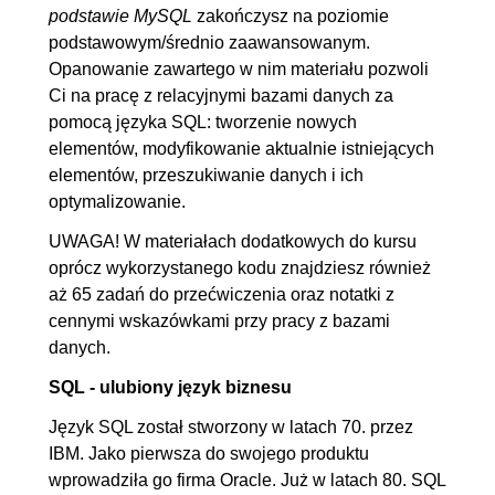
podstawie MySQL
zakończysz na poziomie
8.1. Funkcje agregujące (SUM,
00:05:15
podstawowym/średnio zaawansowanym.
AVG, MIN. MAX, COUNT)
Opanowanie zawartego w nim materiału pozwoli
8.2. GROUP BY
00:07:54
Ci na pracę z relacyjnymi bazami danych za
8.3. HAVING
00:03:50
pomocą języka SQL: tworzenie nowych
elementów, modyfikowanie aktualnie istniejących
9. Łączenia tabel
00:23:29
elementów, przeszukiwanie danych i ich
optymalizowanie.
9.1. Aliasy dla tabel
00:02:58
9.2. INNER JOIN
00:07:26
UWAGA! W materiałach dodatkowych do kursu
oprócz wykorzystanego kodu znajdziesz również
9.3. LEFT/RIGHT JOIN
00:06:48
aż 65 zadań do przećwiczenia oraz notatki z
9.4. UNION / UNION ALL
00:06:17
cennymi wskazówkami przy pracy z bazami
10. Podzapytania
00:09:02
danych.
10.1. Podzapytania
OGLĄDAJ »
SQL - ulubiony język biznesu
wewnętrzne
00:04:37
Język SQL został stworzony w latach 70. przez
10.2. Podzapytania
00:04:25
IBM. Jako pierwsza do swojego produktu
wprowadziła go firma Oracle. Już w latach 80. SQL
skorelowane