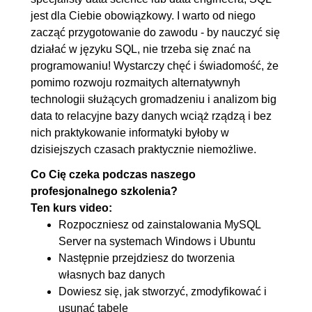
przykładowe błędy
jest dla Ciebie obowiązkowy. I warto od niego
zacząć przygotowanie do zawodu - by nauczyć się
5. Wyszukiwanie oraz sortowanie
00:18:13
działać w języku SQL, nie trzeba się znać na
danych
programowaniu! Wystarczy chęć i świadomość, że
pomimo rozwoju rozmaitych alternatywnyh
5.1. Podstawowa składnia
00:02:46
technologii służących gromadzeniu i analizom big
SELECT
data to relacyjne bazy danych wciąż rządzą i bez
5.2. DISTINCT
00:04:14
nich praktykowanie informatyki byłoby w
5.3. Aliasy oraz LIMIT
00:04:13
dzisiejszych czasach praktycznie niemożliwe.
5.4. ORDER BY
00:07:00
Co Cię czeka podczas naszego
profesjonalnego szkolenia?
6. Filtrowanie danych (WHERE)
00:33:12
Ten kurs video:
6.1. Operatory arytmetyczne
00:06:32
Rozpoczniesz od zainstalowania MySQL
6.2. Łączenie warunków: AND /
00:07:26
Server na systemach Windows i Ubuntu
Następnie przejdziesz do tworzenia
OR
własnych baz danych
6.3. Operator BETWEEN ...
00:05:07
Dowiesz się, jak stworzyć, zmodyfikować i
AND ...
usunąć tabelę