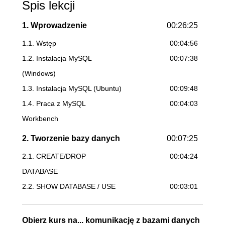
Spis lekcji
1. Wprowadzenie
00:26:25
1.1. Wstęp
00:04:56
1.2. Instalacja MySQL
00:07:38
(Windows)
1.3. Instalacja MySQL (Ubuntu)
00:09:48
1.4. Praca z MySQL
00:04:03
Workbench
2. Tworzenie bazy danych
00:07:25
2.1. CREATE/DROP
00:04:24
DATABASE
2.2. SHOW DATABASE / USE
00:03:01
DATABASE
Obierz kurs na... komunikację z bazami danych
3. Tabele
00:44:30