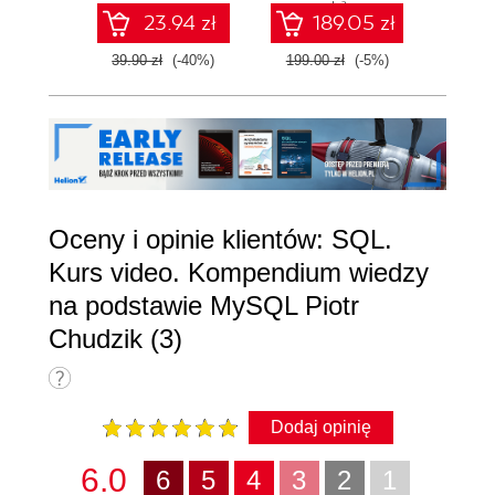
dni)
d
23.94 zł
189.05 zł
39.90 zł
(-40%)
199.00 zł
(-5%)
139.0
Oceny i opinie klientów: SQL.
Kurs video. Kompendium wiedzy
na podstawie MySQL Piotr
Chudzik (3)
Dodaj opinię
6.0
6
5
4
3
2
1