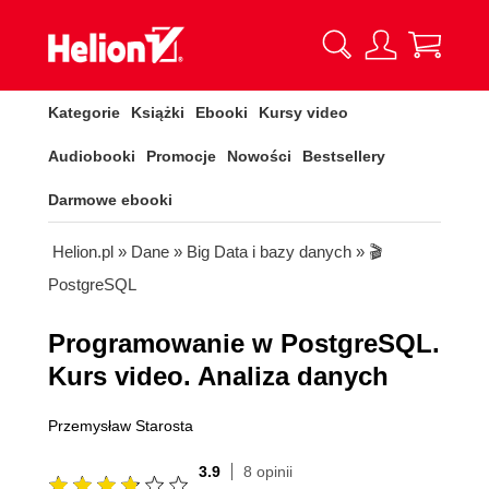
Kategorie
Książki
Ebooki
Kursy video
Audiobooki
Promocje
Nowości
Bestsellery
Darmowe ebooki
Helion.pl
»
Dane
»
Big Data i bazy danych
»
🎬
PostgreSQL
Programowanie w PostgreSQL.
Kurs video. Analiza danych
Przemysław Starosta
3.9
8 opinii