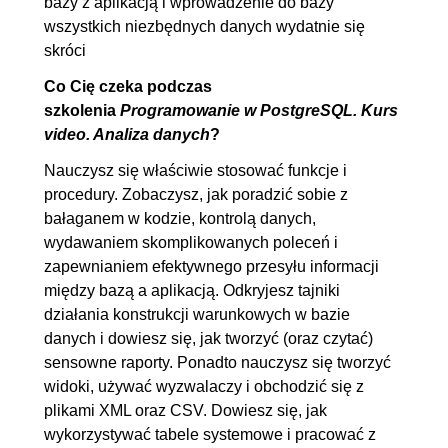
bazy z aplikacją i wprowadzenie do bazy
3.1. Wstęp do procedur
00:03:58
wszystkich niezbędnych danych wydatnie się
3.2. Zagnieżdżanie procedur
00:04:30
skróci
3.3. Zmienne
00:04:33
Co Cię czeka podczas
3.4. Zmienne constant
OGLĄDAJ »
szkolenia
Programowanie w PostgreSQL. Kurs
00:02:42
video. Analiza danych
?
3.5. Wiadomości - RAISE
00:03:13
Nauczysz się właściwie stosować funkcje i
3.6. Deklarowanie procedur
00:06:54
procedury. Zobaczysz, jak poradzić sobie z
bałaganem w kodzie, kontrolą danych,
3.7. Konstrukcja warunkowa IF
00:04:50
wydawaniem skomplikowanych poleceń i
3.8. CASE
00:03:03
zapewnianiem efektywnego przesyłu informacji
3.9. Pętle
00:06:43
między bazą a aplikacją. Odkryjesz tajniki
działania konstrukcji warunkowych w bazie
4. Korzystanie z widoków
00:28:26
danych i dowiesz się, jak tworzyć (oraz czytać)
4.1. Instalacja bazy
00:02:56
sensowne raporty. Ponadto nauczysz się tworzyć
4.2. Tworzenie widoków
00:05:00
widoki, używać wyzwalaczy i obchodzić się z
plikami XML oraz CSV. Dowiesz się, jak
4.3. Zmiany na widokach
00:03:30
wykorzystywać tabele systemowe i pracować z
4.4. Update przez widok
00:05:42