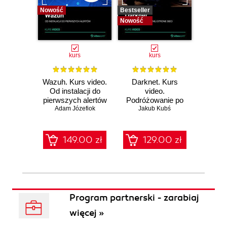
Nowość
Bestseller
Bestselle
Nowość
Nowość
kurs
kurs
Wazuh. Kurs video.
Darknet. Kurs
Metas
Od instalacji do
video.
vid
pierwszych alertów
Podróżowanie po
pene
Adam Józefiok
ciemnej stronie
Jakub Kubś
Ad
ł
sieci
zabe
149.00 zł
129.00 zł
1
Program partnerski - zarabiaj
więcej »