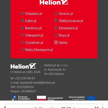
Onepress.pl
Sensus.pl
Editio.pl
DlaBystrzakow.pl
Bezdroza.pl
Ebookpoint.pl
Videopoint.pl
Beya.pl
Czytalisek.pl
Sploty
Biblio.Ebookpoint.pl
Helion.pl sp. z o.o.
ul. Kościuszki 1c
© Helion.pl 1991-2026
44-100 Gliwice
tel. (32) 230-98-63
e-mail:
[wyświetl email]@helion.pl
NIP: 6312636254
Regon: 241989027