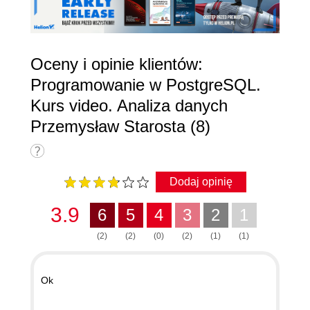
Oceny i opinie klientów:
Programowanie w PostgreSQL.
Kurs video. Analiza danych
Przemysław Starosta (8)
Dodaj opinię
3.9
6
5
4
3
2
1
(2)
(2)
(0)
(2)
(1)
(1)
Ok