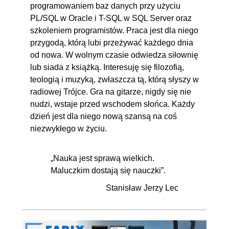
programowaniem baz danych przy użyciu
7.6. Podsumowanie kursu
00:05:32
PL/SQL w Oracle i T-SQL w SQL Server oraz
szkoleniem programistów. Praca jest dla niego
przygodą, którą lubi przeżywać każdego dnia
od nowa. W wolnym czasie odwiedza siłownię
lub siada z książką. Interesuję się filozofią,
teologią i muzyką, zwłaszcza tą, którą słyszy w
radiowej Trójce. Gra na gitarze, nigdy się nie
nudzi, wstaje przed wschodem słońca. Każdy
dzień jest dla niego nową szansą na coś
niezwykłego w życiu.
„Nauka jest sprawą wielkich.
Maluczkim dostają się nauczki”.
Stanisław Jerzy Lec