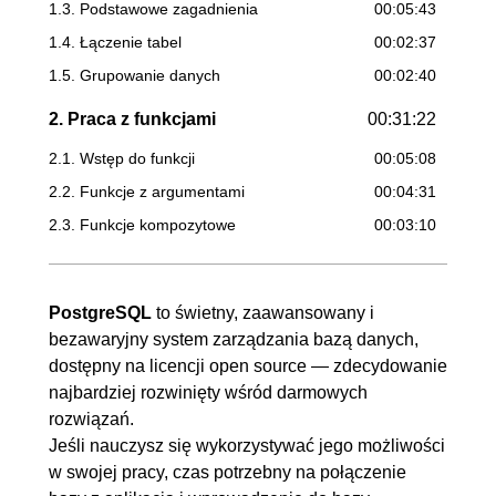
1.3. Podstawowe zagadnienia
00:05:43
1.4. Łączenie tabel
00:02:37
1.5. Grupowanie danych
00:02:40
2. Praca z funkcjami
00:31:22
2.1. Wstęp do funkcji
00:05:08
2.2. Funkcje z argumentami
00:04:31
2.3. Funkcje kompozytowe
00:03:10
2.4. Funkcje z output
00:04:12
2.5. Funkcje z domyślnymi
00:03:16
PostgreSQL
to świetny, zaawansowany i
argumentami
bezawaryjny system zarządzania bazą danych,
2.6. Zwrot zestawu danych
00:05:01
dostępny na licencji open source — zdecydowanie
2.7. Zwrot tabeli
00:02:40
najbardziej rozwinięty wśród darmowych
rozwiązań.
2.8. Przeciążenie funkcji
00:03:24
Jeśli nauczysz się wykorzystywać jego możliwości
3. Tworzenie zestawu poleceń
00:40:26
w swojej pracy, czas potrzebny na połączenie