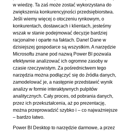
w wiedzę. Ta zaś może zostać wykorzystana do
4. Przekształcenia
00:51:32
zwiększenia konkurencyjności przedsiębiorstwa.
Jeśli wiemy więcej o otoczeniu rynkowym, o
4.1. Unpivot
00:08:22
konkurentach, dostawcach i klientach, jesteśmy
4.2. Kolumna przestawna
00:04:19
wszak w stanie podejmować decyzje bardziej
4.3. Podział tekstu na wiersze
00:04:47
racjonalne i oparte na faktach. Dane! Dane w
4.4. Kolumna z przykładów
00:08:18
dzisiejszej gospodarce są wszystkim. A narzędzie
Microsoftu znane pod nazwą Power BI pozwala
4.5. Kolumna warunkowa
00:05:10
efektywnie analizować ich ogromne zasoby w
4.6. Funkcje tekstu
00:10:30
czasie rzeczywistym. Za pośrednictwem tego
4.7. Funkcje dat
00:10:06
narzędzia można podłączyć się do źródła danych,
zamodelować je, a następnie przedstawić wynik
5. Grupowanie danych
00:07:47
analizy w formie interaktywnych pulpitów
5.1. Grupowanie danych
00:07:47
analitycznych. Cały proces, od pobrania danych,
przez ich przekształcenia, aż po prezentację,
6. Automatyzacja pobierania danych
00:49:06
można przeprowadzić szybko i – co najważniejsze
z tabel, folderów
– bardzo łatwo.
6.1. Pobieranie danych z kilku
00:11:46
Power BI Desktop to narzędzie darmowe, a przez