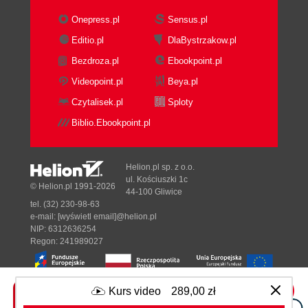
Onepress.pl
Sensus.pl
Editio.pl
DlaBystrzakow.pl
Bezdroza.pl
Ebookpoint.pl
Videopoint.pl
Beya.pl
Czytalisek.pl
Sploty
Biblio.Ebookpoint.pl
Helion.pl sp. z o.o.
ul. Kościuszki 1c
© Helion.pl 1991-2026
44-100 Gliwice
tel. (32) 230-98-63
e-mail:
[wyświetl email]@helion.pl
NIP: 6312636254
Regon: 241989027
Kurs video
289,00 zł
Designed with ♥ by
Tonik.pl