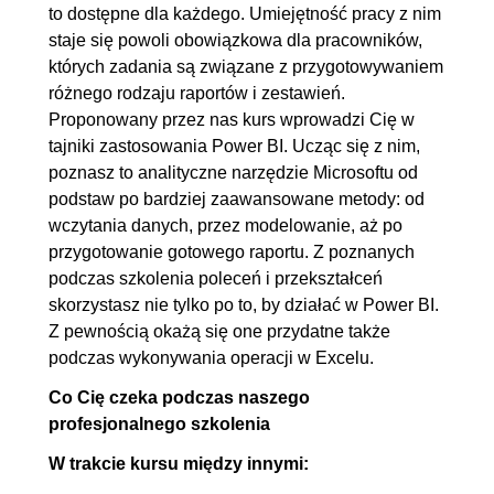
tabel
to dostępne dla każdego. Umiejętność pracy z nim
staje się powoli obowiązkowa dla pracowników,
6.2. Pobieranie danych xls z
00:18:12
których zadania są związane z przygotowywaniem
katalogu
różnego rodzaju raportów i zestawień.
6.3. Pobieranie danych xls z
00:13:22
Proponowany przez nas kurs wprowadzi Cię w
katalogu - kolumna
tajniki zastosowania Power BI. Ucząc się z nim,
poznasz to analityczne narzędzie Microsoftu od
niestandardowa
podstaw po bardziej zaawansowane metody: od
6.4. Pobieranie danych pdf z
OGLĄDAJ »
wczytania danych, przez modelowanie, aż po
katalogu - kolumna
00:05:46
przygotowanie gotowego raportu. Z poznanych
niestandardowa
podczas szkolenia poleceń i przekształceń
skorzystasz nie tylko po to, by działać w Power BI.
7. Scalanie i dołączanie zapytań
00:21:15
Z pewnością okażą się one przydatne także
podczas wykonywania operacji w Excelu.
7.1. Scalanie zapytań
00:11:53
7.2. Dołączanie zapytań
00:09:22
Co Cię czeka podczas naszego
profesjonalnego szkolenia
8. Załadowanie danych do modelu
00:07:13
W trakcie kursu między innymi:
8.1. Załadowanie danych do
00:07:13