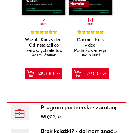
Nowość
Nowość
kurs
kurs
Wazuh. Kurs video.
Darknet. Kurs
Metas
Od instalacji do
video.
vid
pierwszych alertów
Podróżowanie po
pene
Adam Józefiok
ciemnej stronie
Jakub Kubś
Ad
ł
sieci
zabe
149.00 zł
129.00 zł
1
Program partnerski - zarabiaj
więcej »
Brak książki? - daj nam znać »