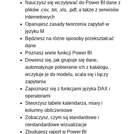
Nauczysz się wczytywać do Power BI dane z
modelu
plików .csv, .txt, .xls, .pdf, a także z serwisów
9. Relacje
00:28:47
internetowych
Opanujesz zasady tworzenia zapytań w
9.1. Tworzenie relacji, rodzaje
00:15:17
języku M
tabel i kierunek filtrowania
Będziesz na różne sposoby przekształcać
9.2. Unpivot2
00:13:30
dane
Poznasz wiele funkcji Power BI
10. Kolumny obliczeniowe
00:46:57
Dowiesz się, jak grupuje się dane,
10.1. Funkcja Format
00:08:36
automatyzuje pobieranie ich z katalogu,
wczytuje je do modelu, scala się i łączy
10.2. Funkcje obliczeniowe
00:06:25
zapytania
10.3. Operatory
00:07:50
Zapoznasz się z funkcjami języka DAX i
10.4. Funkcje LEN, FIND i MID
00:10:15
operatorami
10.5. Funkcje DAT
00:07:42
Stworzysz tabele kalendarza, miary i
kolumny obliczeniowe
10.6. Funkcja SWITCH
00:06:09
Zobaczysz, czym są standardowe i
11. Miary
01:32:49
niestandardowe wizualizacje
Zbudujesz raport w Power BI
11.1. Przygotowanie danych i
00:10:40