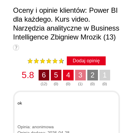
Oceny i opinie klientów: Power BI
dla każdego. Kurs video.
Narzędzia analityczne w Business
Intelligence Zbigniew Mrozik (13)
Dodaj opinię
5.8
6
5
4
3
2
1
(12)
(0)
(0)
(1)
(0)
(0)
ok
Opinia: anonimowa
Opinia dodana: 2026-04-28