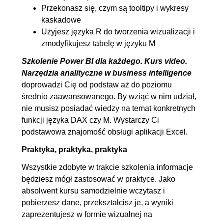
Przekonasz się, czym są tooltipy i wykresy
relacji
kaskadowe
11.2. Tworzenie tabeli
00:07:07
Użyjesz języka R do tworzenia wizualizacji i
zmodyfikujesz tabelę w języku M
kalendarza
11.3. Tworzenie tabeli
00:09:45
Szkolenie Power BI dla każdego. Kurs video.
Narzędzia analityczne w business intelligence
kalendarza w PowerQuery
doprowadzi Cię od podstaw aż do poziomu
11.4. Tworzenie tabeli dla miar
00:05:55
średnio zaawansowanego. By wziąć w nim udział,
11.5. SUM, AVERAGE
00:07:23
nie musisz posiadać wiedzy na temat konkretnych
11.6. Count, CountA,
00:08:35
funkcji języka DAX czy M. Wystarczy Ci
podstawowa znajomość obsługi aplikacji Excel.
Countrows
11.7. Distinctcount, Min, Max
00:09:13
Praktyka, praktyka, praktyka
11.8. Related
00:06:46
Wszystkie zdobyte w trakcie szkolenia informacje
11.9. Calculate
00:08:05
będziesz mógł zastosować w praktyce. Jako
absolwent kursu samodzielnie wczytasz i
11.10. All
00:03:56
pobierzesz dane, przekształcisz je, a wyniki
11.11. Dateadd
00:15:24
zaprezentujesz w formie wizualnej na