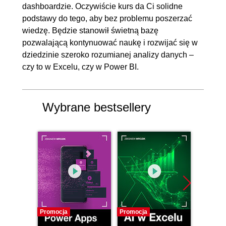
12. Standardowe wizualizacje
01:03:13
dashboardzie. Oczywiście kurs da Ci solidne
podstawy do tego, aby bez problemu poszerzać
12.1. Formatowanie stron
00:04:34
wiedzę. Będzie stanowił świetną bazę
raportu
pozwalającą kontynuować naukę i rozwijać się w
12.2. Karta, karta z wieloma
00:06:47
dziedzinie szeroko rozumianej analizy danych –
czy to w Excelu, czy w Power BI.
wierszami
12.3. Wykres liniowy i
00:11:54
hierarchia
Wybrane bestsellery
12.4. Style
00:08:06
12.5. Fragmentator
00:06:42
12.6. Interakcje między
00:07:33
wizualizacjami
12.7. Mapa
00:02:58
12.8. Kartogram
00:03:20
12.9. Mapa drzewa
00:02:51
Promocja
Promocja
Bestselle
12.10. Wykres wstążkowy
00:03:30
Nowość