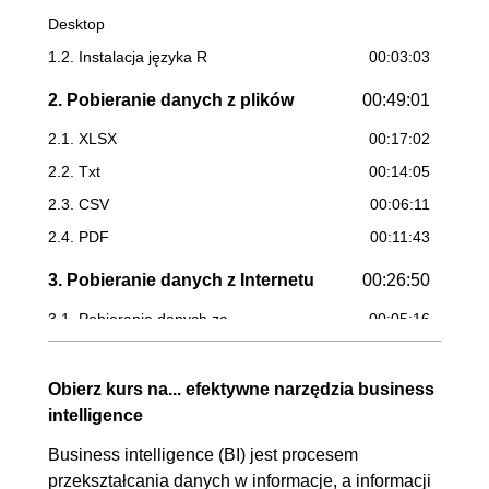
Desktop
1.2. Instalacja języka R
00:03:03
2. Pobieranie danych z plików
00:49:01
2.1. XLSX
00:17:02
2.2. Txt
00:14:05
2.3. CSV
00:06:11
2.4. PDF
00:11:43
3. Pobieranie danych z Internetu
00:26:50
3.1. Pobieranie danych za
00:05:16
pomocą API
3.2. Pobieranie danych ze
00:09:34
Obierz kurs na... efektywne narzędzia business
intelligence
strony WWW
3.3. Pobieranie danych ze
00:12:00
Business intelligence (BI) jest procesem
przekształcania danych w informacje, a informacji
stron WWW - funkcja języka M