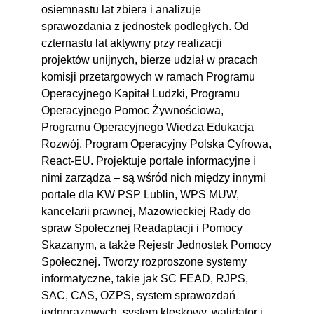
pomocy języka M
osiemnastu lat zbiera i analizuje
sprawozdania z jednostek podległych. Od
16. Publikowanie i eksportowanie
00:03:18
czternastu lat aktywny przy realizacji
raportu
projektów unijnych, bierze udział w pracach
komisji przetargowych w ramach Programu
16.1. Eksport do pdf
00:03:18
Operacyjnego Kapitał Ludzki, Programu
Operacyjnego Pomoc Żywnościowa,
Programu Operacyjnego Wiedza Edukacja
Rozwój, Program Operacyjny Polska Cyfrowa,
React-EU. Projektuje portale informacyjne i
nimi zarządza – są wśród nich między innymi
portale dla KW PSP Lublin, WPS MUW,
kancelarii prawnej, Mazowieckiej Rady do
spraw Społecznej Readaptacji i Pomocy
Skazanym, a także Rejestr Jednostek Pomocy
Społecznej. Tworzy rozproszone systemy
informatyczne, takie jak SC FEAD, RJPS,
SAC, CAS, OZPS, system sprawozdań
jednorazowych, system klęskowy, walidator i