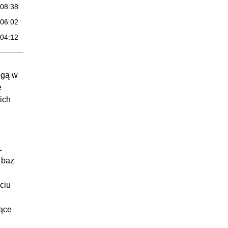
:08:38
:06:02
:04:12
:07:29
19:11
ogą w
ę
:03:18
ich
:03:03
:06:21
:03:19
L
:03:10
 baz
21:59
ciu
:08:22
:07:55
ące
:05:42