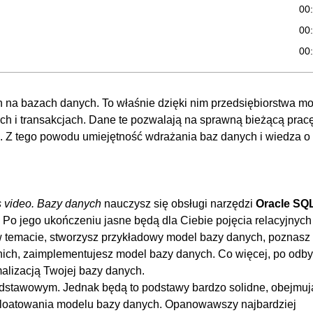
00
00
00
00
00:
tych na bazach danych. To właśnie dzięki nim przedsiębiorstwa m
h i transakcjach. Dane te pozwalają na sprawną bieżącą prac
00
e. Z tego powodu umiejętność wdrażania baz danych i wiedza o 
00
00
00
 video. Bazy danych
nauczysz się obsługi narzędzi
Oracle SQ
00
. Po jego ukończeniu jasne będą dla Ciebie pojęcia relacyjnych
00:
 w temacie, stworzysz przykładowy model bazy danych, poznasz
nich, zaimplementujesz model bazy danych. Co więcej, po odby
le
00
alizacją Twojej bazy danych.
veloper
00
dstawowym. Jednak będą to podstawy bardzo solidne, obejmuj
ata Modeler
00
sploatowania modelu bazy danych. Opanowawszy najbardziej