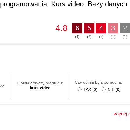
y programowania. Kurs video. Bazy danych
00:
00
00
4.8
6
5
4
3
2
00
(4)
(2)
(1)
(1)
(1)
00:
00
Czy opinia była pomocna:
Opinia dotyczy produktu:
ona
kurs video
TAK
(
0
)
NIE
(
0
)
więcej o