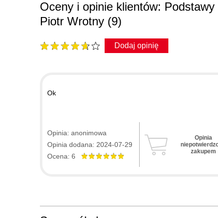
Oceny i opinie klientów: Podstaw
12. Optymalizacja baz danych
Piotr Wrotny (9)
12.1. Indeksy
12.2. Widoki
Dodaj opinię
12.3. Inne przydatne zasady
13. Podsumowanie
13.1. Podsumowanie i co dalej?
Ok
Opinia: anonimowa
Opinia
Opinia dodana: 2024-07-29
niepotwierdz
zakupem
Ocena: 6