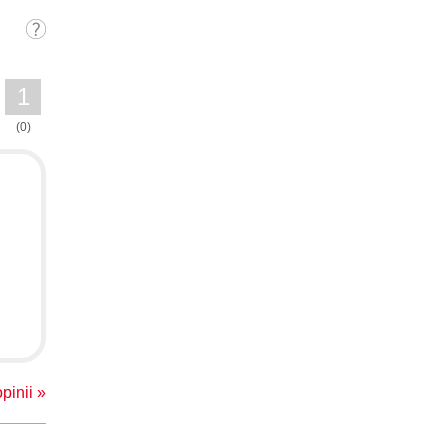
09:48
:03:15
:04:22
1
:02:11
(0)
00:51
:00:51
pinii »