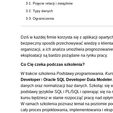
3.1. Pojęcie relacji i związków
3.2. Typy danych
3.3. Ograniczenia
3.4. Transakcje i ich właściwości (ACID)
4. Normalizacja i denormalizacja baz danych
Dziś w każdej firmie korzysta się z aplikacji opar
bezpieczny sposób przechowywać wiedzę o klientac
4.1. Czym jest normalizacja
organizacji, a ich analiza umożliwia prognozowani
4.2. Pierwsza postać normalna
eksploatacji są bardzo pożądane na rynku pracy.
4.3. Druga postać normalna
Co Cię czeka podczas szkolenia?
4.4. Trzecia postać normalna
W trakcie szkolenia
Podstawy programowania. Kurs
4.5. Czym jest denormalizacja
Developer
i
Oracle SQL Developer Data Modeler
5. Przygotowanie środowiska
danych oraz normalizacji baz danych. Szkoląc się
podstawy języków SQL i PL/SQL i opierając się na 
5.1. Instalacja systemu zarządzania bazą danych Orac
kursu będziesz w stanie rozpocząć pracę nad optym
5.2. Instalacja i konfiguracja narzędzia Oracle SQL De
W ramach szkolenia poznasz temat na poziomie po
5.3. Instalacja i konfiguracja Oracle SQL Developer D
cały proces projektowania, implementowania i ek