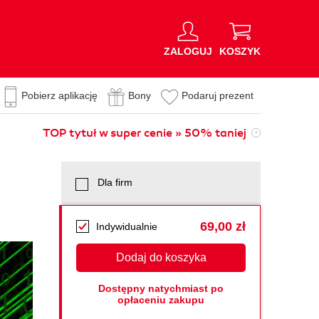
ZALOGUJ
KOSZYK
Pobierz aplikację
Bony
Podaruj prezent
TOP tytuł w super cenie » 50% taniej
Dla firm
69,00 zł
Indywidualnie
Dodaj do koszyka
Dostępny natychmiast po
opłaceniu zakupu