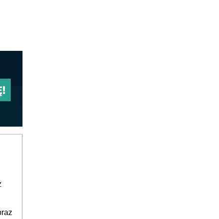
z
oraz