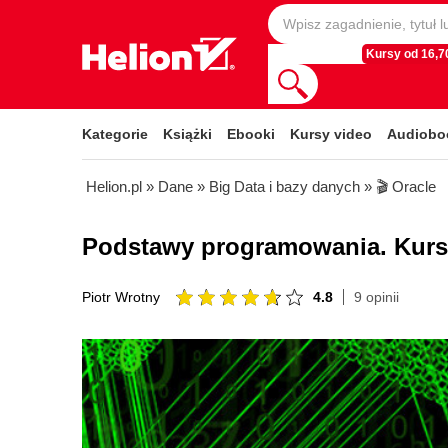
Kursy od 16,70
Kategorie
Książki
Ebooki
Kursy video
Audiobo
Helion.pl
»
Dane
»
Big Data i bazy danych
»
🎬 Oracle
Podstawy programowania. Kurs
4.8
9 opinii
Piotr Wrotny