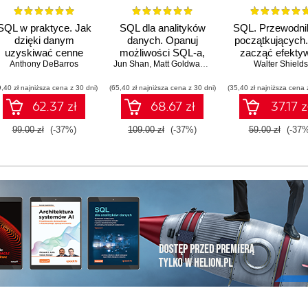
00
00
SQL w praktyce. Jak
SQL dla analityków
SQL. Przewodnik
dzięki danym
danych. Opanuj
początkujących.
00
uzyskiwać cenne
możliwości SQL-a,
zacząć efekty
hnston
informacje. Wydanie
Anthony DeBarros
Jun Shan
aby wydobywać
,
Matt Goldwasser
,
Upom Malik
pracę z dany
Walter Shields
,
Benjamin 
nguage)
00:
II
informacje z danych.
9,40 zł najniższa cena z 30 dni)
(65,40 zł najniższa cena z 30 dni)
Wydanie III
(35,40 zł najniższa cena 
00
62.37 zł
68.67 zł
37.17 z
00
99.00 zł
(-37%)
109.00 zł
(-37%)
59.00 zł
(-37%
ych
00:
OGLĄDAJ »
00
00
00
00:
00
00
00