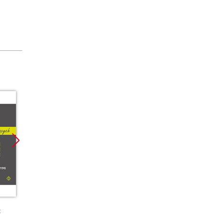
33:52
:09:55
:06:37
:07:23
:09:57
37:59
:08:50
:03:02
:08:05
:08:56
:03:26
Promocja
Nowoś
:03:40
Promoc
:02:00
19:00
k
książka
ebook
kurs