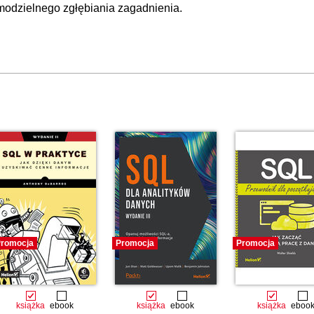
00:
modzielnego zgłębiania zagadnienia.
h
OGLĄDAJ »
00
00
00
00
on Language)
00:
00
00
00
00
00
romocja
Promocja
Promocja
00
00
Language)
00:
książka
ebook
książka
ebook
książka
eboo