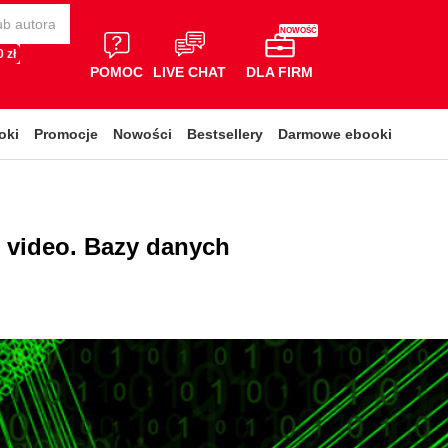
NOWOŚĆ
 zł
POMOC
LIVE CHAT
DLA FIRM
oki
Promocje
Nowości
Bestsellery
Darmowe ebooki
 video. Bazy danych