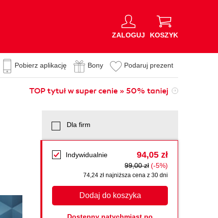
ZALOGUJ
KOSZYK
Pobierz aplikację
Bony
Podaruj prezent
TOP tytuł w super cenie » 50% taniej
Dla firm
94,05 zł
Indywidualnie
99,00 zł
(-5%)
74,24 zł najniższa cena z 30 dni
Dodaj do koszyka
Dostępny natychmiast po