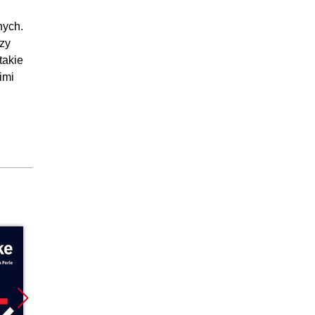
nych.
czy
takie
imi