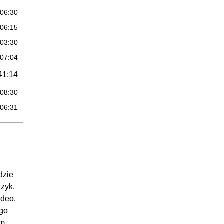
:06:30
:06:15
:03:30
:07:04
41:14
:08:30
:06:31
:06:23
:09:15
:05:45
:04:50
dzie
31:41
ęzyk.
ideo.
:08:31
ego
:09:09
ym