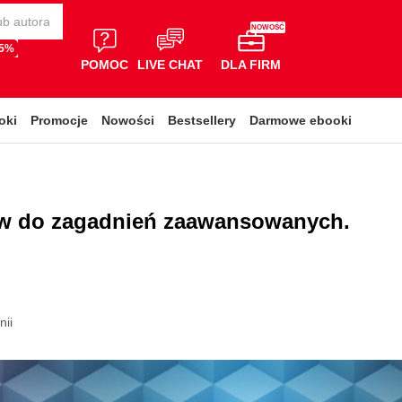
NOWOŚĆ
65%
POMOC
LIVE CHAT
DLA FIRM
oki
Promocje
Nowości
Bestsellery
Darmowe ebooki
aw do zagadnień zaawansowanych.
nii