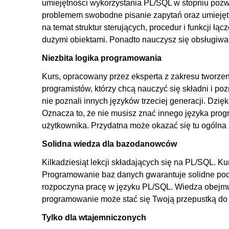
umiejętności wykorzystania PL/SQL w stopniu pozw
7.2. Kursor jawny
problemem swobodne pisanie zapytań oraz umiejętn
7.3. Kursor niejawny
na temat struktur sterujących, procedur i funkcji ł
dużymi obiektami. Ponadto nauczysz się obsługiw
8. Obsługa błędów
Niezbita logika programowania
8.1. Wprowadzenie do obsługi błędów
Kurs, opracowany przez eksperta z zakresu tworzen
8.2. DBMS_Warning
programistów, którzy chcą nauczyć się składni i po
8.3. Obsługa polecenia EXCEPTION
nie poznali innych języków trzeciej generacji. Dzię
8.4. Predefiniowane wyjątki
Oznacza to, że nie musisz znać innego języka pr
8.5. Tworzenie własnych wyjątków
użytkownika. Przydatna może okazać się tu ogólna
9. Praca na kolekcjach
Solidna wiedza dla bazodanowców
9.1. Wprowadzenie do kolekcji
Kilkadziesiąt lekcji składających się na PL/SQL.
9.2. Tablice asocjacyjne
Programowanie baz danych
gwarantuje solidne pod
rozpoczyna pracę w języku PL/SQL. Wiedza obejmuj
9.3. Varray
programowanie może stać się Twoją przepustką do i
9.4. Zagnieżdżone tabele
Tylko dla wtajemniczonych