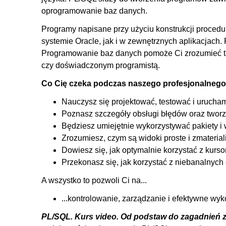
4.3. Tworzenie pakietów - funkcje
oprogramowanie baz danych.
4.4. Właściwość Serially_reusable
Programy napisane przy użyciu konstrukcji proce
5. Wyzwalacze
systemie Oracle, jak i w zewnętrznych aplikacjac
Programowanie baz danych pomoże Ci zrozumieć taj
5.1. Wprowadzenie do wyzwalaczy
czy doświadczonym programistą.
5.2. Podstawowy wyzwalacz na operacji DML
Co Cię czeka podczas naszego profesjonalnego
5.3. Wyzwalacz na poziomie wierszy
Nauczysz się projektować, testować i urucha
5.4. Wyzwalacz instead of
Poznasz szczegóły obsługi błędów oraz tworze
5.5. Wyzwalacz na poziomie DDL
Będziesz umiejętnie wykorzystywać pakiety i
6. Widoki i widoki zmaterializowane
Zrozumiesz, czym są widoki proste i zmateria
Dowiesz się, jak optymalnie korzystać z kurso
6.1. Wprowadzenie do widoków
Przekonasz się, jak korzystać z niebanalnych
6.2. Tworzenie i obsługa widoków zwykłych
A wszystko to pozwoli Ci na...
6.3. Widoki zmaterializowane
...kontrolowanie, zarządzanie i efektywne wy
7. Kursory
PL/SQL. Kurs video. Od podstaw do zagadnień
7.1. Wprowadzenie do kursorów