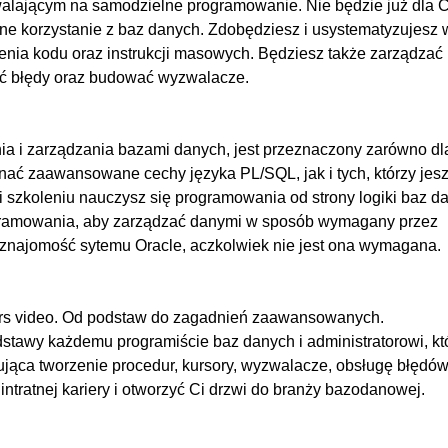
alającym na samodzielne programowanie. Nie będzie już dla C
00
e korzystanie z baz danych. Zdobędziesz i usystematyzujesz 
00
ączenia kodu oraz instrukcji masowych. Będziesz także zarządzać
ać błędy oraz budować wyzwalacze.
00:
00
ia i zarządzania bazami danych, jest przeznaczony zarówno dl
00
znać zaawansowane cechy języka PL/SQL, jak i tych, którzy jes
00
ki szkoleniu nauczysz się programowania od strony logiki baz d
00
ogramowania, aby zarządzać danymi w sposób wymagany przez
00
 znajomość sytemu Oracle, aczkolwiek nie jest ona wymagana.
00:
00
 Kurs video. Od podstaw do zagadnień zaawansowanych.
00
stawy każdemu programiście baz danych i administratorowi, kt
ąca tworzenie procedur, kursory, wyzwalacze, obsługę błędów
00
ntratnej kariery i otworzyć Ci drzwi do branży bazodanowej.
00