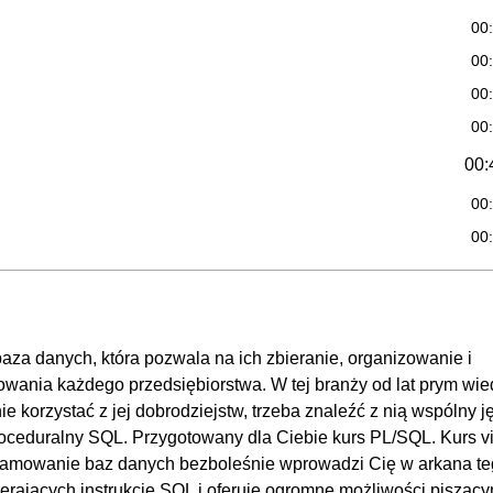
00
00
00
00
00:
00
00
00
00
00
za danych, która pozwala na ich zbieranie, organizowanie i
00
wania każdego przedsiębiorstwa. W tej branży od lat prym wie
00:
 korzystać z jej dobrodziejstw, trzeba znaleźć z nią wspólny j
roceduralny SQL. Przygotowany dla Ciebie kurs PL/SQL. Kurs v
00
amowanie baz danych bezboleśnie wprowadzi Cię w arkana t
00
erających instrukcje SQL i oferuje ogromne możliwości pisząc