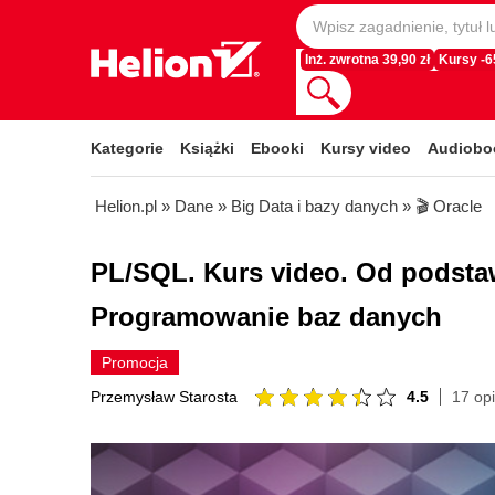
Inż. zwrotna 39,90 zł
Kursy -
Kategorie
Książki
Ebooki
Kursy video
Audiobo
Helion.pl
»
Dane
»
Big Data i bazy danych
»
🎬 Oracle
PL/SQL. Kurs video. Od podst
Programowanie baz danych
Promocja
4.5
17 opi
Przemysław Starosta