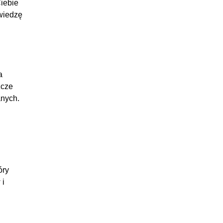
iebie
:09:00
wiedzę
:05:15
24:25
:05:21
a
:04:30
zcze
:05:37
anych.
:05:33
:03:24
28:17
:05:46
:07:40
óry
 i
:06:20
:08:31