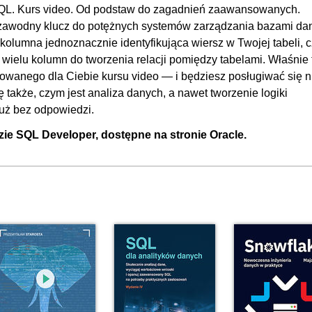
L/SQL. Kurs video. Od podstaw do zagadnień zaawansowanych.
zawodny klucz do potężnych systemów zarządzania bazami da
 kolumna jednoznacznie identyfikująca wiersz w Twojej tabeli, 
wielu kolumn do tworzenia relacji pomiędzy tabelami. Właśnie 
towanego dla Ciebie kursu video — i będziesz posługiwać się n
ę także, czym jest analiza danych, a nawet tworzenie logiki
już bez odpowiedzi.
ie SQL Developer, dostępne na stronie Oracle.