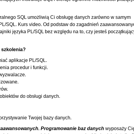
00
OGLĄDAJ »
00
duralnego SQL umożliwią Ci obsługę danych zarówno w samym
h. PL/SQL. Kurs video. Od podstaw do zagadnień zaawansowany
00:
niki języka PL/SQL bez względu na to, czy jesteś początkują
00
00
 szkolenia?
00
miać aplikacje PL/SQL.
00
nia procedur i funkcji.
00
 wyzwalacze.
00:
lizowane.
rów.
00
 obiektów do obsługi danych.
OGLĄDAJ »
00
00
korzystywanie Twojej bazy danych.
00:
 zaawansowanych. Programowanie baz danych
wyposaży Ci
00