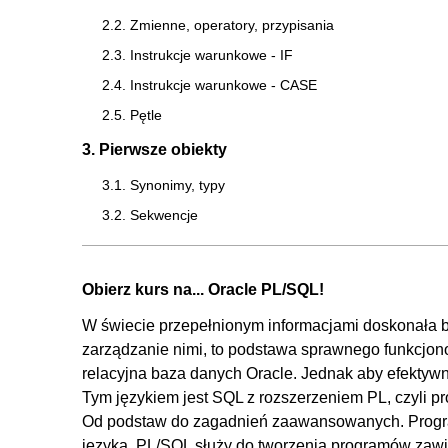
2.2. Zmienne, operatory, przypisania
2.3. Instrukcje warunkowe - IF
2.4. Instrukcje warunkowe - CASE
2.5. Pętle
3. Pierwsze obiekty
3.1. Synonimy, typy
3.2. Sekwencje
3.3. Procedura i funkcja bez argumentów
3.4. Procedura z parametrem IN
Obierz kurs na... Oracle PL/SQL!
3.5. Procedura z parametrem OUT
W świecie przepełnionym informacjami doskonała ba
3.6. Funkcja z argumentami
zarządzanie nimi, to podstawa sprawnego funkcjono
4. Pakiety
relacyjna baza danych Oracle. Jednak aby efektywnie
Tym językiem jest SQL z rozszerzeniem PL, czyli p
4.1. Wprowadzenie do pakietów
Od podstaw do zagadnień zaawansowanych. Progr
4.2. Tworzenie pakietów - procedury
języka. PL/SQL służy do tworzenia programów zawi