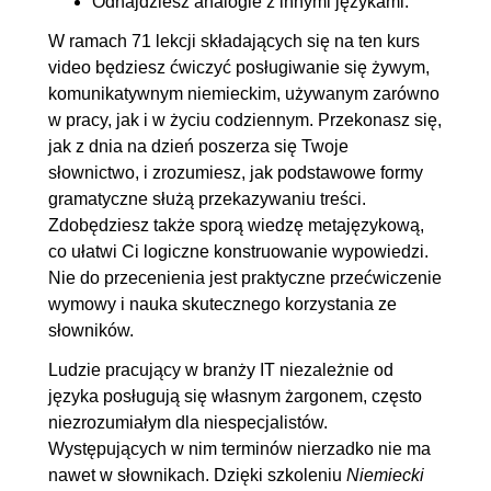
Odnajdziesz analogie z innymi językami.
5.1. Podział rzeczowników na
00:10:38
W ramach 71 lekcji składających się na ten kurs
video będziesz ćwiczyć posługiwanie się żywym,
rodzaje
komunikatywnym niemieckim, używanym zarówno
5.2. Formy żeńskie
00:04:21
w pracy, jak i w życiu codziennym. Przekonasz się,
rzeczowników
jak z dnia na dzień poszerza się Twoje
5.3. Rzeczowniki
00:02:12
słownictwo, i zrozumiesz, jak podstawowe formy
gramatyczne służą przekazywaniu treści.
odczasownikowe - nazwy
Zdobędziesz także sporą wiedzę metajęzykową,
czynności
co ułatwi Ci logiczne konstruowanie wypowiedzi.
5.4. Rzeczowniki złożone -
OGLĄDAJ »
Nie do przecenienia jest praktyczne przećwiczenie
Komposita
00:06:53
wymowy i nauka skutecznego korzystania ze
słowników.
5.5. Tworzenie liczby mnogiej
00:11:46
5.6. Przeczenia kein i keine
00:05:26
Ludzie pracujący w branży IT niezależnie od
języka posługują się własnym żargonem, często
5.7. Deklinacja - Nominativ
00:06:08
niezrozumiałym dla niespecjalistów.
5.8. Deklinacja - Akkusativ
00:06:53
Występujących w nim terminów nierzadko nie ma
5.9. Deklinacja - Dativ
00:10:00
nawet w słownikach. Dzięki szkoleniu
Niemiecki