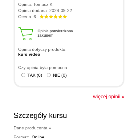
pewno będą na mojej liście na topie. Bardzo dobrze
Opinia: Tomasz K.
dobrane przykłady. Mało tam rzeczy typowo IT,ale
Opinia dodana: 2024-09-22
nie o to tu chodzi - raczej podstawy z przykładami
Ocena: 6
zastosowania w IT - dla mnie idealnie.
Opinia potwierdzona
zakupem
Opinia dotyczy produktu:
kurs video
Czy opinia była pomocna:
TAK
(
0
)
NIE
(
0
)
więcej opinii »
Szczegóły kursu
Dane producenta »
Format:
Online