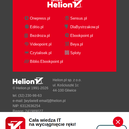
Onepress.pl
Sensus.pl
Editio.pl
DlaBystrzakow.pl
Bezdroza.pl
Ebookpoint.pl
Videopoint.pl
Beya.pl
Czytalisek.pl
Sploty
Biblio.Ebookpoint.pl
Helion.pl sp. z o.o.
ul. Kościuszki 1c
© Helion.pl 1991-2026
44-100 Gliwice
tel. (32) 230-98-63
e-mail:
[wyświetl email]@helion.pl
NIP: 6312636254
Regon: 241989027
Kurs video
129,00 zł