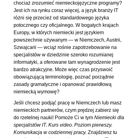
chociaż zrozumieć niemieckojęzyczne programy?
Jest ich na rynku coraz więcej, a język branży IT
4. Czasownik
02:22:05
różni się przecież od standardowego języka
4.1. Wstęp
00:00:37
potocznego czy oficjalnego. W bogatych krajach
4.2. Czas teraźniejszy Präsens
00:15:41
Europy, w których niemiecki jest językiem
powszechnie używanym — w Niemczech, Austrii,
4.3. Czasowniki rozdzielnie i
00:08:30
Szwajcarii — wciąż rośnie zapotrzebowanie na
nierozdzielnie złożone
specjalistów w dziedzinie szeroko rozumianej
4.4. Czasowniki modalne i
00:09:27
informatyki, a oferowane tam wynagrodzenie jest
forma möchte
bardzo atrakcyjne. Może więc czas przyswoić
obowiązującą terminologię, poznać porządnie
4.5. Czasowniki zwrotne
00:06:37
zasady gramatyczne i opanować prawidłową
4.6. Tryb rozkazujący i formy
00:10:59
niemiecką wymowę?
grzecznościowe
Jeśli chcesz podjąć pracę w Niemczech lub masz
4.7. Budowa czasu przeszłego
00:19:58
niemieckich partnerów, czym prędzej zabierz się
Perfekt
do rzetelnej nauki! Pomoże Ci w tym
Niemiecki dla
4.8. Perfekt z czasownikami
00:04:49
specjalistów IT. Kurs video. Poziom pierwszy.
Komunikacja w codziennej pracy.
Znajdziesz tu
modalnymi... i nie tylko