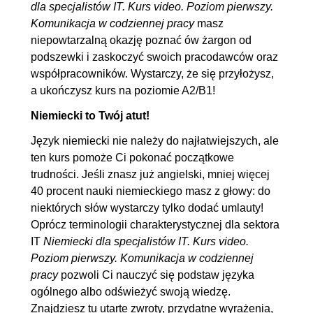
5.10. Deklinacja - Genitiv
00:08:32
dla specjalistów IT. Kurs video. Poziom pierwszy.
Komunikacja w codziennej pracy
masz
5.11. Wstęp do rekcji
00:08:56
niepowtarzalną okazję poznać ów żargon od
rzeczowników
podszewki i zaskoczyć swoich pracodawców oraz
6. Przymiotnik
00:53:22
współpracowników. Wystarczy, że się przyłożysz,
a ukończysz kurs na poziomie A2/B1!
6.1. Przymiotnik w orzeczeniu
00:01:42
Niemiecki to Twój atut!
imiennym
6.2. Stopniowanie
00:03:41
Język niemiecki nie należy do najłatwiejszych, ale
ten kurs pomoże Ci pokonać początkowe
przymiotników - stopień wyższy
trudności. Jeśli znasz już angielski, mniej więcej
6.3. Stopniowanie
00:05:57
40 procent nauki niemieckiego masz z głowy: do
przymiotników - stopień
niektórych słów wystarczy tylko dodać umlauty!
najwyższy
Oprócz terminologii charakterystycznej dla sektora
IT
Niemiecki dla specjalistów IT. Kurs video.
6.4. Odmiana przymiotników po
00:08:26
Poziom pierwszy. Komunikacja w codziennej
rodzajniku określonym
pracy
pozwoli Ci nauczyć się podstaw języka
6.5. Odmiana przymiotników po
00:08:58
ogólnego albo odświeżyć swoją wiedzę.
rodzajniku nieokreślonym
Znajdziesz tu utarte zwroty, przydatne wyrażenia,