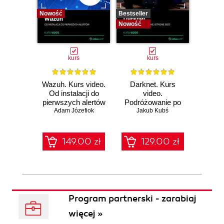
Nowość
Bestseller
Bestselle
Nowość
Nowość
kurs
kurs
Wazuh. Kurs video.
Darknet. Kurs
Metas
Od instalacji do
video.
vid
pierwszych alertów
Podróżowanie po
pene
Adam Józefiok
ciemnej stronie
Jakub Kubś
Ad
ł
sieci
zabe
149.00 zł
129.00 zł
1
Program partnerski - zarabiaj
więcej »