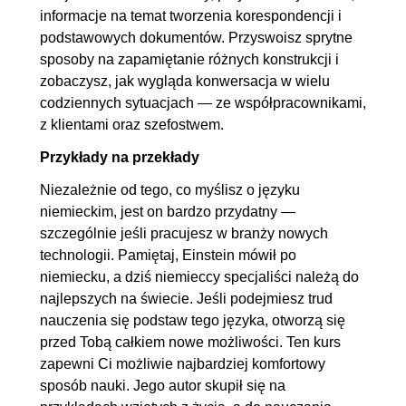
informacje na temat tworzenia korespondencji i
6.6. Odmiana przymiotników po
00:08:44
podstawowych dokumentów. Przyswoisz sprytne
rodzajniku zerowym
sposoby na zapamiętanie różnych konstrukcji i
6.7. Odmiana przymiotników po
00:06:19
zobaczysz, jak wygląda konwersacja w wielu
zaimku dzierżawczym i
codziennych sytuacjach — ze współpracownikami,
z klientami oraz szefostwem.
przeczeniu kein
6.8. Wstęp do rekcji
00:09:35
Przykłady na przekłady
przymiotników
Niezależnie od tego, co myślisz o języku
niemieckim, jest on bardzo przydatny —
7. Zaimek
00:29:17
szczególnie jeśli pracujesz w branży nowych
7.1. Zaimki osobowe
00:08:28
technologii. Pamiętaj, Einstein mówił po
niemiecku, a dziś niemieccy specjaliści należą do
7.2. Zaimek nieokreślony man
00:06:35
najlepszych na świecie. Jeśli podejmiesz trud
7.3. Zaimek nieosobowy es
00:02:36
nauczenia się podstaw tego języka, otworzą się
7.4. Zaimki dzierżawcze
00:07:24
przed Tobą całkiem nowe możliwości. Ten kurs
7.5. Zaimki wskazujące
00:04:14
zapewni Ci możliwie najbardziej komfortowy
sposób nauki. Jego autor skupił się na
8. Przysłówek
00:12:23