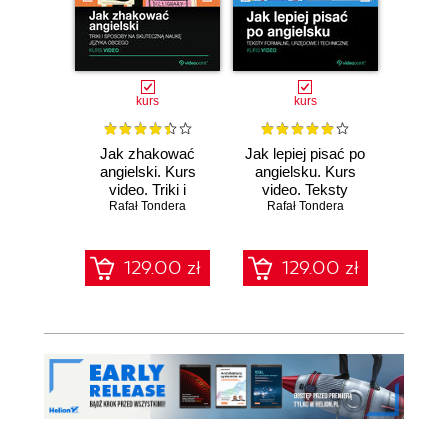
kurs
kurs
Jak zhakować
Jak lepiej pisać po
Niem
angielski. Kurs
angielsku. Kurs
specj
video. Triki i
video. Teksty
Kur
Rafał Tondera
sposoby na
Rafał Tondera
formalne,
Pozi
Rafa
skuteczną naukę
urzędowe i
ś
języka obcego
techniczne
zaaw
Dosk
129.00 zł
129.00 zł
1
kom
komun