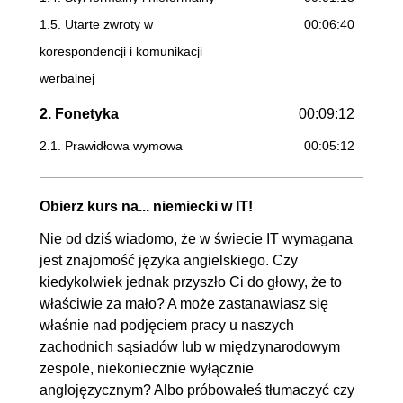
1.5. Utarte zwroty w
00:06:40
korespondencji i komunikacji
werbalnej
2. Fonetyka
00:09:12
2.1. Prawidłowa wymowa
00:05:12
kłopotliwych głosek
2.2. Prawidłowa wymowa
00:02:02
Obierz kurs na... niemiecki w IT!
umlautów
Nie od dziś wiadomo, że w świecie IT wymagana
2.3. Prawidłowa wymowa głoski
00:01:58
jest znajomość języka angielskiego. Czy
schwa
kiedykolwiek jednak przyszło Ci do głowy, że to
właściwie za mało? A może zastanawiasz się
3. Rodzajnik
00:13:47
właśnie nad podjęciem pracy u naszych
zachodnich sąsiadów lub w międzynarodowym
3.1. Rodzajniki nieokreślone
00:04:28
zespole, niekoniecznie wyłącznie
3.2. Rodzajniki określone
00:05:26
anglojęzycznym? Albo próbowałeś tłumaczyć czy
3.3. Rodzajniki zerowe
00:03:53