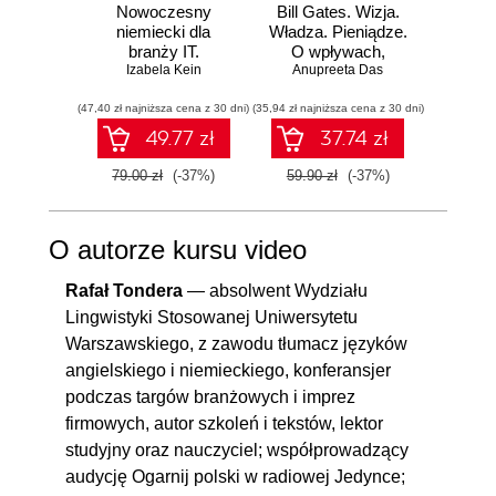
Nowoczesny
Bill Gates. Wizja.
12 
niemiecki dla
Władza. Pieniądze.
branży IT.
O wpływach,
DOSK
Praktyczne
Izabela Kein
biznesie i tym, co
Anupreeta Das
Jak 
Toma
przykłady i
niejawne
sobą,
(47,40 zł najniższa cena z 30 dni)
ćwiczenia
(35,94 zł najniższa cena z 30 dni)
(35,94 zł naj
zes
c
49.77 zł
37.74 zł
hiper
79.00 zł
(-37%)
59.90 zł
(-37%)
59.90
O autorze kursu video
Rafał Tondera
— absolwent Wydziału
Lingwistyki Stosowanej Uniwersytetu
Warszawskiego, z zawodu tłumacz języków
angielskiego i niemieckiego, konferansjer
podczas targów branżowych i imprez
firmowych, autor szkoleń i tekstów, lektor
studyjny oraz nauczyciel; współprowadzący
audycję Ogarnij polski w radiowej Jedynce;