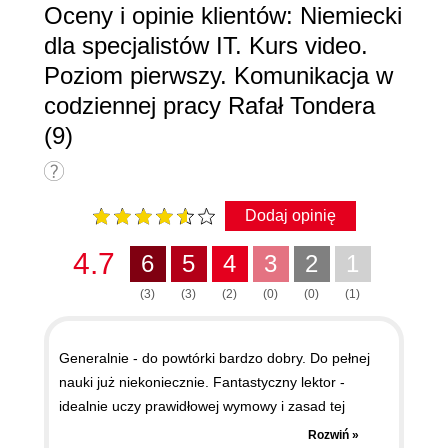
Oceny i opinie klientów: Niemiecki
dla specjalistów IT. Kurs video.
Poziom pierwszy. Komunikacja w
codziennej pracy Rafał Tondera
(9)
Dodaj opinię
4.7
6
5
4
3
2
1
(3)
(3)
(2)
(0)
(0)
(1)
Generalnie - do powtórki bardzo dobry. Do pełnej
nauki już niekoniecznie. Fantastyczny lektor -
idealnie uczy prawidłowej wymowy i zasad tej
wymowy. Jeśli będą kursy z tym lektorem,to na
Rozwiń »