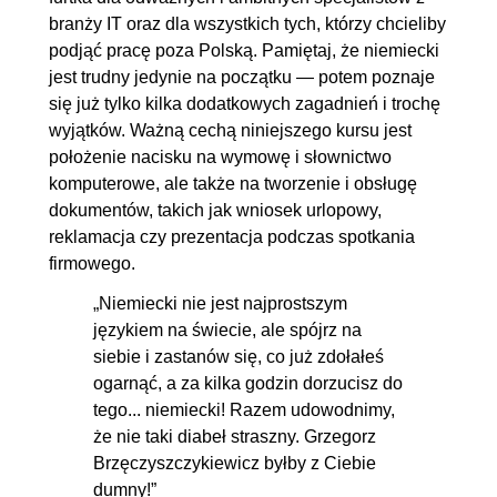
branży IT oraz dla wszystkich tych, którzy chcieliby
Genitivem
podjąć pracę poza Polską. Pamiętaj, że niemiecki
10.5. Przyimki łączące się z
00:08:23
jest trudny jedynie na początku — potem poznaje
Akkusativem lub Dativem
się już tylko kilka dodatkowych zagadnień i trochę
wyjątków. Ważną cechą niniejszego kursu jest
11. Składnia
00:42:50
położenie nacisku na wymowę i słownictwo
11.1. Szyk prosty i przestawny
00:11:20
komputerowe, ale także na tworzenie i obsługę
dokumentów, takich jak wniosek urlopowy,
11.2. Zdania złożone
00:07:44
reklamacja czy prezentacja podczas spotkania
współrzędnie
firmowego.
11.3. Zdania złożone
00:08:19
„Niemiecki nie jest najprostszym
podrzędnie
językiem na świecie, ale spójrz na
11.4. Zdania dopełnieniowe
00:04:31
siebie i zastanów się, co już zdołałeś
11.5. Zdania przydawkowe
00:10:56
ogarnąć, a za kilka godzin dorzucisz do
tego... niemiecki! Razem udowodnimy,
12. Ćwiczenia leksykalno-
00:37:14
że nie taki diabeł straszny. Grzegorz
gramatyczne
Brzęczyszczykiewicz byłby z Ciebie
dumny!”
12.1. Reklamacja
00:09:34