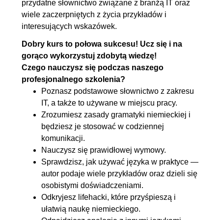
przydatne słownictwo związane z branżą IT oraz
4.9. Czas przeszły prosty
00:21:30
wiele zaczerpniętych z życia przykładów i
Imperfekt
interesujących wskazówek.
4.10. Czas przyszły Futur I
00:03:11
Dobry kurs to połowa sukcesu! Ucz się i na
4.11. Przeczenia nein i nicht
00:05:42
gorąco wykorzystuj zdobytą wiedzę!
4.12. Bezokolicznik z zu i bez
00:10:06
Czego nauczysz się podczas naszego
profesjonalnego szkolenia?
zu
Poznasz podstawowe słownictwo z zakresu
4.13. Strona bierna w czasie
OGLĄDAJ »
IT, a także to używane w miejscu pracy.
teraźniejszym Präsens
00:05:47
Zrozumiesz zasady gramatyki niemieckiej i
4.14. Strona bierna w czasach
00:07:08
będziesz je stosować w codziennej
komunikacji.
Imperfekt i Perfekt
Nauczysz się prawidłowej wymowy.
4.15. Strona bierna w czasie
00:06:29
Sprawdzisz, jak używać języka w praktyce —
przyszłym Futur I
autor podaje wiele przykładów oraz dzieli się
4.16. Czasowniki modalne w
00:05:34
osobistymi doświadczeniami.
Odkryjesz lifehacki, które przyśpieszą i
stronie biernej
ułatwią naukę niemieckiego.
5. Rzeczownik
01:21:45