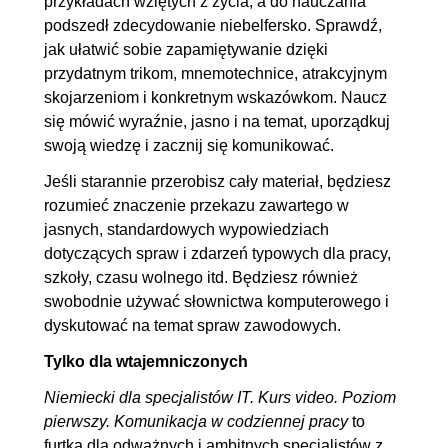
przykładach wziętych z życia, a do nauczania
8.1. Rodzaje przysłówków
00:07:16
podszedł zdecydowanie niebelfersko. Sprawdź,
jak ułatwić sobie zapamiętywanie dzięki
8.2. Stopniowanie przysłówków
00:05:07
przydatnym trikom, mnemotechnice, atrakcyjnym
9. Liczebnik
00:25:55
skojarzeniom i konkretnym wskazówkom. Naucz
się mówić wyraźnie, jasno i na temat, uporządkuj
9.1. Liczebniki główne
00:08:42
swoją wiedzę i zacznij się komunikować.
9.2. Liczebniki porządkowe
00:07:22
Jeśli starannie przerobisz cały materiał, będziesz
9.3. Czas zegarowy
00:04:37
rozumieć znaczenie przekazu zawartego w
9.4. Daty
00:05:14
jasnych, standardowych wypowiedziach
dotyczących spraw i zdarzeń typowych dla pracy,
10. Przyimek
00:25:28
szkoły, czasu wolnego itd. Będziesz również
10.1. Wstęp
00:01:41
swobodnie używać słownictwa komputerowego i
10.2. Przyimki łączące się z
00:06:11
dyskutować na temat spraw zawodowych.
Akkusativem
Tylko dla wtajemniczonych
10.3. Przyimki łączące się z
00:04:10
Niemiecki dla specjalistów IT. Kurs video. Poziom
Dativem
pierwszy. Komunikacja w codziennej pracy
to
10.4. Przyimki łączące się z
00:05:03
furtka dla odważnych i ambitnych specjalistów z