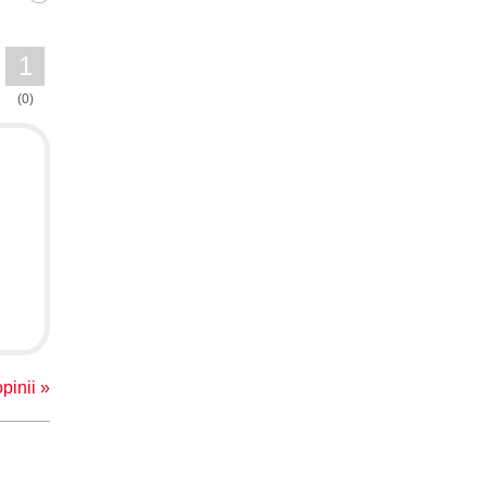
:03:28
:03:29
1
:03:43
(0)
:04:29
:04:11
:02:10
41:20
:03:42
:02:58
:06:50
:06:40
pinii »
:02:39
:03:30
:04:40