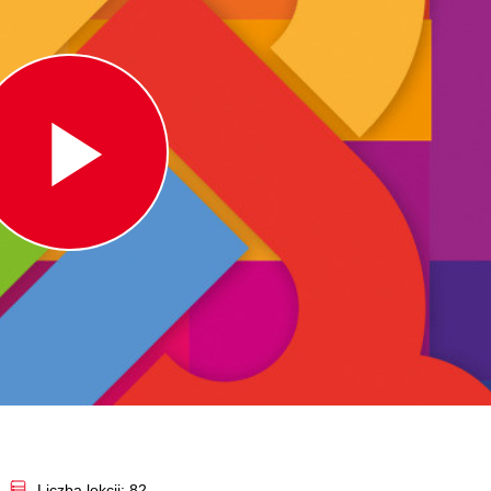
Play
Video
Liczba lekcji: 82