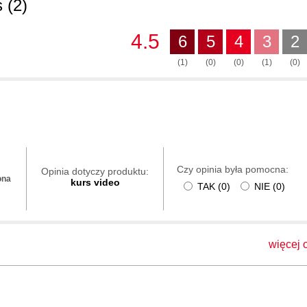
 (2)
00
00
4.5
6
5
4
3
2
00
(1)
(0)
(0)
(1)
(0)
ego menu), część 1.
00
00
00
00:
nie
00
Czy opinia była pomocna:
Opinia dotyczy produktu:
ona
kurs video
00
TAK
(
0
)
NIE
(
0
)
00
łach
00
więcej o
00
00
00