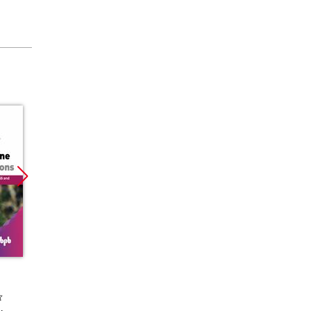
:02:30
17:48
:03:35
:06:30
:04:28
:03:15
33:43
:05:36
:05:44
Promocja
Promocja
Promoc
:02:41
:05:15
:02:06
ebook
ebook
:02:04
:04:09