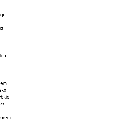
:03:18
:05:11
ji,
:05:38
kt
:03:47
:03:16
:05:03
:03:51
lub
:03:05
:02:54
:05:46
mem
:04:53
sko
bkie i
16:54
ex.
:05:40
torem
:02:50
:05:54