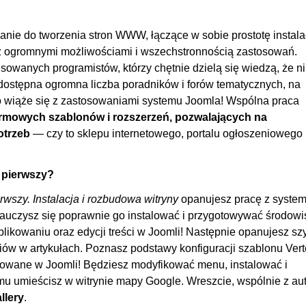
OGLĄDAJ »
00
00
ie do tworzenia stron WWW, łączące w sobie prostotę instalac
00
 z ogromnymi możliwościami i wszechstronnością zastosowań.
sowanych programistów, którzy chętnie dzielą się wiedzą, że ni
00
 dostępna ogromna liczba poradników i forów tematycznych, na
00
o wiąże się z zastosowaniami systemu Joomla! Wspólna praca
00
rmowych szablonów i rozszerzeń, pozwalających na
00
otrzeb
— czy to sklepu internetowego, portalu ogłoszeniowego 
00
00
 pierwszy?
00
rwszy. Instalacja i rozbudowa witryny
opanujesz pracę z syste
00
uczysz się poprawnie go instalować i przygotowywać środowi
blikowaniu oraz edycji treści w Joomli! Następnie opanujesz szy
00:
ów w artykułach. Poznasz podstawy konfiguracji szablonu Vert
 1.
00
rowane w Joomli! Będziesz modyfikować menu, instalować i
mu umieścisz w witrynie mapy Google. Wreszcie, wspólnie z au
 2.
00
llery
.
00