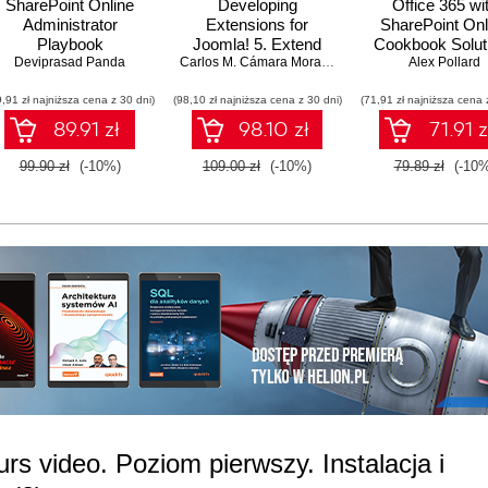
SharePoint Online
Developing
Office 365 wi
00
Administrator
Extensions for
SharePoint Onl
Playbook
Joomla! 5. Extend
Cookbook Solut
00:
Deviprasad Panda
your sites and build
Carlos M. Cámara Mora
,
Brian Teeman
Alex Pollard
rich customizations
00
9,91 zł najniższa cena z 30 dni)
(98,10 zł najniższa cena z 30 dni)
with Joomla! plugins,
(71,91 zł najniższa cena 
modules, and
89.91 zł
98.10 zł
71.91 z
00
components
00
99.90 zł
(-10%)
109.00 zł
(-10%)
79.89 zł
(-10%
00
00
00
00:
00
00
00
podrzędnych
00
urs video. Poziom pierwszy. Instalacja i
00: