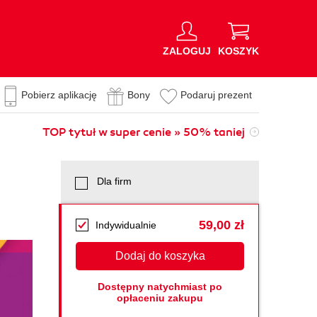
ZALOGUJ
KOSZYK
Pobierz aplikację
Bony
Podaruj prezent
TOP tytuł w super cenie » 50% taniej
Dla firm
59,00 zł
Indywidualnie
Dodaj do koszyka
Dostępny natychmiast po
opłaceniu zakupu