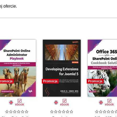
 ofercie.
00
00:
00
00
00
00
00:
dułów
00
00
romocja
Promocja
Promocja
00
00
00
ebook
ebook
ebook
00
00