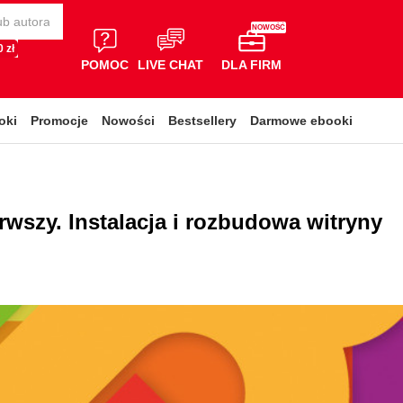
NOWOŚĆ
 zł
POMOC
LIVE CHAT
DLA FIRM
oki
Promocje
Nowości
Bestsellery
Darmowe ebooki
wszy. Instalacja i rozbudowa witryny