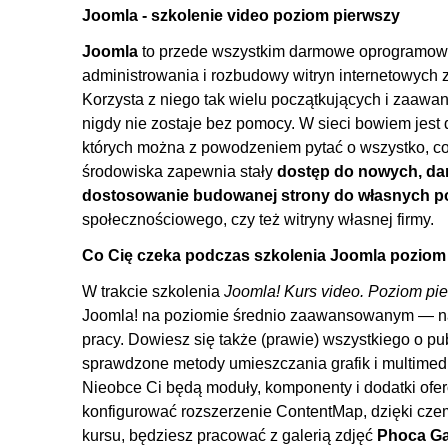
3.1. Tworzymy artykuł
Joomla - szkolenie video poziom pierwszy
3.2. Opcje wyświetlania artykułu
Joomla
to przede wszystkim darmowe oprogramowan
3.3. Artykuły na stronie startowej
administrowania i rozbudowy witryn internetowych
Korzysta z niego tak wielu początkujących i zaawan
3.4. Data publikacji
nigdy nie zostaje bez pomocy. W sieci bowiem jest
3.5. Udostępnianie artykułów
których można z powodzeniem pytać o wszystko, c
3.6. Podstawy edycji
środowiska zapewnia stały
dostęp do nowych, da
3.7. Tworzenie kategorii
dostosowanie budowanej strony do własnych p
społecznościowego, czy też witryny własnej firmy.
3.8. Zarządzanie kategoriami
3.9. Dodawanie artykułu do menu
Co Cię czeka podczas szkolenia Joomla poziom
3.10. Dodawanie kategorii do menu
W trakcie szkolenia
Joomla! Kurs video. Poziom pie
3.11. Wygląd podstron
Joomla! na poziomie średnio zaawansowanym — na
pracy. Dowiesz się także (prawie) wszystkiego o pu
4. Grafika i multimedia w artykułach
sprawdzone metody umieszczania grafik i multimedi
4.1. Ilustracja wprowadzająca do pełnego tekstu, część
Nieobce Ci będą moduły, komponenty i dodatki ofe
konfigurować rozszerzenie ContentMap, dzięki cze
4.2. Ilustracja wprowadzająca do pełnego tekstu, część
kursu, będziesz pracować z galerią zdjęć
Phoca Ga
4.3. Wstawianie obrazka za pomocą edytora JCE