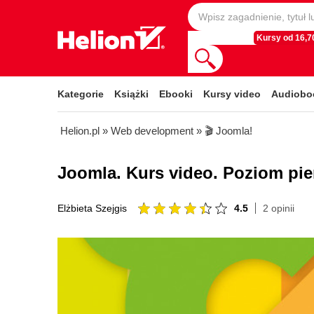
Kursy od 16,70
Kategorie
Książki
Ebooki
Kursy video
Audiobo
Helion.pl
»
Web development
»
🎬 Joomla!
Joomla. Kurs video. Poziom pier
4.5
2 opinii
Elżbieta Szejgis