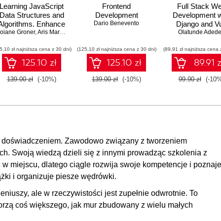
Learning JavaScript
Frontend
Full Stack W
Data Structures and
Development
Development w
00
Algorithms. Enhance
Dario Benevento
Django and V
00
n Putten
sław Federowicz
oiane Groner
your problem-solving
,
Rob Percival
,
Aris Markogiannakis
,
Grzegorz Godlewski
,
Daniel Ostrovsky
,
Michał Handl
,
Daniel Korzeniowski
Olatunde Adede
,
Jan Le
skills in JavaScript
00
5,10 zł najniższa cena z 30 dni)
and TypeScript -
(125,10 zł najniższa cena z 30 dni)
(89,91 zł najniższa cena 
Fourth Edition
00
125.10 zł
125.10 zł
89.91 z
00
139.00 zł
(-10%)
139.00 zł
(-10%)
99.90 zł
(-10%
00
im doświadczeniem. Zawodowo związany z tworzeniem
ch. Swoją wiedzą dzieli się z innymi prowadząc szkolenia z
ć w miejscu, dlatego ciągle rozwija swoje kompetencje i poznaj
żki i organizuje piesze wędrówki.
eniuszy, ale w rzeczywistości jest zupełnie odwrotnie. To
worzą coś większego, jak mur zbudowany z wielu małych