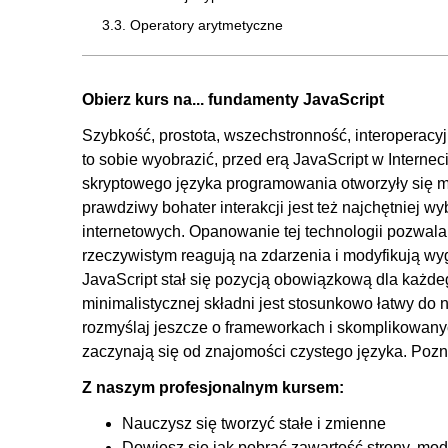
3.3. Operatory arytmetyczne
3.4. Operatory przypisania
3.5. Operatory porównania
Obierz kurs na... fundamenty JavaScript
3.6. Operatory logiczne i operatory typu
Szybkość, prostota, wszechstronność, interoperacyjno
3.7. Dodawanie typów danych
to sobie wyobrazić, przed erą JavaScript w Intern
4. Instrukcje warunkowe i pętle
skryptowego języka programowania otworzyły się mo
prawdziwy bohater interakcji jest też najchętniej w
4.1. Instrukcje warunkowe - wprowadzenie
internetowych. Opanowanie tej technologii pozwala n
4.2. Instrukcje warunkowe if, if else
rzeczywistym reagują na zdarzenia i modyfikują wy
4.3. Instrukcja switch
JavaScript stał się pozycją obowiązkową dla każd
minimalistycznej składni jest stosunkowo łatwy do n
4.4. Ćwiczenie instrukcji switch
rozmyślaj jeszcze o frameworkach i skomplikowanych
4.5. Pętla for
zaczynają się od znajomości czystego języka. Pozna
4.6. Pętla while
Z naszym profesjonalnym kursem:
4.7. Pętla for in
Nauczysz się tworzyć stałe i zmienne
4.8. Instrukcje warunkowe - zadanie
Dowiesz się jak pobrać zawartość strony, mo