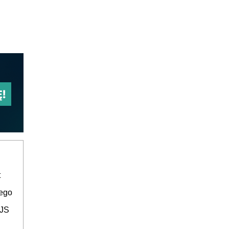
t
nego
 JS