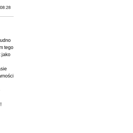
:08:28
:04:32
:05:18
:02:55
trudno
:08:21
em tego
21:22
 jako
:12:09
asie
:08:22
arności
:06:48
e
:14:40
:10:33
!
:08:05
:07:52
:12:53