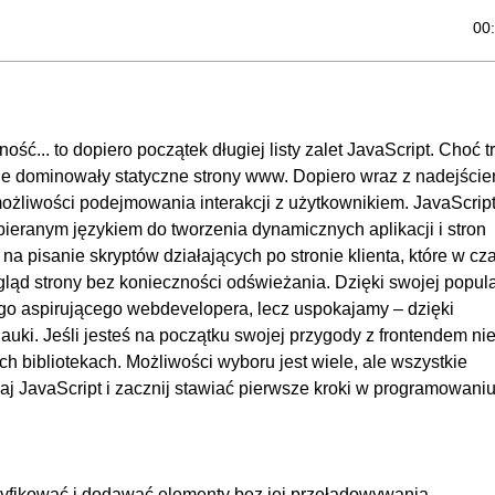
00
00
00
00
ść... to dopiero początek długiej listy zalet JavaScript. Choć 
00
ecie dominowały statyczne strony www. Dopiero wraz z nadejści
01:
żliwości podejmowania interakcji z użytkownikiem. JavaScript
ybieranym językiem do tworzenia dynamicznych aplikacji i stron
00
a pisanie skryptów działających po stronie klienta, które w cz
00
gląd strony bez konieczności odświeżania. Dzięki swojej popul
00
ego aspirującego webdevelopera, lecz uspokajamy – dzięki
auki. Jeśli jesteś na początku swojej przygody z frontendem ni
00
 bibliotekach. Możliwości wyboru jest wiele, ale wszystkie
00
j JavaScript i zacznij stawiać pierwsze kroki w programowaniu
00
00
00
dyfikować i dodawać elementy bez jej przeładowywania