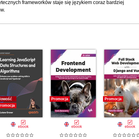
ecznych frameworków staje się językiem coraz bardziej
ów.
00:
00
00
00
00
00:
00
00
00
00
Nowość
Promocja
Promocja
romocja
00
00
ebook
ebook
ebook
00
01: