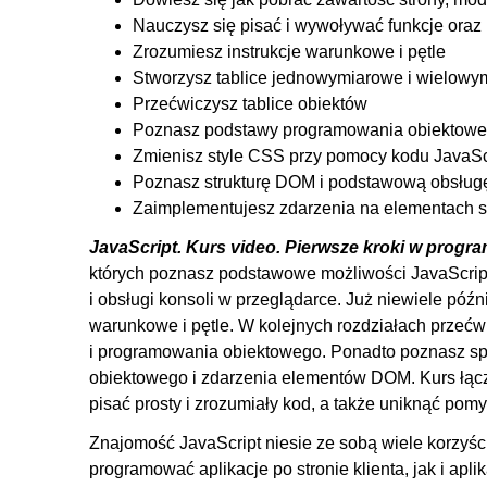
5. Tablice
Nauczysz się pisać i wywoływać funkcje oraz
5.1. Tablice - wprowadzenie
Zrozumiesz instrukcje warunkowe i pętle
Stworzysz tablice jednowymiarowe i wielowy
5.2. Odczyt i zapis tablic
Przećwiczysz tablice obiektów
5.3. Uzupełnianie tablicy w pętli for
Poznasz podstawy programowania obiektow
5.4. Konstruktor tablicy
Zmienisz style CSS przy pomocy kodu JavaSc
5.5. Operacje na tablicach
Poznasz strukturę DOM i podstawową obsług
Zaimplementujesz zdarzenia na elementach st
5.6. Metody iteracji po tablicy
JavaScript. Kurs video. Pierwsze kroki
5.7. Tablice dwuwymiarowe
w progr
których poznasz podstawowe możliwości JavaScript
5.8. Sortowanie
i obsługi konsoli w przeglądarce. Już niewiele póź
6. Funkcje
warunkowe i pętle. W kolejnych rozdziałach przećwic
i programowania obiektowego. Ponadto poznasz s
6.1. Definiowanie funkcji
obiektowego i zdarzenia elementów DOM. Kurs łącz
6.2. Wywołanie funkcji
pisać prosty i zrozumiały kod, a także uniknąć pom
6.3. Funkcje strzałkowe
Znajomość JavaScript niesie ze sobą wiele korzyśc
6.4. Funkcje anonimowe
programować aplikacje po stronie klienta, jak i apl
6.5. Argumenty i parametry funkcji