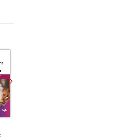
42:49
:05:30
:06:21
:09:51
:21:07
59:23
:08:20
:06:41
:07:18
:08:59
Promocja
Promocja
Promoc
:15:16
:07:06
:05:43
ebook
ebook
00:19