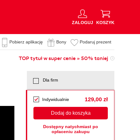
ZALOGUJ
KOSZYK
Pobierz aplikację
Bony
Podaruj prezent
TOP tytuł w super cenie » 50% taniej
Dla firm
129,00 zł
Indywidualnie
Dodaj do koszyka
Dostępny natychmiast po
opłaceniu zakupu