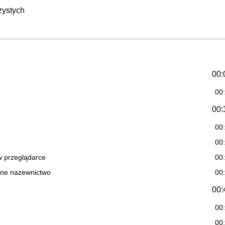
zystych
00:
00
00:
00
00
 w przeglądarce
00
wne nazewnictwo
00
00:
00
00