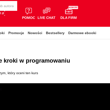
NOWOŚĆ
 zł
POMOC
LIVE CHAT
DLA FIRM
oki
Promocje
Nowości
Bestsellery
Darmowe ebooki
ze kroki w programowaniu
ym, który oceni ten kurs