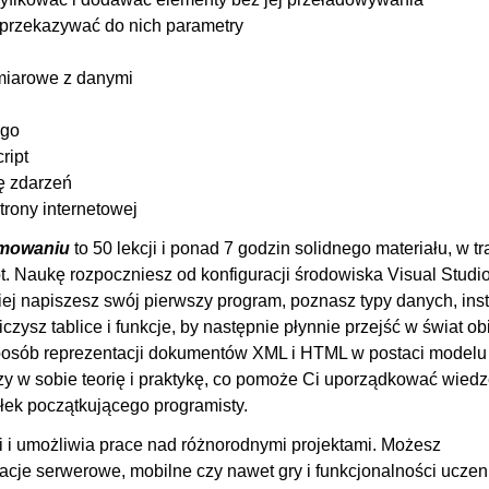
01:
 przekazywać do nich parametry
00
miarowe z danymi
00
00
ego
OGLĄDAJ »
00
ript
ę zdarzeń
00
rony internetowej
00
amowaniu
to 50 lekcji i ponad 7 godzin solidnego materiału, w tr
00
. Naukę rozpoczniesz od konfiguracji środowiska Visual Studi
00
niej napiszesz swój pierwszy program, poznasz typy danych, inst
00:
zysz tablice i funkcje, by następnie płynnie przejść w świat o
posób reprezentacji dokumentów XML i HTML w postaci modelu
00
y w sobie teorię i praktykę, co pomoże Ci uporządkować wiedz
00
yłek początkującego programisty.
OGLĄDAJ »
00
i i umożliwia prace nad różnorodnymi projektami. Możesz
00
ikacje serwerowe, mobilne czy nawet gry i funkcjonalności uczen
00