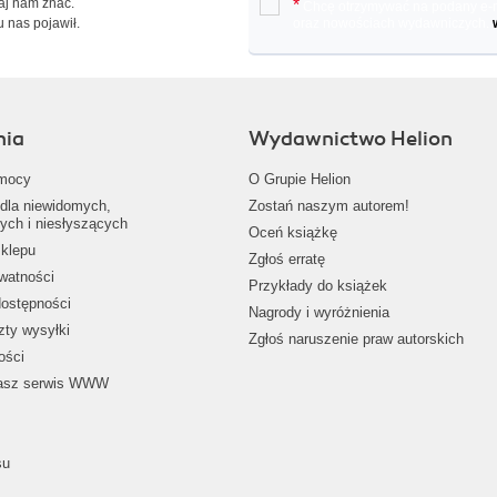
Daj nam znać.
*
Chcę otrzymywać na podany e-ma
u nas pojawił.
oraz nowościach wydawniczych.
nia
Wydawnictwo Helion
mocy
O Grupie Helion
dla niewidomych,
Zostań naszym autorem!
ych i niesłyszących
Oceń książkę
klepu
Zgłoś erratę
ywatności
Przykłady do książek
dostępności
Nagrody i wyróżnienia
zty wysyłki
Zgłoś naruszenie praw autorskich
ości
nasz serwis WWW
su