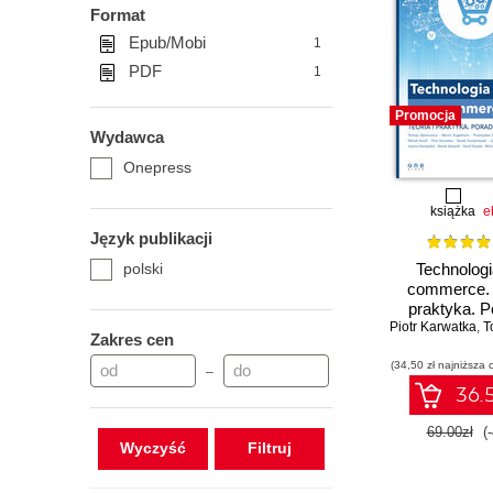
Format
Epub/Mobi
1
PDF
1
Promocja
Wydawca
Onepress
książka
e
Język publikacji
polski
Technologi
commerce. T
praktyka. P
Piotr Karwatka
menedż
,
To
Zakres cen
(34,50 zł najniższa 
–
36.5
69.00zł
(
Wyczyść