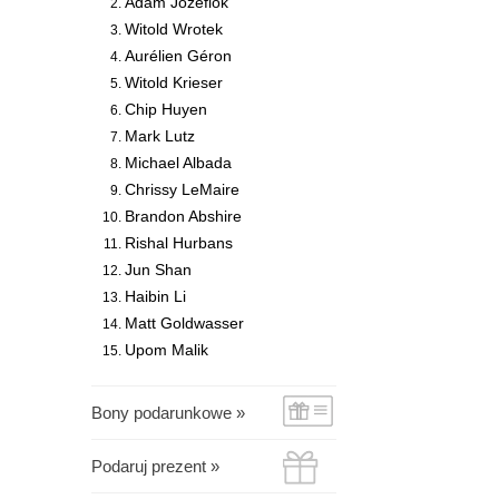
Adam Józefiok
Witold Wrotek
Aurélien Géron
Witold Krieser
Chip Huyen
Mark Lutz
Michael Albada
Chrissy LeMaire
Brandon Abshire
Rishal Hurbans
Jun Shan
Haibin Li
Matt Goldwasser
Upom Malik
Bony podarunkowe »
Podaruj prezent »