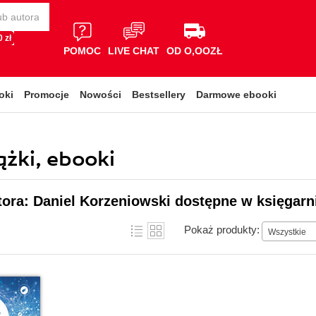
 zł
POMOC
LIVE CHAT
OD O,OOZŁ
oki
Promocje
Nowości
Bestsellery
Darmowe ebooki
ążki, ebooki
tora: Daniel Korzeniowski dostępne w księgarn
Pokaż produkty:
Wszystkie