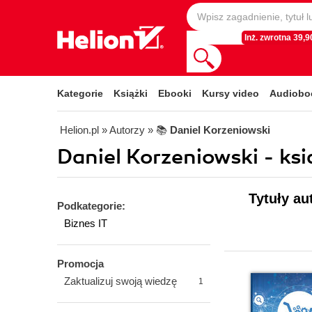
Inż. zwrotna 39,90
Kategorie
Książki
Ebooki
Kursy video
Audiobo
Helion.pl
» Autorzy
» 📚
Daniel Korzeniowski
Daniel Korzeniowski - ksi
Tytuły au
Podkategorie:
Biznes IT
Promocja
Zaktualizuj swoją wiedzę
1