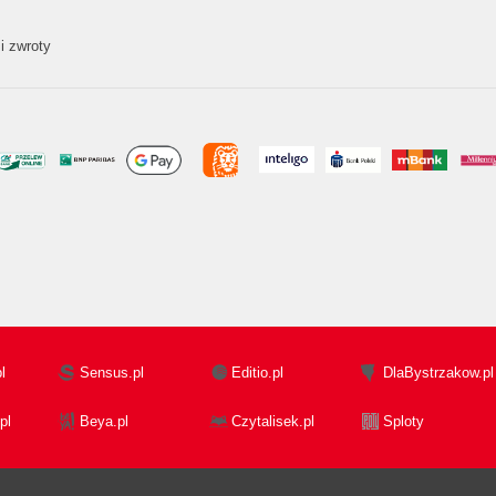
i zwroty
l
Sensus.pl
Editio.pl
DlaBystrzakow.pl
pl
Beya.pl
Czytalisek.pl
Sploty