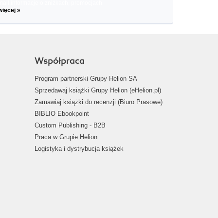
il informacje o zniżkach, promocjach
więcej »
Współpraca
Program partnerski Grupy Helion SA
Sprzedawaj książki Grupy Helion (eHelion.pl)
Zamawiaj książki do recenzji (Biuro Prasowe)
BIBLIO Ebookpoint
Custom Publishing - B2B
Praca w Grupie Helion
Logistyka i dystrybucja książek