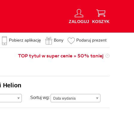
ZALOGUJ
KOSZYK
Pobierz aplikację
Bony
Podaruj prezent
TOP tytuł w super cenie » 50% taniej
i Helion
Data wydania
Sortuj wg:
Data wydania