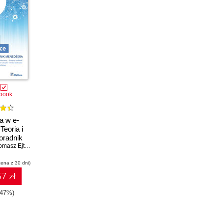
book
a w e-
eoria i
oradnik
era
masz Ejtminowicz
,
Marcin Engelmann
,
Przemysław Federowicz
,
Grzegorz Godlew
cena z 30 dni)
7 zł
-47%)