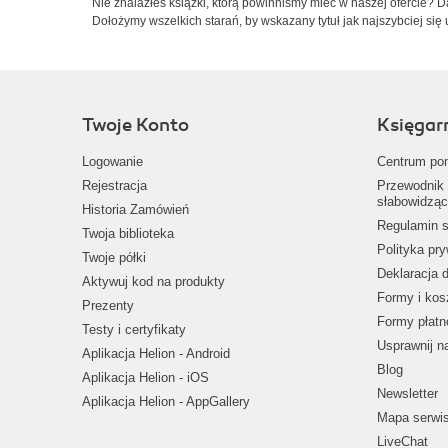
Nie znalazłeś książki, którą powinniśmy mieć w naszej ofercie? 
Dołożymy wszelkich starań, by wskazany tytuł jak najszybciej się 
Twoje Konto
Księgar
Logowanie
Centrum po
Rejestracja
Przewodnik 
słabowidząc
Historia Zamówień
Regulamin s
Twoja biblioteka
Polityka pr
Twoje półki
Deklaracja 
Aktywuj kod na produkty
Formy i kos
Prezenty
Formy płatn
Testy i certyfikaty
Usprawnij 
Aplikacja Helion - Android
Blog
Aplikacja Helion - iOS
Newsletter
Aplikacja Helion - AppGallery
Mapa serwi
LiveChat