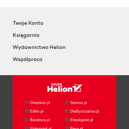
Twoje Konto
Księgarnia
Wydawnictwo Helion
Współpraca
Onepress.pl
Sensus.pl
Editio.pl
DlaBystrzakow.pl
Bezdroza.pl
Ebookpoint.pl
Videopoint.pl
Beya.pl