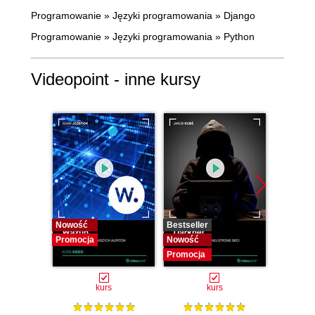
Programowanie
»
Języki programowania
»
Django
Programowanie
»
Języki programowania
»
Python
Videopoint - inne kursy
Nowość
Bestseller
Bestselle
Promocja
Nowość
Nowość
Promocja
Promocj
kurs
kurs