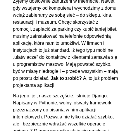
Żyjemy dosłownie zanurzeni w internecie. Nawet
2.5. Przekierowanie cz. 2
00:04:37
gdy wstajemy od komputera i wychodzimy z domu,
2.6. Zwrócenie nagłówka
00:05:13
wciąż zabieramy ze sobą sieć – do sklepu, kina,
restauracji i muzeum. Chcąc skorzystać z
HTML
promocji, zapłacić za parking czy kupić taniej bilet,
3. Szablony cz. 1
00:34:50
musimy zainstalować na telefonie odpowiednią
aplikację, która nam to umożliwi. W firmach i
3.1. Rejestracja szablonu
OGLĄDAJ »
instytucjach to już standard, iż tego typu mobilne
00:13:35
„ułatwiacze” do kontaktów z klientami zamawia się
3.2. Proste renderowanie
00:02:38
u programistów masowo. Mają powstać szybko,
być w miarę niedrogie i – przede wszystkim – mają
3.3. Interpolacja zmiennych
00:05:04
po prostu działać.
Jak to zrobić?
A, to już problem
3.4. Filtrowanie
00:05:02
projektanta aplikacji.
3.5. Wykorzystanie pętli for
00:05:57
Na jego, jej, nasze szczęście, istnieje Django.
3.6. Instrukcja warunkowa
00:02:34
Napisany w Pythonie, wolny, otwarty framework
4. Szablony cz. 2
00:16:51
przeznaczony do pisania w nim aplikacji
internetowych. Pozwala nie tylko działać szybko,
4.1. Widoki częściowe
00:04:44
ale i bezpiecznie wdrażać wszelkie operacje i
4.2. Strona 404
00:05:02
zmiany. Z Django wszystko staje się prostsze i