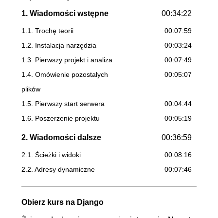
1. Wiadomości wstępne
00:34:22
1.1. Trochę teorii
00:07:59
1.2. Instalacja narzędzia
00:03:24
1.3. Pierwszy projekt i analiza
00:07:49
1.4. Omówienie pozostałych
00:05:07
plików
1.5. Pierwszy start serwera
00:04:44
1.6. Poszerzenie projektu
00:05:19
2. Wiadomości dalsze
00:36:59
2.1. Ścieżki i widoki
00:08:16
2.2. Adresy dynamiczne
00:07:46
2.3. Konwersja adresów
OGLĄDAJ »
00:05:19
Obierz kurs na Django
2.4. Przekierowanie cz. 1
00:05:48