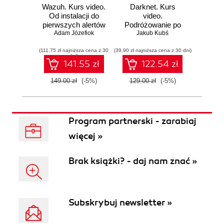
Wazuh. Kurs video.
Darknet. Kurs
Metas
Od instalacji do
video.
vid
pierwszych alertów
Podróżowanie po
pene
Adam Józefiok
ciemnej stronie
Jakub Kubś
Ad
ł
sieci
zabe
(111,75 zł najniższa cena z 30
(39,90 zł najniższa cena z 30 dni)
(96,75 zł naj
dni)
141.55 zł
122.54 zł
149.00 zł
(-5%)
129.00 zł
(-5%)
129.0
Program partnerski - zarabiaj
więcej »
Brak książki? - daj nam znać »
Subskrybuj newsletter »