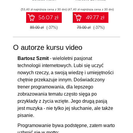
przewodnik po
w 
(53,40 zł najniższa cena z 30 dni)
modelowaniu
(47,40 zł najniższa cena z 30 dni)
(77,40 zł naj
zasto
probabilistycznym.
Wyd
56.07 zł
49.77 zł
Wydanie III
89.00 zł
(-37%)
79.00 zł
(-37%)
129.0
O autorze kursu video
Bartosz Szmit
- wieloletni pasjonat
technologii internetowych. Lubi się uczyć
nowych rzeczy, a swoją wiedzę i umiejętności
chętnie przekazuje innym. Doświadczony
trener programowania, dla lepszego
zobrazowania tematu często sięga po
przykłady z życia wzięte. Jego drugą pasją
jest muzyka - nie tylko jej słuchanie, ale także
pisanie.
Programowanie bywa podstępne, zatem warto
uzbroić się w motto: