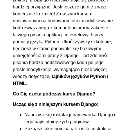
4.3. Dołączenie stylów
00:07:05
bardziej przyjazne. Jeśli jeszcze go nie znasz,
koniecznie to zmień! Z naszym kursem,
nastawionym na budowanie oraz modyfikowanie
kodu związanego z kompetencjami w zakresie
łatwego pisania aplikacji internetowych przy
pomocy języka Python. Ukończywszy szkolenie,
będziesz w stanie pochwalić się bazowymi
umiejętnościami pracy z Django – od zdolności
pisania bardzo podstawowego kodu po jego
proste modyfikacje, wymagające nieco więcej
wiedzy dotyczącej
tajników języków Python i
HTML.
Co Cię czeka podczas kursu Django?
Ucząc się z niniejszym kursem Django:
Nauczysz się instalacji frameworka Django i
jego najistotniejszych pluginów,
Poznasz takie pojęcia jak: pętla, instrukcja