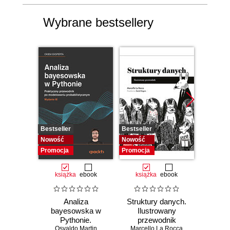
Wybrane bestsellery
Bestseller
Bestseller
Bestselle
Nowość
Nowość
Promocj
Promocja
Promocja
książka
ebook
książka
ebook
ksią
Analiza
Struktury danych.
Pytho
bayesowska w
Ilustrowany
mas
Pythonie.
przewodnik
prz
Osvaldo Martin
Praktyczny
Marcello La Rocca
Najlep
Yuxi 