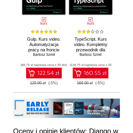
kurs
kurs
Gulp. Kurs video.
TypeScript. Kurs
Webpa
Automatyzacja
video. Kompletny
video
pracy na froncie
przewodnik dla
prze
Bartosz Szmit
developerów
Bartosz Szmit
pocz
Bar
(96,75 zł najniższa cena z 30 dni)
(126,75 zł najniższa cena z 30
(111,75 zł 
dni)
122.54 zł
160.55 zł
129.00 zł
(-5%)
169.00 zł
(-5%)
149.0
Oceny i opinie klientów: Django w