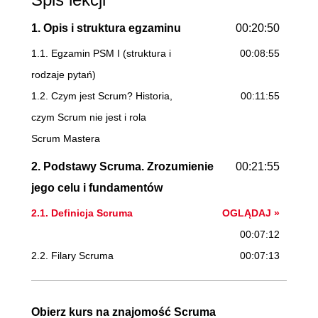
1. Opis i struktura egzaminu
00:20:50
1.1. Egzamin PSM I (struktura i
00:08:55
rodzaje pytań)
1.2. Czym jest Scrum? Historia,
00:11:55
czym Scrum nie jest i rola
Scrum Mastera
2. Podstawy Scruma. Zrozumienie
00:21:55
jego celu i fundamentów
2.1. Definicja Scruma
OGLĄDAJ »
00:07:12
2.2. Filary Scruma
00:07:13
2.3. Wartości
00:07:30
3. Zespół scrumowy
00:46:19
Obierz kurs na znajomość Scruma