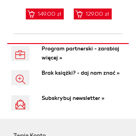
sieci
zabe
149.00 zł
129.00 zł
1
Program partnerski - zarabiaj
więcej »
Brak książki? - daj nam znać »
Subskrybuj newsletter »
Twoje Konto