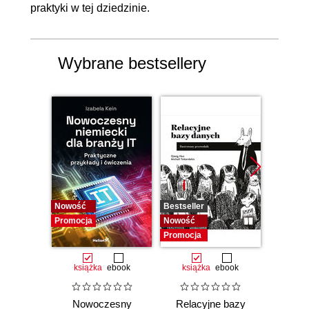
praktyki w tej dziedzinie.
Wybrane bestsellery
Nowość
Bestseller
Nowość
Promocja
Nowość
Promocj
Promocja
książka
ebook
książka
ebook
ksią
Nowoczesny
Relacyjne bazy
Microso