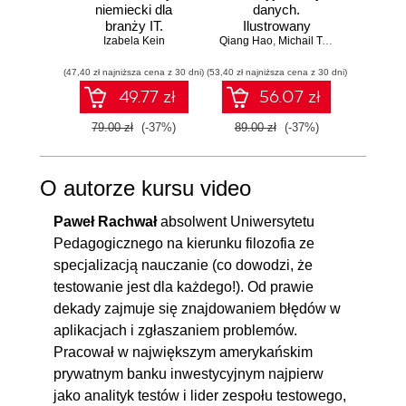
niemiecki dla
danych.
p
branży IT.
Ilustrowany
Kom
Praktyczne
Izabela Kein
Qiang Hao
przewodnik
,
Michail Tsikerdekis
Nikola Ili
proj
przykłady i
now
(47,40 zł najniższa cena z 30 dni)
ćwiczenia
(53,40 zł najniższa cena z 30 dni)
(59,40 zł naj
anali
49.77 zł
56.07 zł
79.00 zł
(-37%)
89.00 zł
(-37%)
99.00
O autorze kursu video
Paweł Rachwał
absolwent Uniwersytetu
Pedagogicznego na kierunku filozofia ze
specjalizacją nauczanie (co dowodzi, że
testowanie jest dla każdego!). Od prawie
dekady zajmuje się znajdowaniem błędów w
aplikacjach i zgłaszaniem problemów.
Pracował w największym amerykańskim
prywatnym banku inwestycyjnym najpierw
jako analityk testów i lider zespołu testowego,