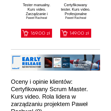
Tester manualny.
Certyfikowany
Teste
Kurs video.
tester. Kurs video.
Kur
Zarządzanie i
Profesjonalne
Te
kompetencje test
Paweł Rachwał
przygotowanie do
Paweł Rachwał
Pawe
ws
managera
egzaminu z
nar
testowania
manualnego
169.00 zł
149.00 zł
1
Oceny i opinie klientów:
Certyfikowany Scrum Master.
Kurs video. Rola lidera w
zarządzaniu projektem Paweł