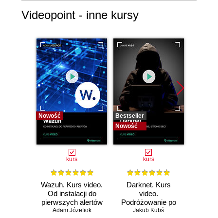
Videopoint - inne kursy
Nowość
Bestseller
Bestselle
Nowość
Nowość
kurs
kurs
Wazuh. Kurs video.
Darknet. Kurs
Metas
Od instalacji do
video.
vid
pierwszych alertów
Podróżowanie po
pene
Adam Józefiok
ciemnej stronie
Jakub Kubś
Ad
ł