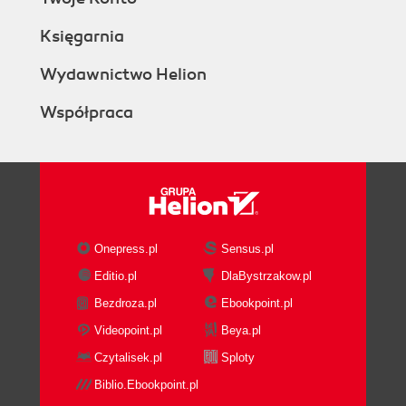
Księgarnia
Wydawnictwo Helion
Współpraca
Onepress.pl
Sensus.pl
Editio.pl
DlaBystrzakow.pl
Bezdroza.pl
Ebookpoint.pl
Videopoint.pl
Beya.pl
Czytalisek.pl
Sploty
Biblio.Ebookpoint.pl