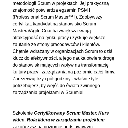
metodologii Scrum w projektach. Jej praktyczną
5.1. Produkty pracy w Scrumie
00:03:01
znajomość potwierdza egzamin PSM I
5.2. Product Backlog
00:09:55
(Professional Scrum Master™ I). Zdobywszy
5.3. Sprint Backlog
00:05:43
certyfikat, kandydat na stanowisko Scrum
Mastera/Agile Coacha zwiększa swoją
5.4. Increment
00:09:42
atrakcyjność na rynku pracy i zyskuje większe
6. Rola Scrum Mastera w praktyce
00:20:54
zaufanie ze strony pracodawców i klientów.
Chętnie wdrażany w organizacjach Scrum to dziś
6.1. Obszary działania Scrum
00:12:47
klucz do efektywności, a jego nauka otwiera drogę
Mastera
do stanowisk mających wpływ na transformację
6.2. Estymowanie
00:08:07
kultury pracy i zarządzania na poziomie całej firmy.
Zarezerwuj trzy i pół godziny - właśnie tyle
7. Scrum w organizacji
00:16:22
potrzebujesz, by wejść do świata zwinnego
7.1. Skalowanie, wdrażanie i
00:16:22
zarządzania projektami w Scrumie!
dostosowanie do zasad
organizacji
Szkolenie
Certyfikowany Scrum Master. Kurs
8. Perspektywy w zawodzie Scrum
00:10:13
video. Rola lidera w zarządzaniu projektem
zakończysz na poziomie podstawowym,