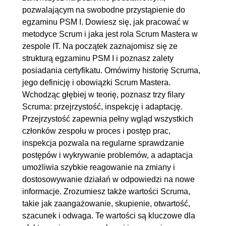
Mastera
pozwalającym na swobodne przystąpienie do
8.1. Jak zacząć karierę Scrum
00:08:02
egzaminu PSM I. Dowiesz się, jak pracować w
Mastera?
metodyce Scrum i jaka jest rola Scrum Mastera w
zespole IT. Na początek zaznajomisz się ze
8.2. Zakończenie kursu
00:02:11
strukturą egzaminu PSM I i poznasz zalety
posiadania certyfikatu. Omówimy historię Scruma,
jego definicję i obowiązki Scrum Mastera.
Wchodząc głębiej w teorię, poznasz trzy filary
Scruma: przejrzystość, inspekcję i adaptację.
Przejrzystość zapewnia pełny wgląd wszystkich
członków zespołu w proces i postęp prac,
inspekcja pozwala na regularne sprawdzanie
postępów i wykrywanie problemów, a adaptacja
umożliwia szybkie reagowanie na zmiany i
dostosowywanie działań w odpowiedzi na nowe
informacje. Zrozumiesz także wartości Scruma,
takie jak zaangażowanie, skupienie, otwartość,
szacunek i odwaga. Te wartości są kluczowe dla