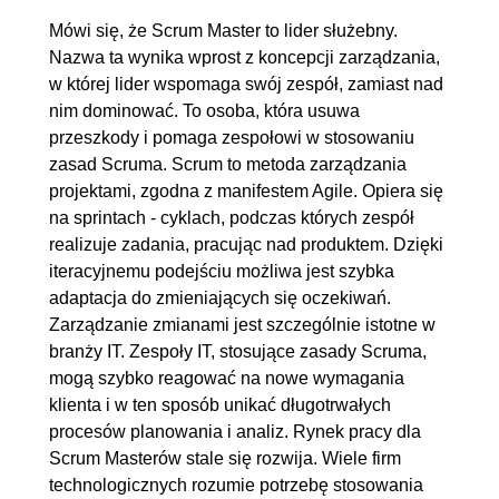
3.1. Definicja zespołu
OGLĄDAJ »
Mówi się, że Scrum Master to lider służebny.
00:05:43
Nazwa ta wynika wprost z koncepcji zarządzania,
w której lider wspomaga swój zespół, zamiast nad
3.2. Kim są Developerzy?
00:15:27
nim dominować. To osoba, która usuwa
3.3. Rola Product Ownera
00:08:42
przeszkody i pomaga zespołowi w stosowaniu
3.4. Kim jest Scrum Master?
00:16:27
zasad Scruma. Scrum to metoda zarządzania
projektami, zgodna z manifestem Agile. Opiera się
4. Wydarzenia w Scrumie
00:42:28
na sprintach - cyklach, podczas których zespół
4.1. Wydarzenia w Scrumie -
00:02:43
realizuje zadania, pracując nad produktem. Dzięki
wprowadzenie
iteracyjnemu podejściu możliwa jest szybka
adaptacja do zmieniających się oczekiwań.
4.2. Sprint
00:13:24
Zarządzanie zmianami jest szczególnie istotne w
4.3. Sprint Planning
00:07:32
branży IT. Zespoły IT, stosujące zasady Scruma,
4.4. Daily Scrum
00:06:17
mogą szybko reagować na nowe wymagania
4.5. Sprint Review
00:04:47
klienta i w ten sposób unikać długotrwałych
procesów planowania i analiz. Rynek pracy dla
4.6. Sprint Retrospective
00:07:45
Scrum Masterów stale się rozwija. Wiele firm
5. Artefakty Scruma
00:28:21
technologicznych rozumie potrzebę stosowania