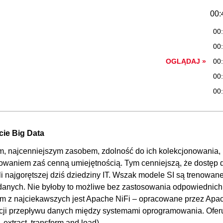
00:
00
00
OGLĄDAJ »
00
00
00
00:
tycznych
OGLĄDAJ »
00
cie Big Data
00
em, najcenniejszym zasobem, zdolność do ich kolekcjonowania,
00
bowaniem zaś cenną umiejętnością. Tym cenniejszą, że dostęp 
00
li najgorętszej dziś dziedziny IT. Wszak modele SI są trenowan
anych. Nie byłoby to możliwe bez zastosowania odpowiednich
01:
ym z najciekawszych jest Apache NiFi – opracowane przez Apa
ów FTP
00
cji przepływu danych między systemami oprogramowania. Ofer
00
extract, transform and load).