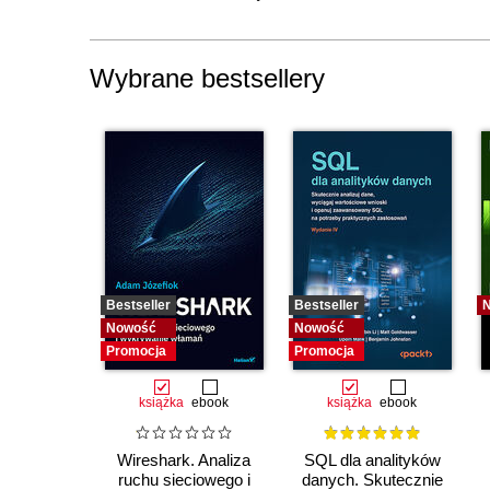
Wybrane bestsellery
Bestseller
Bestseller
Nowość
Nowość
Promocja
Promocja
książka
ebook
książka
ebook
Wireshark. Analiza
SQL dla analityków
ruchu sieciowego i
danych. Skutecznie