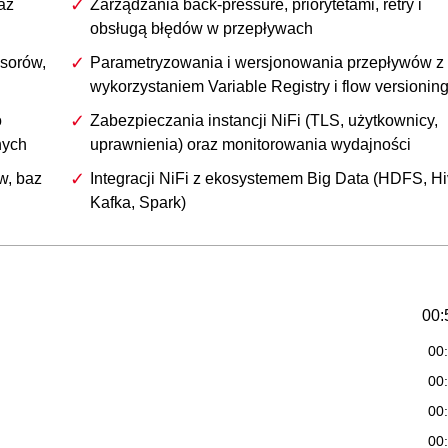
az
Zarządzania back-pressure, priorytetami, retry i
obsługą błędów w przepływach
sorów,
Parametryzowania i wersjonowania przepływów z
wykorzystaniem Variable Registry i flow versionin
o
Zabezpieczania instancji NiFi (TLS, użytkownicy,
nych
uprawnienia) oraz monitorowania wydajności
w, baz
Integracji NiFi z ekosystemem Big Data (HDFS, Hi
Kafka, Spark)
00:
00
00
00
00