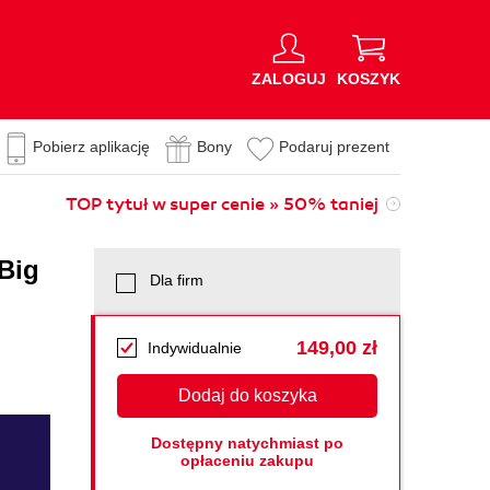
ZALOGUJ
KOSZYK
Pobierz aplikację
Bony
Podaruj prezent
TOP tytuł w super cenie » 50% taniej
 Big
Dla firm
149,00 zł
Indywidualnie
Dodaj do koszyka
Dostępny natychmiast po
opłaceniu zakupu