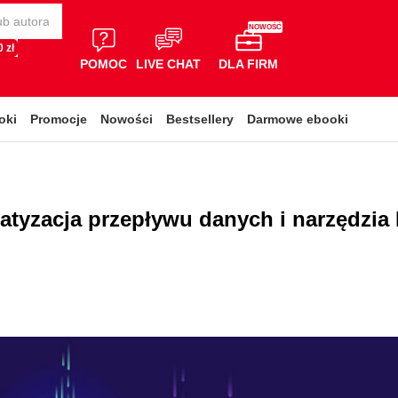
NOWOŚĆ
 zł
POMOC
LIVE CHAT
DLA FIRM
oki
Promocje
Nowości
Bestsellery
Darmowe ebooki
atyzacja przepływu danych i narzędzia