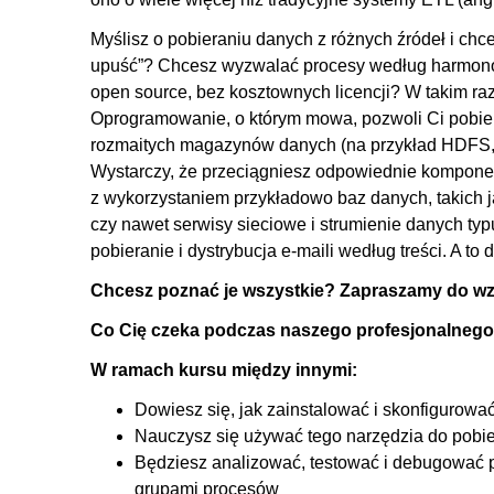
4.3. Procesowanie zależne od wyniku zapytania SQL
Myślisz o pobieraniu danych z różnych źródeł i chce
4.4. Transfer plików (FTP) wysyłanie i pobieranie plikó
upuść”? Chcesz wyzwalać procesy według harmo
open source, bez kosztownych licencji? W takim raz
5. Organizowanie i monitorowanie przepływów
Oprogramowanie, o którym mowa, pozwoli Ci pobie
5.1. Process group, input - output ports
rozmaitych magazynów danych (na przykład HDFS, 
Wystarczy, że przeciągniesz odpowiednie komponen
5.2. Template
z wykorzystaniem przykładowo baz danych, takich
5.3. Variables
czy nawet serwisy sieciowe i strumienie danych typ
5.4. Podstawienie zawartości do atrybutu i atrybutu do
pobieranie i dystrybucja e-maili według treści. A t
5.5. Monitorowanie
Chcesz poznać je wszystkie? Zapraszamy do wzi
6. NiFi Registry
Co Cię czeka podczas naszego profesjonalnego
6.1. Instalacja i konfiguracja
W ramach kursu między innymi:
6.2. Omówienie i wykorzystanie w praktyce
Dowiesz się, jak zainstalować i skonfigurowa
6.3. Podsumowanie
Nauczysz się używać tego narzędzia do pobier
Będziesz analizować, testować i debugować p
grupami procesów