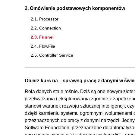
2. Omówienie podstawowych komponentów
2.1. Processor
2.2. Connection
2.3. Funnel
2.4. FlowFile
2.5. Controller Service
3. Utworzenie pierwszego przepływu danych
3.1. Omówienie procesu pobierania danych synop
Obierz kurs na... sprawną pracę z danymi w świe
3.2. Pobieranie danych synoptycznych
Rola danych stale rośnie. Dziś są one nowym złot
3.3. Modyfikacja procesu, zapis do osobnych plików
przetwarzania i eksplorowania zgodnie z zapotrze
3.4. Podsumowanie
stanowi warunek rozwoju sztucznej inteligencji, czy
dzięki karmieniu systemu ogromnymi wolumenami d
4. Tworzenie procesów przepływu danych
przeznaczonych do pracy z danymi narzędzi. Jedn
4.1. Przygotowanie bazy danych Mysql i serwera plik
Software Foundation, przeznaczone do automatyza
4.2. Wczytanie danych z plików .json do bazy danych
ono o wiele więcej niż tradycyjne systemy ETL (ang. 