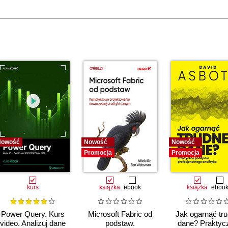
Nowość
Nowość
Nowość
Promocja
Promocja
kurs
książka
ebook
książka
eboo
Power Query. Kurs
Microsoft Fabric od
Jak ogarnąć tr
video. Analizuj dane
podstaw.
dane? Praktyc