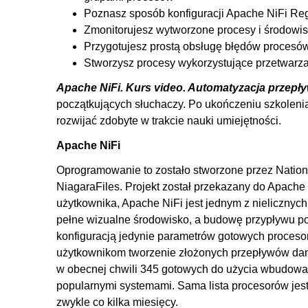
Poznasz sposób konfiguracji Apache NiFi Reg
Zmonitorujesz wytworzone procesy i środowi
Przygotujesz prostą obsługę błędów procesó
Stworzysz procesy wykorzystujące przetwar
Apache NiFi. Kurs video. Automatyzacja przepły
początkujących słuchaczy. Po ukończeniu szkolenia
rozwijać zdobyte w trakcie nauki umiejętności.
Apache NiFi
Oprogramowanie to zostało stworzone przez Nation
NiagaraFiles. Projekt został przekazany do Apache 
użytkownika, Apache NiFi jest jednym z nielicznych
pełne wizualne środowisko, a budowę przypływu poz
konfiguracją jedynie parametrów gotowych procesor
użytkownikom tworzenie złożonych przepływów dan
w obecnej chwili 345 gotowych do użycia wbudowan
popularnymi systemami. Sama lista procesorów je
zwykle co kilka miesięcy.