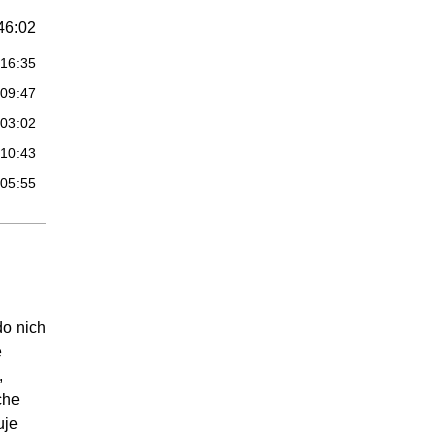
46:02
:16:35
:09:47
:03:02
:10:43
:05:55
44:46
:03:37
:15:55
:16:09
do nich
:09:05
e
,
01:12
che
:07:02
uje
:26:23