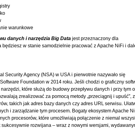
istry
sko
w
zanie warunkowe
wu danych i narzędzia Big Data
jest przeznaczony dla
 będziesz w stanie samodzielnie pracować z Apache NiFi i dal
al Security Agency (NSA) w USA i pierwotnie nazywało się
Software Foundation w 2014 roku. Jeśli chodzi o graficzny soft
 narzędzi, które służą do budowy przepływu danych i przy tym o
walają zrealizować za pomocą metody „przeciągnij i upuść”, z
ów, takich jak adres bazy danych czy adres URL serwisu. Ułatw
ych i zarządzanie tym procesem. Bogaty ekosystem Apache N
ych procesorów, które umożliwiają połączenie z niemal wszys
st sukcesywnie rozwijana – wraz z nowymi wersjami, wydawany