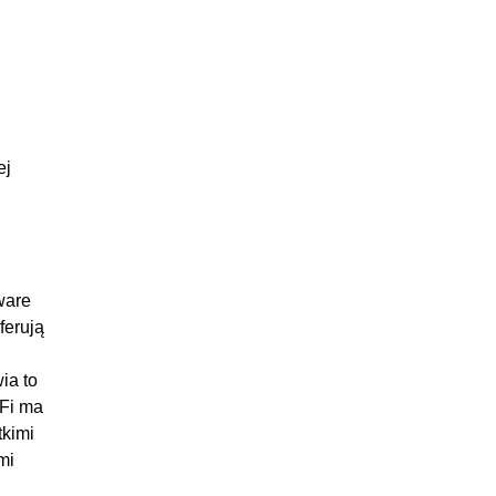
ej
ware
ferują
ia to
iFi ma
tkimi
mi