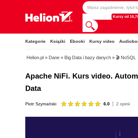
Kursy od 16,70
Kategorie
Książki
Ebooki
Kursy video
Audiobo
Helion.pl
»
Dane
»
Big Data i bazy danych
»
🎬 NoSQL
Apache NiFi. Kurs video. Autom
Data
6.0
2 opinii
Piotr Szymański