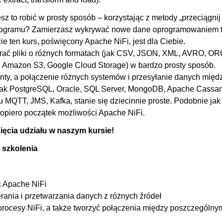
00
sz to robić w prosty sposób – korzystając z metody „przeciągnij 
w
00
nogramu? Zamierzasz wykrywać nowe dane oprogramowaniem 
ie ten kurs, poświęcony Apache NiFi, jest dla Ciebie.
00:
rać pliki o różnych formatach (jak CSV, JSON, XML, AVRO, OR
00
Amazon S3, Google Cloud Storage) w bardzo prosty sposób.
ty, a połączenie różnych systemów i przesyłanie danych międz
00
 jak PostgreSQL, Oracle, SQL Server, MongoDB, Apache Cassa
00
u MQTT, JMS, Kafka, stanie się dziecinnie proste. Podobnie jak
 zawartości
00
o dopiero początek możliwości Apache NiFi.
00
ęcia udziału w naszym kursie!
00:
 szkolenia
00
00
ć Apache NiFi
00
ania i przetwarzania danych z różnych źródeł
rocesy NiFi, a także tworzyć połączenia między poszczególny