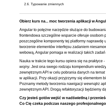
2.6. Typowanie zmiennych
2.7. Dokumentowanie kodu aplikacji
2.8. Routing
Obierz kurs na... moc tworzenia aplikacji w Angu
2.9. Refaktoryzacja kodu
Angular to potężne narzędzie służące do budowania
2.10. Pamięć Cache
frontendowa szczególne wsparcie oferuje osobom p
2.11. Angular Material Spinner
poszczególne komponenty tej platformy naprawdę uła
tworzenie elementów interfejsu zadaniem niesamowi
2.12. Stylowanie aplikacji
webową, Angular pomaga w realizacji takich zadań j
3. Instalacja na serwerze
Nauka w trakcie tego kursu opiera się na praktyce -
3.1. Instalacja na serwerze
wojny
. Jest ona swego rodzaju kompendium wiedzy
zewnętrznym API w celu pobrania danych na temat f
w aplikacji. Przy okazji przyjrzymy się elementom b
Poznamy metody tworzenia nawigacji wewnątrz aplik
zewnętrznym API. Drogą refaktoryzacji będziemy d
Czy jesteś gotów wejść w nadświetlną i przenieść
Co Cię czeka podczas naszego profesjonalnego