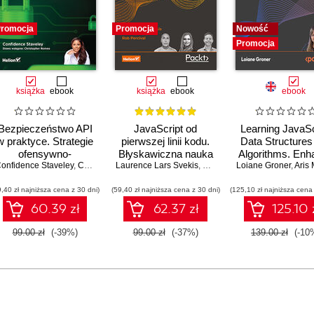
romocja
Promocja
Nowość
Promocja
książka
ebook
książka
ebook
ebook
Bezpieczeństwo API
JavaScript od
Learning JavaSc
w praktyce. Strategie
pierwszej linii kodu.
Data Structures
ofensywno-
Błyskawiczna nauka
Algorithms. Enh
onfidence Staveley
defensywne, testy
,
Christopher Romeo
Laurence Lars Svekis
pisania gier, stron
,
Maaike van Putten
Loiane Groner
your problem-so
,
Rob Perc
,
Aris Markog
penetracyjne i
WWW i aplikacji
skills in JavaSc
9,40 zł najniższa cena z 30 dni)
bezpieczna
(59,40 zł najniższa cena z 30 dni)
internetowych
(125,10 zł najniższa cena 
and TypeScrip
implementacja
Fourth Editio
60.39 zł
62.37 zł
125.10 
interfejsów API
99.00 zł
(-39%)
99.00 zł
(-37%)
139.00 zł
(-10