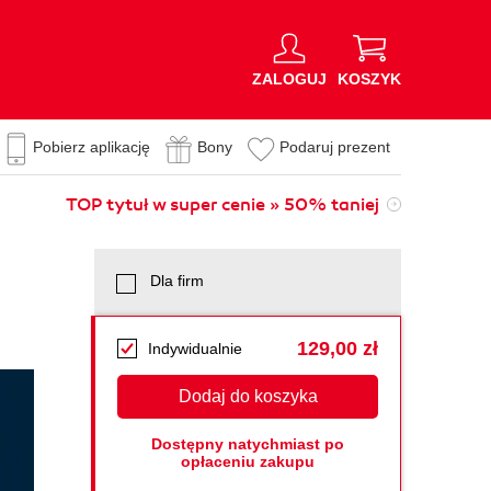
ZALOGUJ
KOSZYK
Pobierz aplikację
Bony
Podaruj prezent
TOP tytuł w super cenie » 50% taniej
Dla firm
129,00 zł
Indywidualnie
Dodaj do koszyka
Dostępny natychmiast po
opłaceniu zakupu