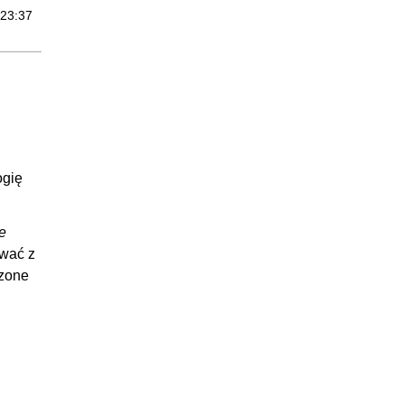
:23:37
:14:55
:28:00
:36:37
:20:31
:14:06
ogię
:29:19
12:24
e
:12:24
ować z
rzone