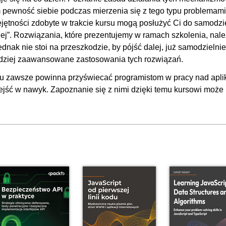
 pewność siebie podczas mierzenia się z tego typu problemami
ejętności zdobyte w trakcie kursu mogą posłużyć Ci do samodz
ej”. Rozwiązania, które prezentujemy w ramach szkolenia, nal
nak nie stoi na przeszkodzie, by pójść dalej, już samodzielnie
ardziej zaawansowane zastosowania tych rozwiązań.
du zawsze powinna przyświecać programistom w pracy nad apli
ść w nawyk. Zapoznanie się z nimi dzięki temu kursowi może