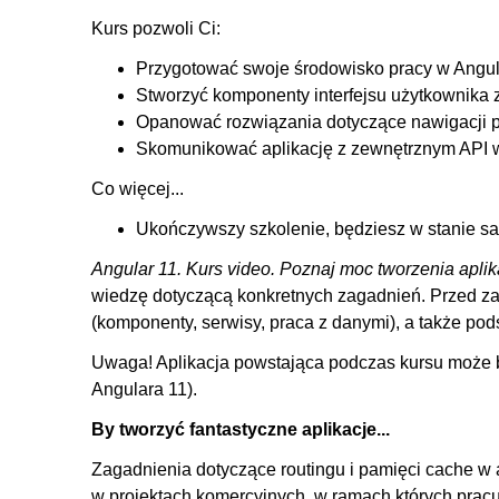
Kurs pozwoli Ci:
Przygotować swoje środowisko pracy w Angul
Stworzyć komponenty interfejsu użytkownika z
Opanować rozwiązania dotyczące nawigacji po 
Skomunikować aplikację z zewnętrznym API w
Co więcej...
Ukończywszy szkolenie, będziesz w stanie sa
Angular 11. Kurs video. Poznaj moc tworzenia aplik
wiedzę dotyczącą konkretnych zagadnień. Przed za
(komponenty, serwisy, praca z danymi), a także po
Uwaga! Aplikacja powstająca podczas kursu może b
Angulara 11).
By tworzyć fantastyczne aplikacje...
Zagadnienia dotyczące routingu i pamięci cache w 
w projektach komercyjnych, w ramach których prac