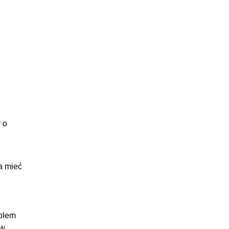
 o
a mieć
oblem
ów