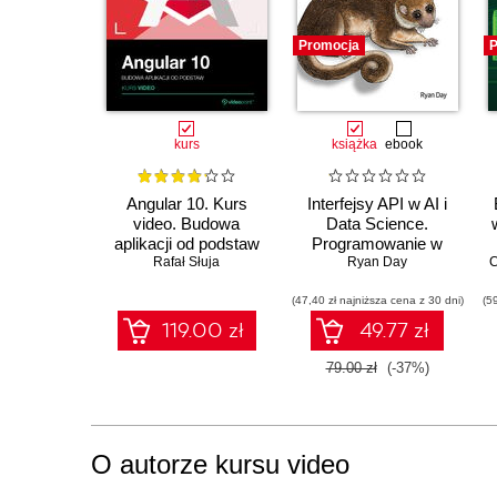
Promocja
P
kurs
książka
ebook
Angular 10. Kurs
Interfejsy API w AI i
video. Budowa
Data Science.
aplikacji od podstaw
Programowanie w
Rafał Słuja
Pythonie z użyciem
Ryan Day
C
FastAPI
(47,40 zł najniższa cena z 30 dni)
(5
119.00 zł
49.77 zł
79.00 zł
(-37%)
O autorze kursu video