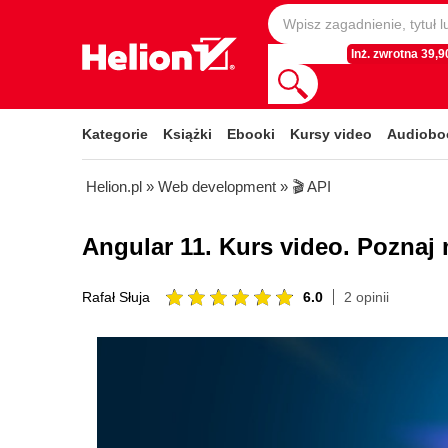
Inż. zwrotna 39,90
Kategorie
Książki
Ebooki
Kursy video
Audiobo
Helion.pl
»
Web development
»
🎬 API
Angular 11. Kurs video. Poznaj 
6.0
2 opinii
Rafał Słuja