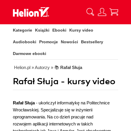
Kategorie
Książki
Ebooki
Kursy video
Audiobooki
Promocje
Nowości
Bestsellery
Darmowe ebooki
Helion.pl
» Autorzy
» 📚
Rafał Słuja
Rafał Słuja - kursy video
Rafał Słuja
- ukończył informatykę na Politechnice
Wrocławskiej. Specjalizuje się w inżynierii
oprogramowania. Na co dzień pracuje nad
rozwojem aplikacji internetowych w takich
technologiach jak Java i Angular. Jest absolwentem