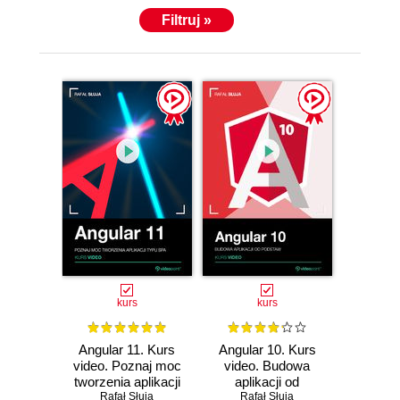
Filtruj »
kurs
kurs
Angular 11. Kurs
Angular 10. Kurs
video. Poznaj moc
video. Budowa
tworzenia aplikacji
aplikacji od
typu SPA
Rafał Słuja
Rafał Słuja
podstaw