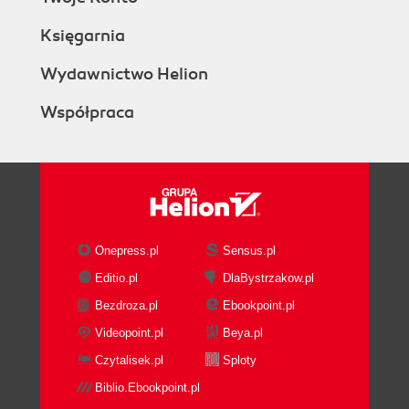
Księgarnia
Wydawnictwo Helion
Współpraca
Onepress.pl
Sensus.pl
Editio.pl
DlaBystrzakow.pl
Bezdroza.pl
Ebookpoint.pl
Videopoint.pl
Beya.pl
Czytalisek.pl
Sploty
Biblio.Ebookpoint.pl