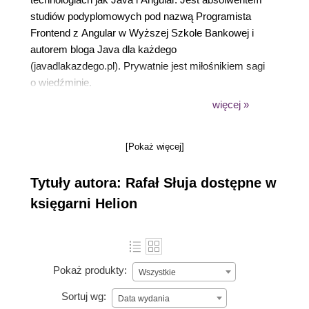
studiów podyplomowych pod nazwą Programista
Frontend z Angular w Wyższej Szkole Bankowej i
autorem bloga Java dla każdego
(javadlakazdego.pl). Prywatnie jest miłośnikiem sagi
o wiedźminie.
więcej »
„Wierzę, że podejście zorientowane na
praktyczne pokazanie technologii
zachęci Cię zarówno do dalszego
[Pokaż więcej]
poznawania samego Angulara, jak i do
zgłębiania tajników wytwarzania
Tytuły autora: Rafał Słuja dostępne w
aplikacji internetowych”.
księgarni Helion
Rafał Słuja
Pokaż produkty:
Wszystkie
Sortuj wg:
Data wydania