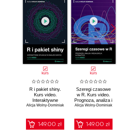
kurs
kurs
R i pakiet shiny.
Szeregi czasowe
Data m
Kurs video.
w R. Kurs video.
video.
Interaktywne
Prognoza, analiza i
danych
aplikacje w analizie
Alicja Wolny-Dominiak
Alicja Wolny-Dominiak
wizualizacja w
Alicja 
danych
praktyce
149.00 zł
149.00 zł
1