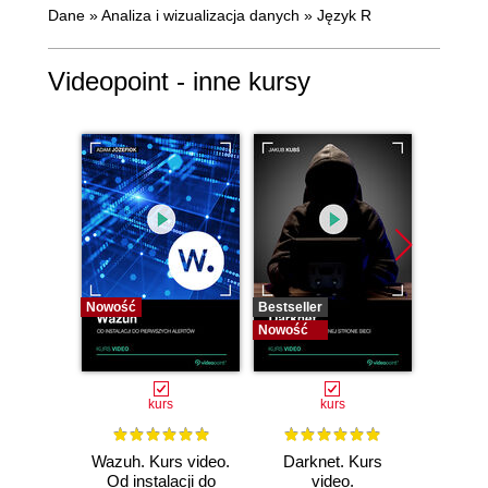
Dane
»
Analiza i wizualizacja danych
»
Język R
Videopoint - inne kursy
Nowość
Bestseller
Bestselle
Nowość
Nowość
kurs
kurs
Wazuh. Kurs video.
Darknet. Kurs
Metas
Od instalacji do
video.
vid