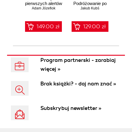
pierwszych alertów
Podróżowanie po
pene
Adam Józefiok
ciemnej stronie
Jakub Kubś
Ad
ł
sieci
zabe
149.00 zł
129.00 zł
1
Program partnerski - zarabiaj
więcej »
Brak książki? - daj nam znać »
Subskrybuj newsletter »