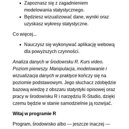
Zapoznasz się z zagadnieniem
6. Aplikacja webowa RShiny
00:17:06
modelowania statystycznego.
Będziesz wizualizować dane, wyniki oraz
6.1. Prezentacja wyników w
00:17:06
uzyskasz wykresy statystyczne.
Rshiny
Co więcej...
Nauczysz się wykonywać aplikację webową
dla powyższych czynności.
Analiza danych w środowisku R. Kurs video.
Poziom pierwszy. Manipulacja, modelowanie i
wizualizacja danych w praktyce
kończy się na
poziomie podstawowym. Jego słuchacz zdobędzie
bazową wiedzę z obszaru statystyki opisowej oraz
pracy w środowisku R i narzędziu R-Studio, dzięki
czemu będzie w stanie samodzielnie ją rozwijać.
Witaj w programie R
Program, środowisko albo — jeszcze inaczej —