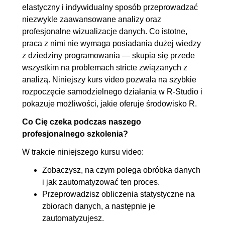
4.2. Wybrane rozkłady
00:07:00
elastyczny i indywidualny sposób przeprowadzać
zmiennej losowej
niezwykle zaawansowane analizy oraz
profesjonalne wizualizacje danych. Co istotne,
4.3. Korelacja i regresja
00:16:14
praca z nimi nie wymaga posiadania dużej wiedzy
4.4. Analiza szeregu
00:06:48
z dziedziny programowania — skupia się przede
czasowego - dekompozycja,
wszystkim na problemach stricte związanych z
średnia ruchoma
analizą. Niniejszy kurs video pozwala na szybkie
rozpoczęcie samodzielnego działania w R-Studio i
4.5. Prognozowanie
00:12:08
pokazuje możliwości, jakie oferuje środowisko R.
5. Podstawowe wykresy
01:16:35
Co Cię czeka podczas naszego
5.1. Wykresy w technice
00:13:56
profesjonalnego szkolenia?
tradycyjnej, formatowanie i
W trakcie niniejszego kursu video:
personalizacja wykresu
Zobaczysz, na czym polega obróbka danych
5.2. Nowoczesne wykresy z
00:20:15
i jak zautomatyzować ten proces.
pakietem ggplot2
Przeprowadzisz obliczenia statystyczne na
zbiorach danych, a następnie je
5.3. Htlmwidgets
00:18:13
zautomatyzujesz.
5.4. Mapy z ggplot
00:24:11