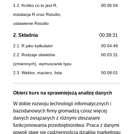
1.2. Krótko co to jest R,
00:06:04
instalacja R oraz Rstudio,
ustawienie Rstudio
2. Składnia
00:38:31
2.1. R jako kalkulator
00:04:48
2.2. Rodzaje obiektów
00:03:31
(zmiennych), wymuszanie typu
2.3. Wektor, macierz, lista
00:08:01
2.4. Faktor
00:03:05
2.5. Ramka danych
00:07:24
Obierz kurs na sprawniejszą analizę danych
data.frame()
W dobie rozwoju technologii informatycznych i
2.6. Działania wektorowe
00:04:05
bazodanowych firmy gromadzą coraz więcej
2.7. If, ifelse
00:03:22
danych związanych z różnymi obszarami
funkcjonowania przedsiębiorstwa. Praca z danymi
2.8. Pętla: for, while
00:04:15
powoli staje się codziennością działów marketingu