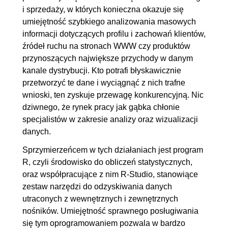
3. Manipulacja danymi
00:42:55
i sprzedaży, w których konieczna okazuje się
umiejętność szybkiego analizowania masowych
3.1. Wczytanie danych - pliki
00:09:08
informacji dotyczących profilu i zachowań klientów,
.txt, .csv. xls, .xlsx,
źródeł ruchu na stronach WWW czy produktów
sprzedaz.csv
przynoszących największe przychody w danym
kanale dystrybucji. Kto potrafi błyskawicznie
3.2. Agregacja danych
00:06:49
przetworzyć te dane i wyciągnąć z nich trafne
3.3. Filtrowanie danych
00:07:26
wnioski, ten zyskuje przewagę konkurencyjną. Nic
3.4. Sortowanie danych
00:02:44
dziwnego, że rynek pracy jak gąbka chłonie
3.5. Łączenie danych
00:03:15
specjalistów w zakresie analizy oraz wizualizacji
danych.
3.6. Pakiet dplyr
00:07:43
3.7. Brakujące obserwacje
00:05:50
Sprzymierzeńcem w tych działaniach jest program
R, czyli środowisko do obliczeń statystycznych,
4. Analiza danych i modelowanie
00:55:45
oraz współpracujące z nim R-Studio, stanowiące
statystyczne
zestaw narzędzi do odzyskiwania danych
utraconych z wewnętrznych i zewnętrznych
4.1. Zmienna losowa i jej
OGLĄDAJ »
nośników. Umiejętność sprawnego posługiwania
rozkład
00:13:35
się tym oprogramowaniem pozwala w bardzo