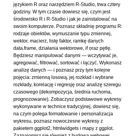
językiem R oraz narzędziem R-Studio, trwa cztery
godziny. W tym czasie dowiesz się, czym jest
środowisko R i R-Studio i jak je zainstalować na
swoim komputerze. Poznasz składnię programu R:
rodzaje obiektów, wymuszanie typu zmiennej,
wektor, macierz, listę faktor, ramkę danych
data.frame, działania wektorowe, if oraz pętlę.
Będziesz manipulować danymi — wczytywać je,
agregować, filtrować, sortować i łączyć. Wykonasz
analizę danych — i poznasz przy tym kolejne
pojęcia: zmienną losową, jej rozkład i wybrane
rozkłady, korelację i regresję oraz analizę szeregu
czasowego (dekompozycja, średnia ruchoma,
prognozowanie). Zobaczysz podstawowe wykresy
wykonywane w technice tradycyjnej, dowiesz się,
na czym polega formatowanie i personalizacja
wykresu, poznasz nowoczesne wykresy z
pakietem ggplot2, htmlwidgets i mapy z ggplot.
Zaznajomisz się również z budową webowej