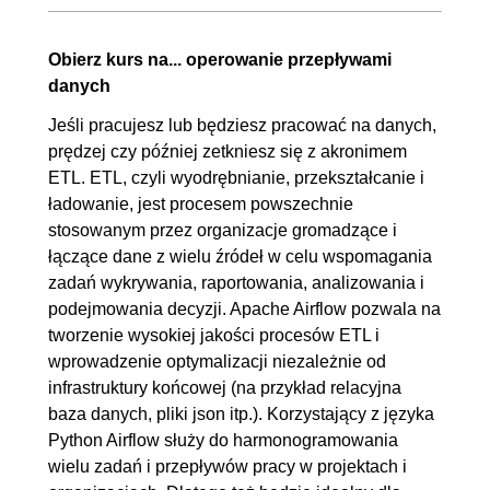
2.4. DAG Scheduler
00:12:03
2.5. SimpleHttpOperator
00:07:33
Obierz kurs na... operowanie przepływami
3. Sensory
00:26:43
danych
3.1. HTTPSensor
00:10:45
Jeśli pracujesz lub będziesz pracować na danych,
prędzej czy później zetkniesz się z akronimem
3.2. FileSensor
00:08:38
ETL. ETL, czyli wyodrębnianie, przekształcanie i
3.3. PythonSensor
00:07:20
ładowanie, jest procesem powszechnie
4. Zmienne i dane
00:50:36
stosowanym przez organizacje gromadzące i
łączące dane z wielu źródeł w celu wspomagania
4.1. Domyślne argumenty
00:05:41
zadań wykrywania, raportowania, analizowania i
DAGa
podejmowania decyzji. Apache Airflow pozwala na
4.2. Variable
00:07:38
tworzenie wysokiej jakości procesów ETL i
wprowadzenie optymalizacji niezależnie od
4.3. XCOMs
00:15:56
infrastruktury końcowej (na przykład relacyjna
4.4. Szablony Jinja
OGLĄDAJ »
baza danych, pliki json itp.). Korzystający z języka
00:09:16
Python Airflow służy do harmonogramowania
4.5. Parametry DAGa (Config)
00:12:05
wielu zadań i przepływów pracy w projektach i