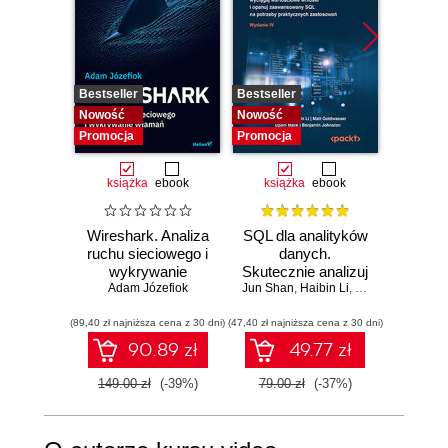
Bestseller
Bestseller
Nowość
Nowość
Nowość
Promocja
Promocja
książka
ebook
książka
ebook
Wireshark. Analiza
SQL dla analityków
Power 
ruchu sieciowego i
danych.
video
wykrywanie
Skutecznie analizuj
d
Adam Józefiok
włamań
Jun Shan
dane, wyciągaj
,
Haibin Li
,
Matt Goldwasser
profe
Ad
wartościowe
(89,40 zł najniższa cena z 30 dni)
(47,40 zł najniższa cena z 30 dni)
wnioski i opanuj
zaawansowany
90.89 zł
49.77 zł
2
SQL na potrzeby
praktycznych
149.00 zł
(-39%)
79.00 zł
(-37%)
zastosowań.
Wydanie IV