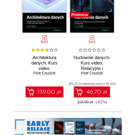
Promocja
Promocj
kurs
kurs
Architektura
Hurtownie danych.
Airflow
danych. Kurs
Kurs video.
Zaaw
video.
Relacyjne i
op
Zarządzanie,
Piotr Chudzik
nierelacyjne
Piotr Chudzik
prze
Pio
przechowywanie i
systemy danych w
d
przetwarzanie
(89,25 zł najniższa cena z 30 dni)
analityce
(126,75 zł 
danych
139.00 zł
46.70 zł
119.00 zł
(-61%)
169.0