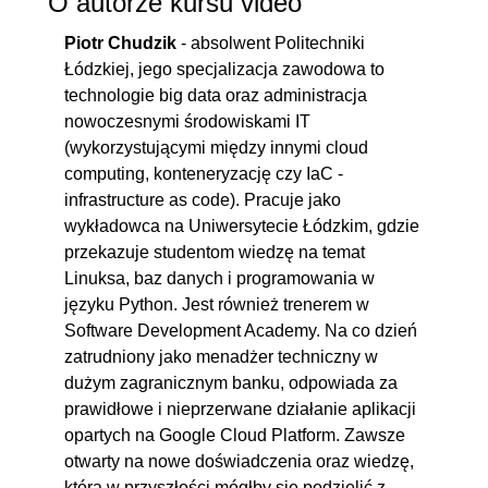
O autorze kursu video
Piotr Chudzik
- absolwent Politechniki
Łódzkiej, jego specjalizacja zawodowa to
technologie big data oraz administracja
nowoczesnymi środowiskami IT
(wykorzystującymi między innymi cloud
computing, konteneryzację czy IaC -
infrastructure as code). Pracuje jako
wykładowca na Uniwersytecie Łódzkim, gdzie
przekazuje studentom wiedzę na temat
Linuksa, baz danych i programowania w
języku Python. Jest również trenerem w
Software Development Academy. Na co dzień
zatrudniony jako menadżer techniczny w
dużym zagranicznym banku, odpowiada za
prawidłowe i nieprzerwane działanie aplikacji
opartych na Google Cloud Platform. Zawsze
otwarty na nowe doświadczenia oraz wiedzę,
którą w przyszłości mógłby się podzielić z