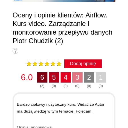
Oceny i opinie klientów: Airflow.
Kurs video. Zarządzanie i
monitorowanie przepływu danych
Piotr Chudzik (2)
Dodaj opinię
6.0
6
5
4
3
2
1
(2)
(0)
(0)
(0)
(0)
(0)
Bardzo ciekawy i użyteczny kurs. Widać że Autor
ma dużą wiedzę w tym temacie. Polecam.
Opinia: anonimowa