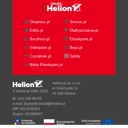
Onepress.pl
Sensus.pl
Editio.pl
DlaBystrzakow.pl
Bezdroza.pl
Ebookpoint.pl
Videopoint.pl
Beya.pl
Czytalisek.pl
Sploty
Biblio.Ebookpoint.pl
Helion.pl sp. z o.o.
ul. Kościuszki 1c
© Helion.pl 1991-2026
44-100 Gliwice
tel. (32) 230-98-63
e-mail:
[wyświetl email]@helion.pl
NIP: 6312636254
Regon: 241989027