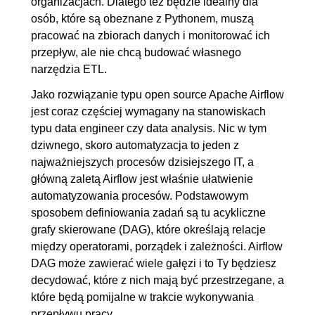
organizacjach. Dlatego też będzie idealny dla
5. Zarządzanie zadaniami
00:22:55
osób, które są obeznane z Pythonem, muszą
pracować na zbiorach danych i monitorować ich
5.1. Grupowanie zadań
00:05:32
przepływ, ale nie chcą budować własnego
5.2. PythonBranchOperator
00:07:10
narzędzia ETL.
5.3. Administracja zadań
00:10:13
Jako rozwiązanie typu open source Apache Airflow
6. Triggery
00:14:57
jest coraz częściej wymagany na stanowiskach
typu data engineer czy data analysis. Nic w tym
6.1. one_success i all_done
00:07:07
dziwnego, skoro automatyzacja to jeden z
6.2. one_failed, all_failed
00:04:47
najważniejszych procesów dzisiejszego IT, a
6.3. none_failed
00:03:03
główną zaletą Airflow jest właśnie ułatwienie
automatyzowania procesów. Podstawowym
7. Praca z bazami danych
00:26:08
sposobem definiowania zadań są tu acykliczne
7.1. Przygotowanie
00:05:31
grafy skierowane (DAG), które określają relacje
między operatorami, porządek i zależności. Airflow
PostgreSQL
DAG może zawierać wiele gałęzi i to Ty będziesz
7.2. Ustawienie połączenia z
00:04:47
decydować, które z nich mają być przestrzegane, a
Apache Airflow
które będą pomijalne w trakcie wykonywania
7.3. Wykonywanie poleceń
00:04:26
przepływu pracy.