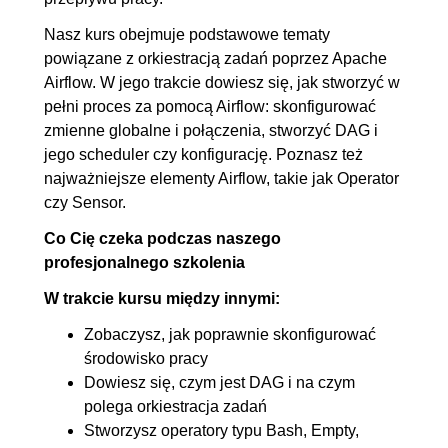
SQL
Nasz kurs obejmuje podstawowe tematy
7.4. Wykonywanie skryptu SQL
00:04:11
powiązane z orkiestracją zadań poprzez Apache
Airflow. W jego trakcie dowiesz się, jak stworzyć w
7.5. Parametry dla poleceń
00:07:13
pełni proces za pomocą Airflow: skonfigurować
SQL
zmienne globalne i połączenia, stworzyć DAG i
8. Środowisko wielozadaniowe +
01:08:24
jego scheduler czy konfigurację. Poznasz też
najważniejsze elementy Airflow, takie jak Operator
projekt
czy Sensor.
8.1. LocalExecutor +
00:10:35
Co Cię czeka podczas naszego
PostgreSQL dla Airflow
profesjonalnego szkolenia
8.2. Omówienie projektu
00:03:15
W trakcie kursu między innymi:
8.3. Przygotowanie daga
00:07:24
Zobaczysz, jak poprawnie skonfigurować
8.4. Procesowanie danych
00:08:37
środowisko pracy
8.5. Zapis do pliku
00:10:40
Dowiesz się, czym jest DAG i na czym
8.6. Zapis do bazy danych cz.
00:10:45
polega orkiestracja zadań
1
Stworzysz operatory typu Bash, Empty,