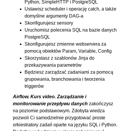
Python, SimpleHTTP i PostgreSQL
8.7. Zapis do bazy danych cz.
00:06:38
Ustawisz scheduler i operację catch, a także
2
domyślne argumenty DAG-a
8.8. Sterowania zadaniami
00:10:30
Skonfigurujesz sensory
Uruchomisz polecenia SQL na bazie danych
PostgreSQL
Skonfigurujesz zmienne webservera za
pomocą obiektów Param, Variable, Config
Skorzystasz z szablonów Jinja do
przekazywania parametrów
Będziesz zarządzać zadaniami za pomocą
grupowania, branchowania i tworzenia
triggerów
Airflow. Kurs video. Zarządzanie i
monitorowanie przepływu danych
zakończysz
na poziomie podstawowym. Zdobyta wiedza
pozwoli Ci samodzielnie przygotować proste
orkiestratory zadań oparte na języku SQL i Python.