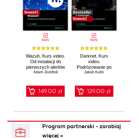
Nowość
Bestseller
Bestselle
Nowość
Nowość
kurs
kurs
Wazuh. Kurs video.
Darknet. Kurs
Metas
Od instalacji do
video.
vid
pierwszych alertów
Podróżowanie po
pene
Adam Józefiok
ciemnej stronie
Jakub Kubś
Ad
ł
sieci
zabe
149.00 zł
129.00 zł
1
Program partnerski - zarabiaj
więcej »