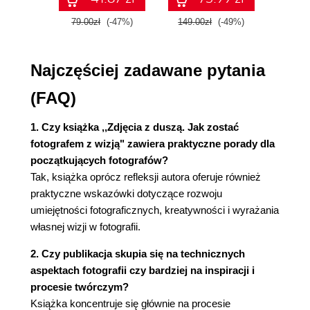
Odrzucenie zasad (213)
79.00zł
(-47%)
149.00zł
(-49%)
59.9
(Zmienne) wyczucie piękna (223)
Dyscyplina (233)
Najczęściej zadawane pytania
O tym, co po aparacie (243)
(FAQ)
Dążenie do mistrzostwa (255)
1. Czy książka ,,Zdjęcia z duszą. Jak zostać
Podsumowanie (267)
fotografem z wizją" zawiera praktyczne porady dla
początkujących fotografów?
Skorowidz (271)
Tak, książka oprócz refleksji autora oferuje również
praktyczne wskazówki dotyczące rozwoju
umiejętności fotograficznych, kreatywności i wyrażania
własnej wizji w fotografii.
2. Czy publikacja skupia się na technicznych
aspektach fotografii czy bardziej na inspiracji i
procesie twórczym?
Książka koncentruje się głównie na procesie