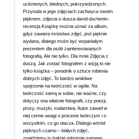
uciśnionych, biednych, pokrzywdzonych.
Przyroda w jego zdjęciach zachwyca swoim
pięknem. zdjecia-z-dusza-david-duchenin-
recenzja Książkę można uznać za album,
gdyż zawiera mnóstwo zdjęć, jest pięknie
wydana, dlatego może być wspaniałym
prezentem dla osób zainteresowanych
fotografią. Ale nie tylko. Dla mnie Zdjęcia z
duszą. Jak zostać fotografem z wizją to nie
tylko książka – poradnik o sztuce robienia
dobrych zdjęć. To bardzo wnikliwe
spojrzenie na twórczość w ogóle. Na
twórczość samą w sobie, nie ważne, czy
dotyczy ona właśnie fotografii, czy poezji,
prozy, muzyki, malarstwa. Autor zawarł w
niej cenne uwagi o procesie twórczym i o
wszystkim, co go otacza. Dlatego wśród
pięknych czarno – białych zdjęć,
znajdziemy tu traktat odnośnie samego