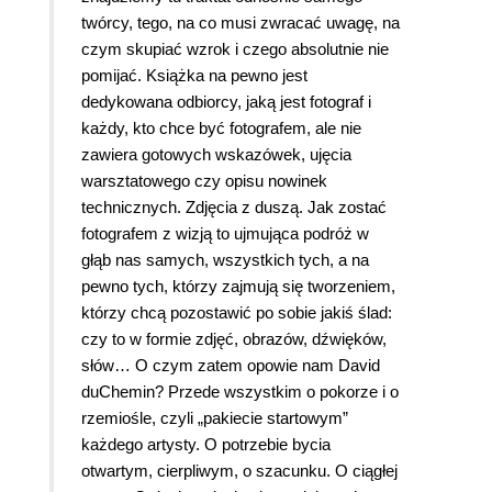
twórcy, tego, na co musi zwracać uwagę, na
czym skupiać wzrok i czego absolutnie nie
pomijać. Książka na pewno jest
dedykowana odbiorcy, jaką jest fotograf i
każdy, kto chce być fotografem, ale nie
zawiera gotowych wskazówek, ujęcia
warsztatowego czy opisu nowinek
technicznych. Zdjęcia z duszą. Jak zostać
fotografem z wizją to ujmująca podróż w
głąb nas samych, wszystkich tych, a na
pewno tych, którzy zajmują się tworzeniem,
którzy chcą pozostawić po sobie jakiś ślad:
czy to w formie zdjęć, obrazów, dźwięków,
słów… O czym zatem opowie nam David
duChemin? Przede wszystkim o pokorze i o
rzemiośle, czyli „pakiecie startowym”
każdego artysty. O potrzebie bycia
otwartym, cierpliwym, o szacunku. O ciągłej