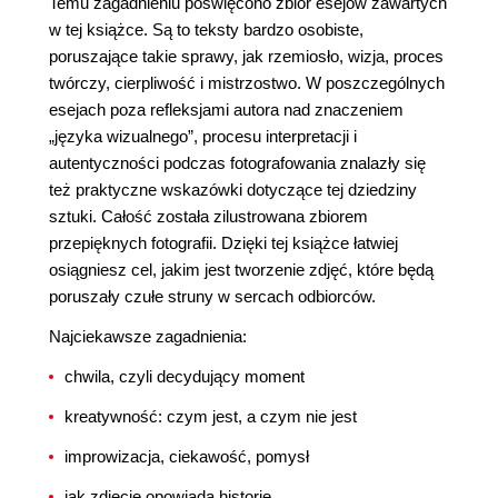
Temu zagadnieniu poświęcono zbiór esejów zawartych
w tej książce. Są to teksty bardzo osobiste,
poruszające takie sprawy, jak rzemiosło, wizja, proces
twórczy, cierpliwość i mistrzostwo. W poszczególnych
esejach poza refleksjami autora nad znaczeniem
„języka wizualnego”, procesu interpretacji i
autentyczności podczas fotografowania znalazły się
też praktyczne wskazówki dotyczące tej dziedziny
sztuki. Całość została zilustrowana zbiorem
przepięknych fotografii. Dzięki tej książce łatwiej
osiągniesz cel, jakim jest tworzenie zdjęć, które będą
poruszały czułe struny w sercach odbiorców.
Najciekawsze zagadnienia:
chwila, czyli decydujący moment
kreatywność: czym jest, a czym nie jest
improwizacja, ciekawość, pomysł
jak zdjęcie opowiada historię