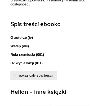
przekazał odpowiednich informacji na temat jego
dostępności.
Spis treści
ebooka
O autorze (iv)
Wstęp (viii)
Rola rzemiosła (001)
Odkrycie wizji (011)
Troska o język (021)
pokaż cały spis treści
Chęć interpretacji (033)
Potrzeba otwartości (045)
Helion - inne książki
Cierpliwość (057)
Uwiecznianie chwili (067)