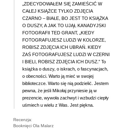
„ZDECYDOWAŁEM SIĘ ZAMIEŚCIĆ W
CAŁEJ KSIĄŻCE TYLKO ZDJĘCIA
CZARNO – BIAŁE, BO JEST TO KSIĄŻKA
O DUSZY, A JAK TO UJĄŁ KANADYJSKI
FOTOGRAFII TED GRANT, „KIEDY
FOTOGRAFUJESZ LUDZI W KOLORZE,
ROBISZ ZDJĘCIA ICH UBRAŃ. KIEDY
ZAŚ FOTOGRAFUJESZ LUDZI W CZERNI
I BIELI, ROBISZ ZDJĘCIA ICH DUSZ.” To
książka o duszy, o iskrach, o fascynacjach,
o obecności. Warto ją mieć w swojej
biblioteczce. Warto się nią podzielić. Jestem
pewna, że jeśli Mikołaj przyniesie ją w
prezencie, wywoła zachwyt i wzbudzi ciepły
uśmiech u wielu z Was. Jest piękna.
Recenzja:
Booknięci Ola Malarz