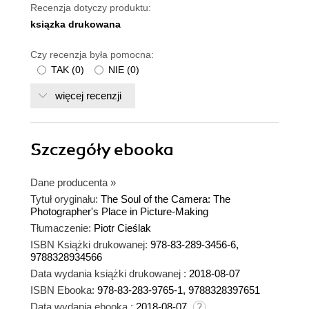
Recenzja dotyczy produktu:
ksiązka drukowana
Czy recenzja była pomocna:
TAK
(
0
)
NIE
(
0
)
więcej recenzji
Szczegóły
ebooka
Dane producenta
»
Tytuł oryginału:
The Soul of the Camera: The
Photographer's Place in Picture-Making
Tłumaczenie:
Piotr Cieślak
ISBN Książki drukowanej:
978-83-289-3456-6,
9788328934566
Data wydania książki drukowanej :
2018-08-07
ISBN Ebooka:
978-83-283-9765-1, 9788328397651
Data wydania ebooka :
2018-08-07