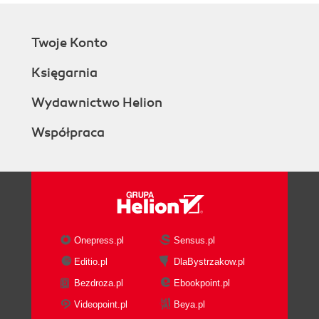
Twoje Konto
Księgarnia
Wydawnictwo Helion
Współpraca
Onepress.pl
Sensus.pl
Editio.pl
DlaBystrzakow.pl
Bezdroza.pl
Ebookpoint.pl
Videopoint.pl
Beya.pl