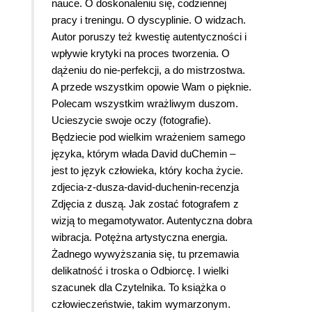
nauce. O doskonaleniu się, codziennej
pracy i treningu. O dyscyplinie. O widzach.
Autor poruszy też kwestię autentyczności i
wpływie krytyki na proces tworzenia. O
dążeniu do nie-perfekcji, a do mistrzostwa.
A przede wszystkim opowie Wam o pięknie.
Polecam wszystkim wrażliwym duszom.
Ucieszycie swoje oczy (fotografie).
Będziecie pod wielkim wrażeniem samego
języka, którym włada David duChemin –
jest to język człowieka, który kocha życie.
zdjecia-z-dusza-david-duchenin-recenzja
Zdjęcia z duszą. Jak zostać fotografem z
wizją to megamotywator. Autentyczna dobra
wibracja. Potężna artystyczna energia.
Żadnego wywyższania się, tu przemawia
delikatność i troska o Odbiorcę. I wielki
szacunek dla Czytelnika. To książka o
człowieczeństwie, takim wymarzonym.