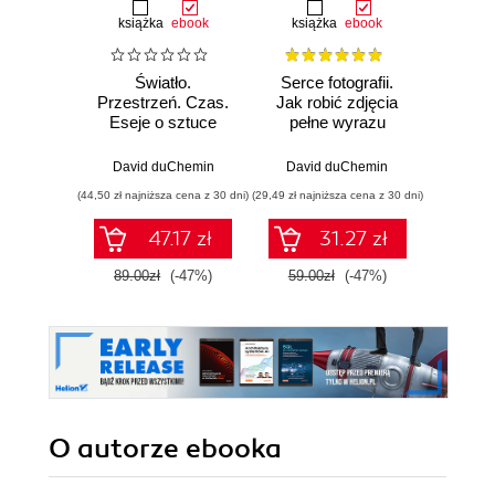
książka
ebook
książka
ebook
ksią
Światło.
Serce fotografii.
S
Przestrzeń. Czas.
Jak robić zdjęcia
fotogr
Eseje o sztuce
pełne wyrazu
pom
fotografii
leps
David duChemin
David duChemin
Davi
(44,50 zł najniższa cena z 30 dni)
(29,49 zł najniższa cena z 30 dni)
(34,50 zł naj
47.17 zł
31.27 zł
89.00zł
(-47%)
59.00zł
(-47%)
69.0
O autorze
ebooka