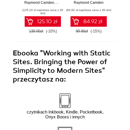
powerful and
Raymond Camden
,
Andy Matthews
Raymond Camden
practical jQuery-
(125,10 zł najniższa cena z 30
(84,92 zł najniższa cena z 30 dni)
(135,15 zł 
based framework
dni)
in order to create
125.10 zł
84.92 zł
mobile-optimized
websites - Third
139.00zł
(-10%)
99.90zł
(-15%)
159.0
Edition
Ebooka
"Working with Static
Sites. Bringing the Power of
Simplicity to Modern Sites"
przeczytasz na:
czytnikach Inkbook, Kindle, Pocketbook,
Onyx Booxs i innych