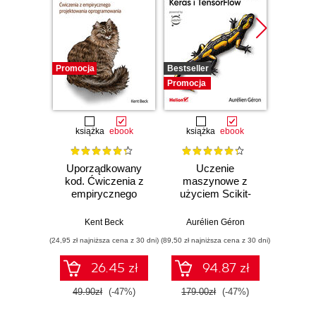
Promocja
Bestseller
Promocj
Promocja
książka
ebook
książka
ebook
ksią
Uporządkowany
Uczenie
Ko
kod. Ćwiczenia z
maszynowe z
Doma
empirycznego
użyciem Scikit-
D
projektowania
Learn, Keras i
Dosto
oprogramowania
TensorFlow.
arc
Kent Beck
Aurélien Géron
Vlad
Wydanie III
aplikacj
(24,95 zł najniższa cena z 30 dni)
(89,50 zł najniższa cena z 30 dni)
(39,50 zł naj
bi
26.45 zł
94.87 zł
49.90zł
(-47%)
179.00zł
(-47%)
79.0