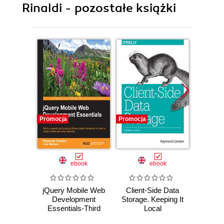
Rinaldi - pozostałe książki
Promocja
Promocja
Promocj
ebook
ebook
jQuery Mobile Web
Client-Side Data
Op
Development
Storage. Keeping It
Con
Essentials-Third
Local
Edition. Build a
Edith H