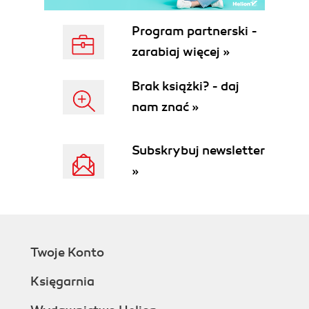
Creating the Site
Installing Hugo
Program partnerski -
Generating the Initial Site Files
zarabiaj więcej »
Configuring the Hugo Site
Adding Content
Brak książki? - daj
Creating the Layout
nam znać »
Going Further
5. Adding Dynamic Elements
Handling Forms
Subskrybuj newsletter
Wufoo Forms
»
Google Docs Forms
Formspree
Adding a Comment Form to Camden
Grounds
Adding Comments
Twoje Konto
Working with Disqus
Adding Comments to The Cat Blog
Księgarnia
Adding Search
Creating a Custom Search Engine