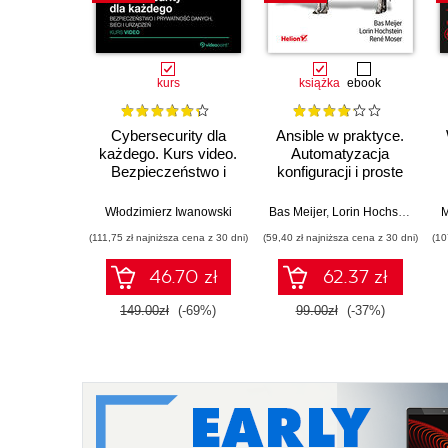
kurs
książka
ebook
Cybersecurity dla
Ansible w praktyce.
każdego. Kurs video.
Automatyzacja
Bezpieczeństwo i
konfiguracji i proste
prywatność danych,
instalowanie
sieci i urządzeń
systemów. Wydanie
Włodzimierz Iwanowski
Bas Meijer
,
Lorin Hochstein
,
Ren
M
III
(111,75 zł najniższa cena z 30 dni)
(59,40 zł najniższa cena z 30 dni)
(10
46.70 zł
62.37 zł
149.00zł
(-69%)
99.00zł
(-37%)