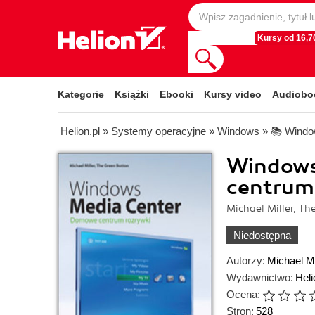
Kursy od 16,70
Kategorie
Książki
Ebooki
Kursy video
Audiobo
Helion.pl
»
Systemy operacyjne
»
Windows
»
📚 Wind
Windows
centrum
Michael Miller, T
Niedostępna
Autorzy:
Michael Mi
Wydawnictwo:
Heli
Ocena:
Stron:
528