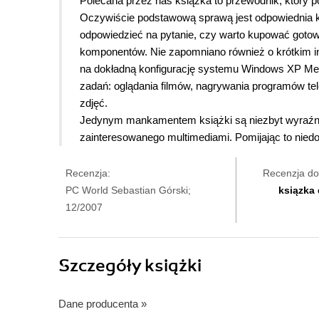
Polecana przez nas książka to przewodnik, który 
Oczywiście podstawową sprawą jest odpowiednia kon
odpowiedzieć na pytanie, czy warto kupować goto
komponentów. Nie zapomniano również o krótkim i
na dokładną konfigurację systemu Windows XP Med
zadań: oglądania filmów, nagrywania programów tel
zdjęć.
Jedynym mankamentem książki są niezbyt wyraźne i
zainteresowanego multimediami. Pomijając to niedoc
Recenzja:
Recenzja do
PC World Sebastian Górski;
ksiązka
12/2007
Szczegóły
książki
Dane producenta
»