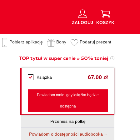
ZALOGUJ
KOSZYK
Pobierz aplikację
Bony
Podaruj prezent
TOP tytuł w super cenie » 50% taniej
67,00 zł
Książka
Powiadom mnie, gdy książka będzie
dostępna
Przenieś na półkę
Powiadom o dostępności audiobooka »