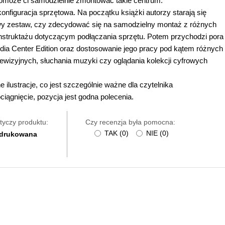
pomoże ci samodzielnie zmontować takie centrum.
figuracja sprzętowa. Na początku książki autorzy starają się
wy zestaw, czy zdecydować się na samodzielny montaż z różnych
nstruktażu dotyczącym podłączania sprzętu. Potem przychodzi pora
ia Center Edition oraz dostosowanie jego pracy pod kątem różnych
ewizyjnych, słuchania muzyki czy oglądania kolekcji cyfrowych
lustracje, co jest szczególnie ważne dla czytelnika
iągnięcie, pozycja jest godna polecenia.
tyczy produktu:
Czy recenzja była pomocna:
TAK
(
0
)
NIE
(
0
)
 drukowana