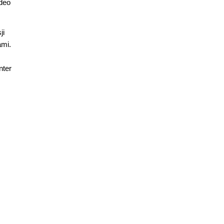
ideo
ji
ami.
nter