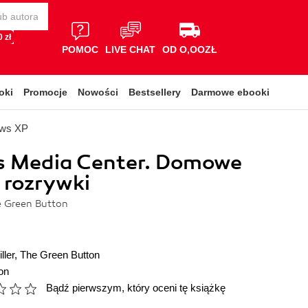
 zł
POMOC
LIVE CHAT
OD O,OOZŁ
oki
Promocje
Nowości
Bestsellery
Darmowe ebooki
ows XP
 Media Center. Domowe
 rozrywki
he Green Button
ller
,
The Green Button
on
Bądź pierwszym, który oceni tę książkę