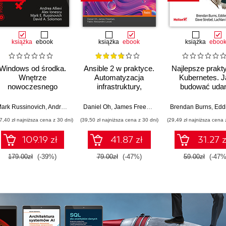
książka
ebook
książka
ebook
książka
eboo
Windows od środka.
Ansible 2 w praktyce.
Najlepsze prakt
Wnętrze
Automatyzacja
Kubernetes. J
nowoczesnego
infrastruktury,
budować uda
systemu,
zarządzanie
aplikacje
wirtualizacja,
konfiguracją i
é Moser
ark Russinovich
,
Andrea Allievi
Daniel Oh
,
Alex Ionescu
,
James Freeman
,
David Solomon
,
Fabio Alessandro Locat
Brendan Burns
,
Eddie Vil
systemy plików,
wdrażanie aplikacji
7,40 zł najniższa cena z 30 dni)
(39,50 zł najniższa cena z 30 dni)
(29,49 zł najniższa cena 
rozruch,
bezpieczeństwo i
109.19 zł
41.87 zł
31.27 z
dużo więcej. Wydanie
VII
179.00zł
(-39%)
79.00zł
(-47%)
59.00zł
(-47%