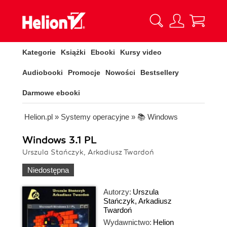
Kategorie
Książki
Ebooki
Kursy video
Audiobooki
Promocje
Nowości
Bestsellery
Darmowe ebooki
Helion.pl
»
Systemy operacyjne
»
📚 Windows
Windows 3.1 PL
Urszula Stańczyk, Arkadiusz Twardoń
Niedostępna
Autorzy:
Urszula
Stańczyk
,
Arkadiusz
Twardoń
Wydawnictwo:
Helion