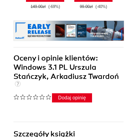
149.00zł
(-69%)
99.00zł
(-40%)
79.0
Oceny i opinie klientów:
Windows 3.1 PL Urszula
Stańczyk, Arkadiusz Twardoń
Dodaj opinię
Szczegóły
książki