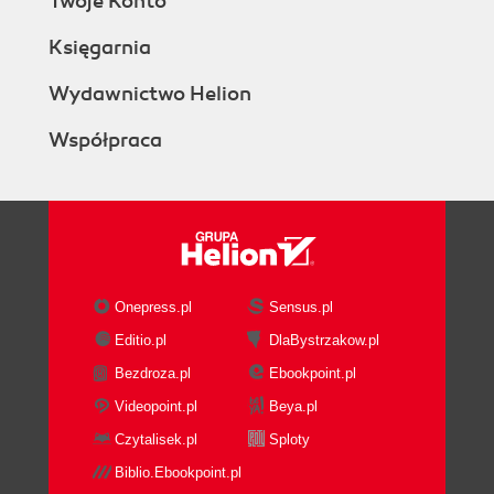
Twoje Konto
Księgarnia
Wydawnictwo Helion
Współpraca
Onepress.pl
Sensus.pl
Editio.pl
DlaBystrzakow.pl
Bezdroza.pl
Ebookpoint.pl
Videopoint.pl
Beya.pl
Czytalisek.pl
Sploty
Biblio.Ebookpoint.pl