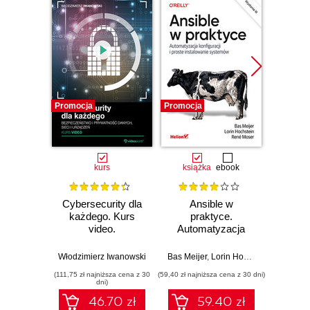
Promocja
Promocja
Promocj
kurs
książka
ebook
ksią
Cybersecurity dla
Ansible w
Ans
każdego. Kurs
praktyce.
pr
video.
Automatyzacja
Auto
Bezpieczeństwo i
konfiguracji i proste
infra
prywatność
instalowanie
zar
Włodzimierz Iwanowski
Bas Meijer
,
Lorin Hochstein
,
René Mo
Daniel O
danych, sieci i
systemów.
konf
(111,75 zł najniższa cena z 30
(59,40 zł najniższa cena z 30 dni)
(39,50 zł naj
urządzeń
Wydanie III
wdrażan
dni)
46.70 zł
59.40 zł