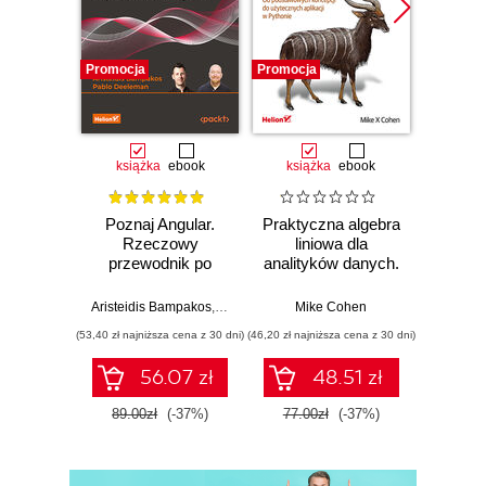
Promocja
Promocja
Promocj
książka
ebook
książka
ebook
ksią
Poznaj Angular.
Praktyczna algebra
Ele
Rzeczowy
liniowa dla
Pro
przewodnik po
analityków danych.
pas
tworzeniu aplikacji
Od podstawowych
webowych z
koncepcji do
Aristeidis Bampakos
,
Pablo Deeleman
Mike Cohen
Wit
użyciem
użytecznych
(53,40 zł najniższa cena z 30 dni)
(46,20 zł najniższa cena z 30 dni)
(29,94 zł naj
frameworku
aplikacji w
Angular 15.
Pythonie
56.07 zł
48.51 zł
Wydanie IV
89.00zł
(-37%)
77.00zł
(-37%)
49.9