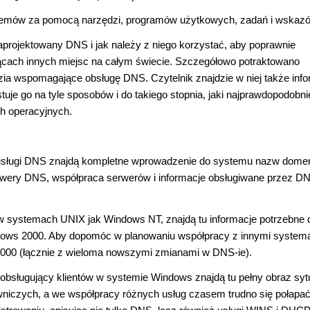
lemów za pomocą narzędzi, programów użytkowych, zadań i wskaz
 zaprojektowany DNS i jak należy z niego korzystać, aby poprawnie
cach innych miejsc na całym świecie. Szczegółowo potraktowano
ia wspomagające obsługę DNS. Czytelnik znajdzie w niej także inf
je go na tyle sposobów i do takiego stopnia, jaki najprawdopodobni
h operacyjnych.
usługi DNS znajdą kompletne wprowadzenie do systemu nazw dome
erwery DNS, współpraca serwerów i informacje obsługiwane przez D
systemach UNIX jak Windows NT, znajdą tu informacje potrzebne 
dows 2000. Aby dopomóc w planowaniu współpracy z innymi system
000 (łącznie z wieloma nowszymi zmianami w DNS-ie).
bsługujący klientów w systemie Windows znajdą tu pełny obraz sytu
niczych, a we współpracy różnych usług czasem trudno się połapać