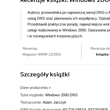
Recenzje
książki
: Windows 200
Autorzy przewodnika po najnowszej wersji DNS-u fi
usług DNS oraz planowaniu ich współpracy. Opisali
Przedstawili praktyczne porady, najważniejsze wsk
usługi realizowanej w Windows 2000. Opisywana p
i w rozwiązaniach korporacyjnych.
Recenzja:
Recenzja do
Magazyn WWW 12/2001
ksiązka
Szczegóły
książki
Dane producenta
»
Tytuł oryginału:
Windows 2000 DNS
Tłumaczenie:
Adam Jarczyk
ISBN Książki drukowanej:
83-719-7487-6, 8371974876