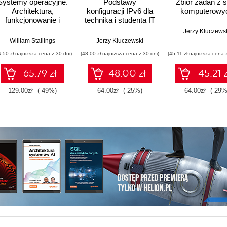
Systemy operacyjne.
Podstawy
Zbiór zadań z s
Architektura,
konfiguracji IPv6 dla
komputerowy
funkcjonowanie i
technika i studenta IT
projektowanie.
z przykładami i
Jerzy Kluczews
Wydanie IX
ćwiczeniami w
,
Alex Ionescu
William Stallings
,
David Solomon
Jerzy Kluczewski
Packet Tracer
4,50 zł najniższa cena z 30 dni)
(48,00 zł najniższa cena z 30 dni)
(45,11 zł najniższa cena 
65.79 zł
48.00 zł
45.21 z
129.00zł
(-49%)
64.00zł
(-25%)
64.00zł
(-29%