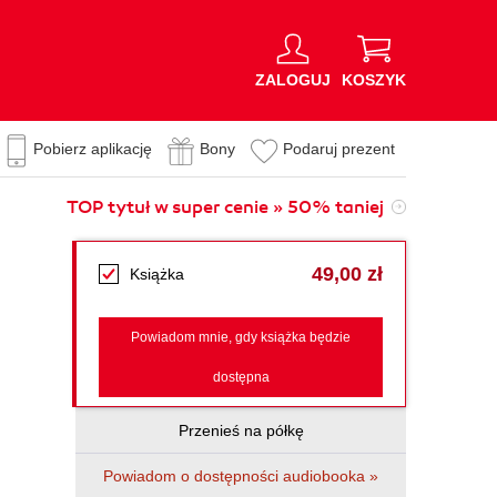
ZALOGUJ
KOSZYK
Pobierz aplikację
Bony
Podaruj prezent
TOP tytuł w super cenie » 50% taniej
49,00 zł
Książka
Powiadom mnie, gdy książka będzie
dostępna
Przenieś na półkę
Powiadom o dostępności audiobooka »