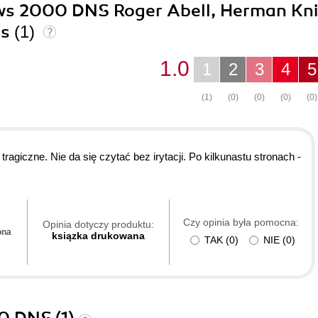
ows 2000 DNS Roger Abell, Herman Kni
ls
(1)
1.0
1
2
3
4
5
(1)
(0)
(0)
(0)
(0)
ragiczne. Nie da się czytać bez irytacji. Po kilkunastu stronach -
Czy opinia była pomocna:
Opinia dotyczy produktu:
ona
ksiązka drukowana
TAK
(
0
)
NIE
(
0
)