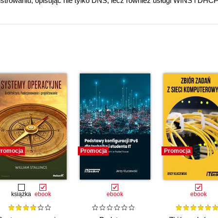
istrowaniu, opisując nie tylko DNS, lecz również usługi WINS i DHC
romocja
Promocja
Promocja
książka
ebook
ebook
ebook