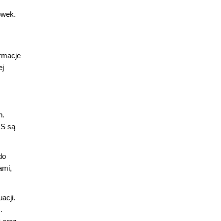
ówek.
ormacje
ej
n.
NS są
do
ami,
acji.
.