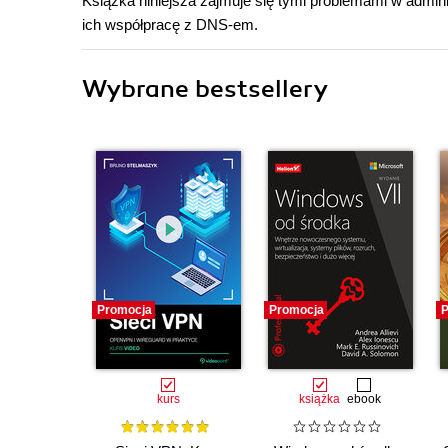
Książka niniejsza zajmuje się tymi problemami w admin
ich współpracę z DNS-em.
Wybrane bestsellery
Promocja
Promocja
P
kurs
książka
ebook