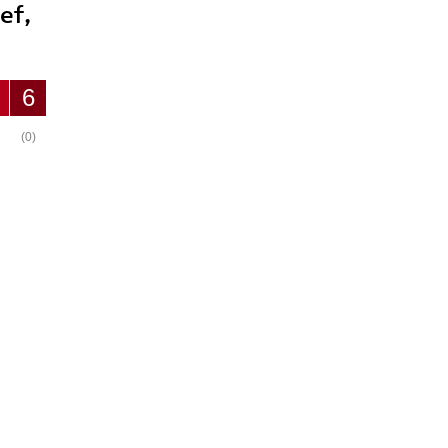
ef,
6
(0)