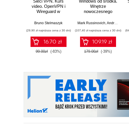
Sieci VPN. Kurs
Windows od środka.
video. OpenVPN i
Wnętrze
Wireguard w
nowoczesnego
praktyce
systemu,
wirtualizacja,
Bruno Stelmaszyk
Mark Russinovich
,
Andrea Allievi
systemy plików,
(29,90 zł najniższa cena z 30 dni)
(107,40 zł najniższa cena z 30 dni)
(6
rozruch,
bezpieczeństwo i
16.70 zł
109.19 zł
dużo więcej. Wydanie
VII
99.00zł
(-83%)
179.00zł
(-39%)