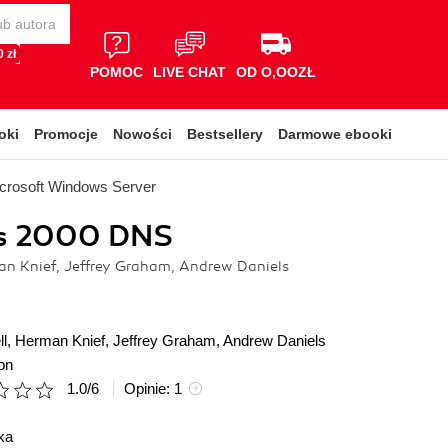
 zł
POMOC
LIVE CHAT
OD O,OOZŁ
oki
Promocje
Nowości
Bestsellery
Darmowe ebooki
crosoft Windows Server
s 2000 DNS
an Knief, Jeffrey Graham, Andrew Daniels
ll
,
Herman Knief
,
Jeffrey Graham
,
Andrew Daniels
on
1.0
/
6
Opinie:
1
ka