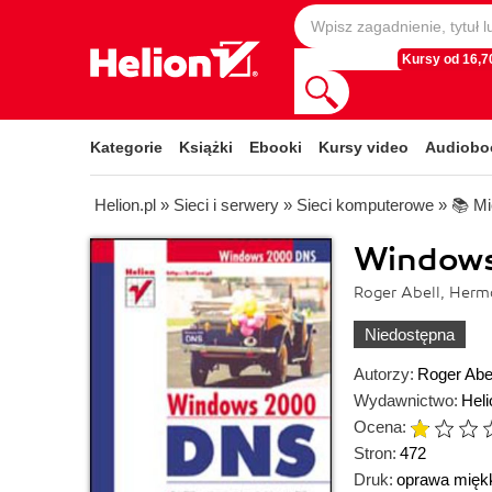
Kursy od 16,70
Kategorie
Książki
Ebooki
Kursy video
Audiobo
Helion.pl
»
Sieci i serwery
»
Sieci komputerowe
»
📚 Mi
Window
Roger Abell, Herm
Niedostępna
Autorzy:
Roger Abe
Wydawnictwo:
Heli
Ocena:
Stron:
472
Druk:
oprawa mięk