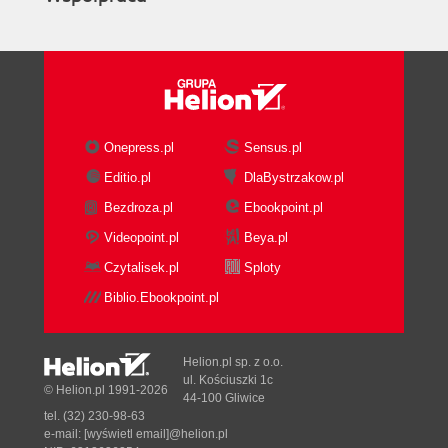
Onepress.pl
Sensus.pl
Editio.pl
DlaBystrzakow.pl
Bezdroza.pl
Ebookpoint.pl
Videopoint.pl
Beya.pl
Czytalisek.pl
Sploty
Biblio.Ebookpoint.pl
Helion.pl sp. z o.o.
ul. Kościuszki 1c
© Helion.pl 1991-2026
44-100 Gliwice
tel. (32) 230-98-63
e-mail:
[wyświetl email]@helion.pl