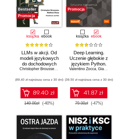
Bestseller
Promocja
Promocja
książka
ebook
książka
ebook
LLMs w akcji. Od
Deep Learning.
modeli językowych
Uczenie głębokie z
do dochodowych
językiem Python.
produktów
Christopher Brousseau
,
Matt Sharp
Valentino Zocca
Sztuczna
,
Gianmario Spacagna
,
D
inteligencja i sieci
(89,40 zł najniższa cena z 30 dni)
(39,50 zł najniższa cena z 30 dni)
neuronowe
89.40 zł
41.87 zł
149.00zł
(-40%)
79.00zł
(-47%)