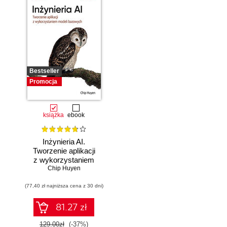
Bestseller
Promocja
książka
ebook
Inżynieria AI.
Tworzenie aplikacji
z wykorzystaniem
modeli bazowych
Chip Huyen
(77,40 zł najniższa cena z 30 dni)
81.27 zł
129.00zł
(-37%)