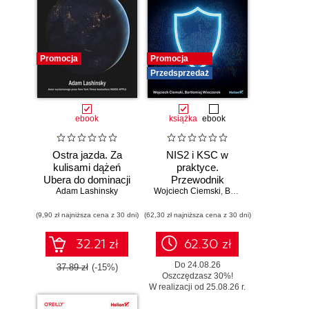
Promocja
Promocja
Przedsprzedaż
ebook
książka
ebook
Ostra jazda. Za
NIS2 i KSC w
kulisami dążeń
praktyce.
Ubera do dominacji
Przewodnik
Adam Lashinsky
na świecie
Wojciech Ciemski
wdrożeniowy dla
,
Bartłomiej Wieczorek
organizacji
(9,90 zł najniższa cena z 30 dni)
(62,30 zł najniższa cena z 30 dni)
32.21 zł
62.30 zł
Do 24.08.26
37.89 zł
(-15%)
Oszczędzasz 30%!
W realizacji od 25.08.26 r.