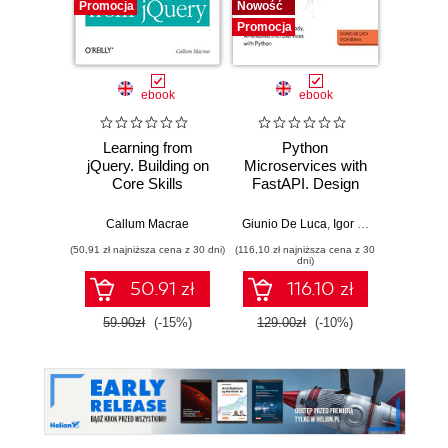
Promocja
Nowość
Nowość
Promocja
Promocj
ebook
ebook
Learning from
Python
Sprin
jQuery. Building on
Microservices with
Angula
Core Skills
FastAPI. Design
fu
production-ready,
devel
AI-enabled
Java
Callum Macrae
Giunio De Luca
,
Igor Benav
Ahmad G
microservices with
Ang
(50,91 zł najniższa cena z 30 dni)
(116,10 zł najniższa cena z 30
(116,10 zł 
Python
Typ
dni)
Seco
50.91 zł
116.10 zł
59.90zł
(-15%)
129.00zł
(-10%)
129.0