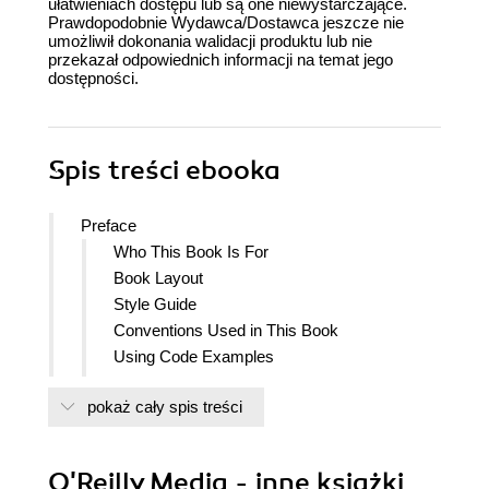
ułatwieniach dostępu lub są one niewystarczające.
Prawdopodobnie Wydawca/Dostawca jeszcze nie
umożliwił dokonania walidacji produktu lub nie
przekazał odpowiednich informacji na temat jego
dostępności.
Spis treści
ebooka
Preface
Who This Book Is For
Book Layout
Style Guide
Conventions Used in This Book
Using Code Examples
OReilly Safari
pokaż cały spis treści
How to Contact Us
Acknowledgments
1. Vue.js: The Basics
O'Reilly Media - inne książki
Why Vue.js?