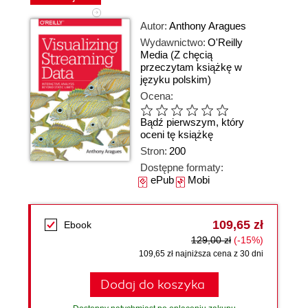
Autor:
Anthony Aragues
Wydawnictwo:
O'Reilly
Media
(Z chęcią
przeczytam książkę w
języku polskim)
Ocena:
Bądź pierwszym, który
oceni tę książkę
Stron:
200
Dostępne formaty:
ePub
Mobi
109,65 zł
Ebook
129,00 zł
(-15%)
109,65 zł najniższa cena z 30 dni
Dodaj do koszyka