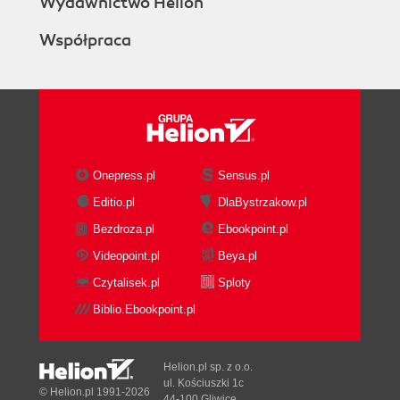
Wydawnictwo Helion
Events
Współpraca
Logs
Records
Dashboards
Visual Elements and Properties
Data Density
Dividing Time
Time to Live
Onepress.pl
Sensus.pl
Context
Editio.pl
DlaBystrzakow.pl
Visual Language
Bezdroza.pl
Ebookpoint.pl
Appropriate Displays
8. Visualization Components
Videopoint.pl
Beya.pl
Records
Czytalisek.pl
Sploty
Statistics
Biblio.Ebookpoint.pl
Visualizations
Streaming Options for Common
Visualizations
Helion.pl sp. z o.o.
Streaming Visualization Techniques
ul. Kościuszki 1c
© Helion.pl 1991-2026
44-100 Gliwice