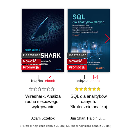
Bestseller
Bestseller
Nowość
Nowość
Nowość
Promocja
Promocja
książka
ebook
książka
ebook
Wireshark. Analiza
SQL dla analityków
Power 
ruchu sieciowego i
danych.
video
wykrywanie
Skutecznie analizuj
d
włamań
dane, wyciągaj
profe
wartościowe
Adam Józefiok
Jun Shan
,
Haibin Li
,
Matt Goldwasser
Ad
wnioski i opanuj
(74,50 zł najniższa cena z 30 dni)
(39,50 zł najniższa cena z 30 dni)
zaawansowany