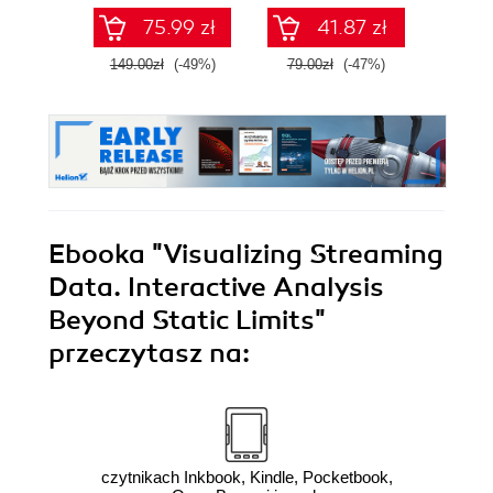
SQL na potrzeby
75.99 zł
41.87 zł
2
praktycznych
zastosowań.
149.00zł
(-49%)
79.00zł
(-47%)
Wydanie IV
Ebooka
"Visualizing Streaming
Data. Interactive Analysis
Beyond Static Limits"
przeczytasz na:
czytnikach Inkbook, Kindle, Pocketbook,