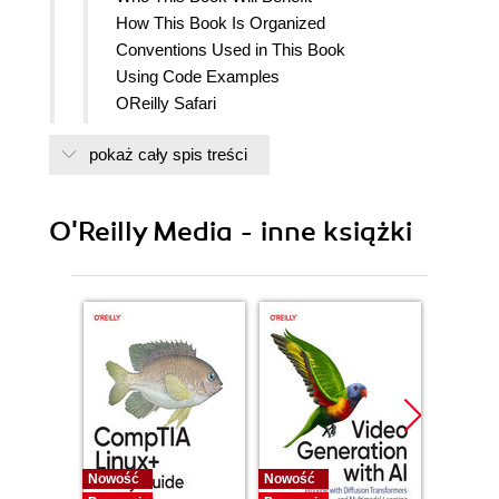
How This Book Is Organized
Conventions Used in This Book
Using Code Examples
OReilly Safari
How to Contact Us
pokaż cały spis treści
Acknowledgments
1. Introduction
Why Visualizations
O'Reilly Media - inne książki
The Standard
Terms
Data Formats
Data Visualization Applications
Assumptions and Setup
2. Goals
Presentation Goals
Pre-batch Analysis
The Analyst Decision Queue
Data Pipeline Visualization
Nowość
Nowość
Nowość