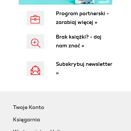
Extracting Value
The JSON Collection Decorator
Program partnerski -
Processing Checklist
zarabiaj więcej »
Streaming Statistics
Types of Statistics
Brak książki? - daj
Record Context Checklist
nam znać »
Scaling Data Streams
Presenting Processing
6. Developing a Client
Subskrybuj newsletter
Native or Browser Development
»
Frameworks and Libraries
A Common Approach
Getting Started with the Sample Client
Application
Client Libraries
Twoje Konto
Code Structure
Alternative Approaches
Księgarnia
7. Presenting Streaming Data
Showing Streaming Data