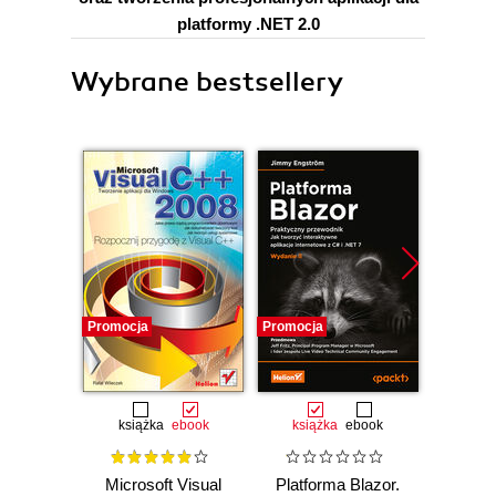
platformy .NET 2.0
Wybrane bestsellery
Promocja
Promocja
Promocj
książka
ebook
książka
ebook
ksią
Microsoft Visual
Platforma Blazor.
Aplika