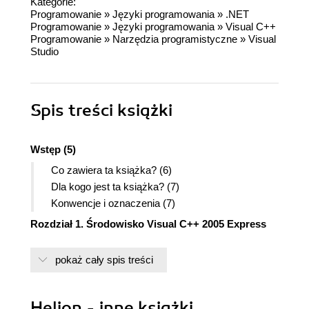
Kategorie:
Programowanie
»
Języki programowania
»
.NET
Programowanie
»
Języki programowania
»
Visual C++
Programowanie
»
Narzędzia programistyczne
»
Visual
Studio
Spis treści
książki
Wstęp (5)
Co zawiera ta książka? (6)
Dla kogo jest ta książka? (7)
Konwencje i oznaczenia (7)
Rozdział 1. Środowisko Visual C++ 2005 Express
Edition - rozpoznanie (9)
pokaż cały spis treści
Platforma .NET (10)
Tworzenie i konfiguracja projektu (10)
Kompilowanie i uruchamianie projektu (17)
Helion - inne książki