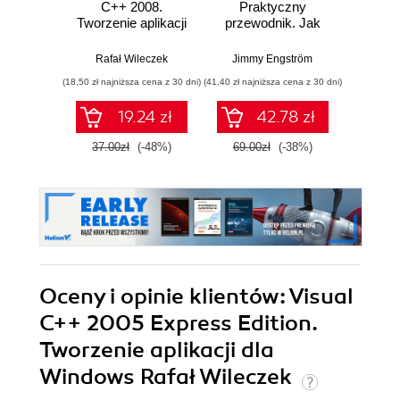
C++ 2008.
Praktyczny
na pla
Tworzenie aplikacji
przewodnik. Jak
7. 
dla Windows
tworzyć
prak
interaktywne
projek
Rafał Wileczek
Jimmy Engström
Mar
aplikacje
na p
(18,50 zł najniższa cena z 30 dni)
(41,40 zł najniższa cena z 30 dni)
(101,40 zł 
internetowe z C# i
Bla
.NET 7. Wydanie II
MAU
19.24 zł
42.78 zł
1
Graph
zaawa
37.00zł
(-48%)
69.00zł
(-38%)
169.0
tech
Oceny i opinie klientów: Visual
C++ 2005 Express Edition.
Tworzenie aplikacji dla
Windows Rafał Wileczek