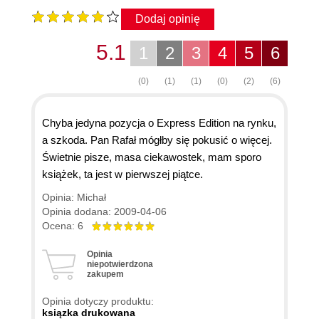
Dodaj opinię
5.1
1
2
3
4
5
6
(0)
(1)
(1)
(0)
(2)
(6)
Chyba jedyna pozycja o Express Edition na rynku,
a szkoda. Pan Rafał mógłby się pokusić o więcej.
Świetnie pisze, masa ciekawostek, mam sporo
książek, ta jest w pierwszej piątce.
Opinia: Michał
Opinia dodana: 2009-04-06
Ocena: 6
Opinia
niepotwierdzona
zakupem
Opinia dotyczy produktu:
ksiązka drukowana