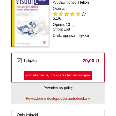
Wydawnictwo:
Helion
Ocena:
5.1
/
6
Opinie:
10
Stron:
168
Druk:
oprawa miękka
29,00 zł
Książka
Powiadom mnie, gdy książka będzie dostępna
Przenieś na półkę
Powiadom o dostępności audiobooka »
Opis
książki