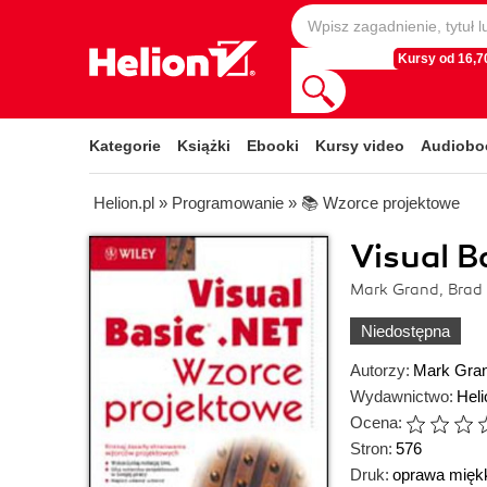
Kursy od 16,70
Kategorie
Książki
Ebooki
Kursy video
Audiobo
Helion.pl
»
Programowanie
»
📚 Wzorce projektowe
Visual B
Mark Grand, Brad 
Niedostępna
Autorzy:
Mark Gra
Wydawnictwo:
Heli
Ocena:
Stron:
576
Druk:
oprawa mięk