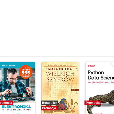
romocja
Bestseller
Promocja
Promocja