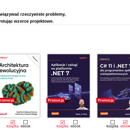
związywać rzeczywiste problemy,
stując wzorce projektowe.
romocja
Promocja
Promocja
książka
ebook
książka
ebook
książka
eboo