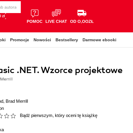
 zł
POMOC
LIVE CHAT
OD O,OOZŁ
oki
Promocje
Nowości
Bestsellery
Darmowe ebooki
asic .NET. Wzorce projektowe
Merrill
nd
,
Brad Merrill
on
Bądź pierwszym, który oceni tę książkę
ka