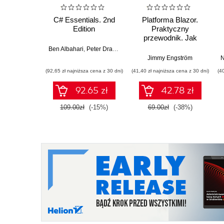
C# Essentials. 2nd
Platforma Blazor.
Edition
Praktyczny
przewodnik. Jak
tworzyć interaktywne
Ben Albahari
,
Peter Drayton
,
Brad Merrill
aplikacje internetowe
Jimmy Engström
N
z C# i .NET 7.
(92,65 zł najniższa cena z 30 dni)
(41,40 zł najniższa cena z 30 dni)
(4
Wydanie II
92.65 zł
42.78 zł
109.00zł
(-15%)
69.00zł
(-38%)