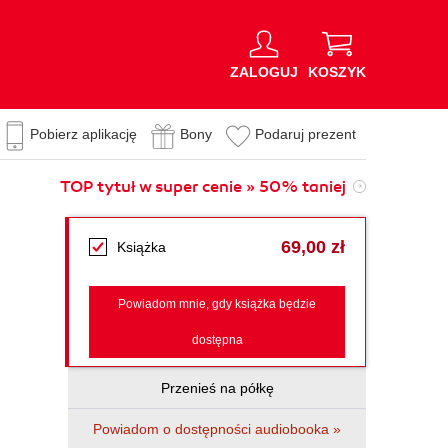
ZALOGUJ
KOSZYK
Pobierz aplikację
Bony
Podaruj prezent
TOP tytuł w super cenie » 50% taniej
69,00 zł
Książka
Powiadom mnie, gdy książka będzie
dostępna
Przenieś na półkę
Powiadom o dostępności audiobooka »