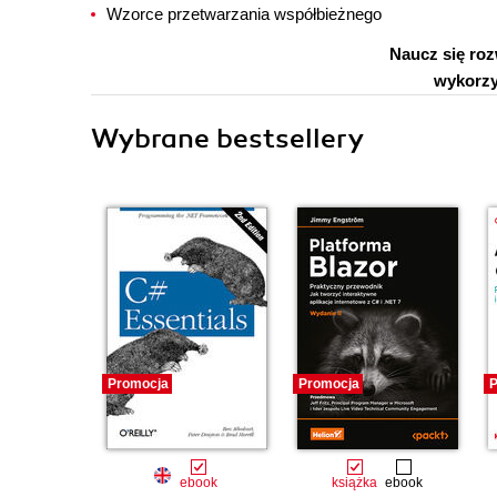
Wzorce przetwarzania współbieżnego
Naucz się ro
wykorzy
Wybrane bestsellery
Promocja
Promocja
P
ebook
książka
ebook