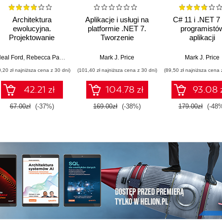
Architektura
Aplikacje i usługi na
C# 11 i .NET 7 
ewolucyjna.
platformie .NET 7.
programistó
Projektowanie
Tworzenie
aplikacji
oprogramowania i
praktycznych
wieloplatformow
wsparcie zmian.
projektów opartych
Twórz aplikacj
eal Ford
,
Rebecca Parsons
,
Patrick Kua
Mark J. Price
,
Pramod Sadalage
Mark J. Price
Wydanie II
na programach
witryny WWW o
0,20 zł najniższa cena z 30 dni)
(101,40 zł najniższa cena z 30 dni)
(89,50 zł najniższa cena 
Blazor, .NET MAUI,
serwisy sieciow
gRPC, GraphQL i
pomocą ASP.
42.21 zł
104.78 zł
93.08 
innych
Core 7, Blazor 
zaawansowanych
Core 7. Wydanie
67.00zł
(-37%)
169.00zł
(-38%)
179.00zł
(-48
technologiach