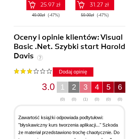
25.97 zł
31.27 zł
49.00zł
(-47%)
59.00zł
(-47%)
49.0
Oceny i opinie klientów: Visual
Basic .Net. Szybki start Harold
Davis
Dodaj opinię
3.0
1
2
3
4
5
6
(0)
(0)
(1)
(0)
(0)
(0)
Zawartość książki odpowiada podtytułowi:
"błyskawiczny kurs tworzenia aplikacji..." Szkoda
że materiał przedstawiono trochę chaotycznie. Do