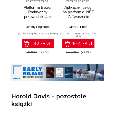
Platforma Blazor.
Aplikacje i usługi
C# 11 
Praktyczny
na platformie .NET
prog
przewodnik. Jak
7. Tworzenie
a
tworzyć
praktycznych
wielopl
interaktywne
projektów opartych
Twórz
Jimmy Engström
Mark J. Price
Mar
aplikacje
na programach
witryn
(41,40 zł najniższa cena z 30 dni)
(101,40 zł najniższa cena z 30
(89,50 zł naj
internetowe z C# i
Blazor, .NET
serwi
dni)
.NET 7. Wydanie II
MAUI, gRPC,
za
42.78 zł
104.78 zł
GraphQL i innych
ASP.N
zaawansowanych
Blazor 
69.00zł
(-38%)
169.00zł
(-38%)
179.0
technologiach
Wyd
Harold Davis - pozostałe
książki