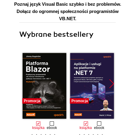
Poznaj język Visual Basic szybko i bez problemów.
Dołącz do ogromnej społeczności programistów
VB.NET.
Wybrane bestsellery
Promocja
Promocja
Promocj
książka
ebook
książka
ebook
ksią