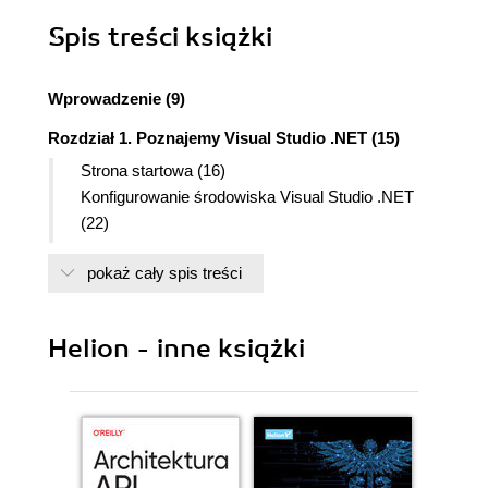
Spis treści
książki
Wprowadzenie (9)
Rozdział 1. Poznajemy Visual Studio .NET (15)
Strona startowa (16)
Konfigurowanie środowiska Visual Studio .NET
(22)
Solucje, projekty i moduły (26)
pokaż cały spis treści
Narzędzia środowiska Visual Studio (36)
Rozdział 2. Tworzenie usług Web Service (43)
Poznajemy usługi Web Service (44)
Helion - inne książki
Tworzenie usługi Web Service (47)
Testowanie usług Web Service (52)
Dodawanie metod Web (53)
Testowanie metody Web (54)
Rozdział 3. Praca z klasami (55)