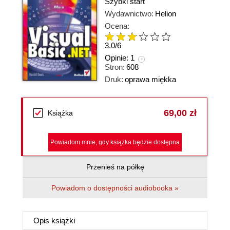
Szybki start
Wydawnictwo:
Helion
Ocena:
3.0
/
6
Opinie:
1
Stron:
608
Druk:
oprawa miękka
69,00 zł
Książka
Powiadom mnie, gdy książka będzie dostępna
Przenieś na półkę
Powiadom o dostępności audiobooka »
Opis
książki