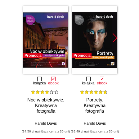
Promocja
Promocja
Promocj
książka
ebook
książka
ebook
ksią
Noc w obiektywie.
Portrety.
Ujęci
Kreatywna
Kreatywna
Kr
fotografia
fotografia
fo
Harold Davis
Harold Davis
Har
(24,50 zł najniższa cena z 30 dni)
(29,49 zł najniższa cena z 30 dni)
(24,50 zł naj