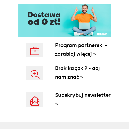
Praca z egzemplarzami formularza (154)
Uruchamianie aplikacji z Sub Main (167)
Rozdział 6. Używanie usług Web Service (173)
Tworzenie interfejsu użytkownika (174)
Sprawdzanie poprawności danych
wprowadzanych przez użytkownika (177)
Program partnerski -
Dodawanie odnośnika do usługi Web Service
(180)
zarabiaj więcej »
Używanie usługi (182)
Brak książki? - daj
Rozdział 7. Okna komunikatu i instrukcja If (187)
nam znać »
Klasa MessageBox (188)
Tworzenie interfejsu użytkownika (208)
Stosowanie instrukcji If (214)
Subskrybuj newsletter
Podłączanie formularza (215)
»
Rozdział 8. Praca z formularzami MDI (225)
Używanie formularza nadrzędnego (227)
Używanie formularzy potomnych (230)