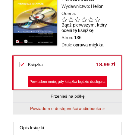
Wydawnictwo:
Helion
Ocena:
Bądź pierwszym, który
oceni tę książkę
Stron:
136
Druk:
oprawa miękka
18,99 zł
Książka
Powiadom mnie, gdy książka będzie dostępna
Przenieś na półkę
Powiadom o dostępności audiobooka »
Opis
książki