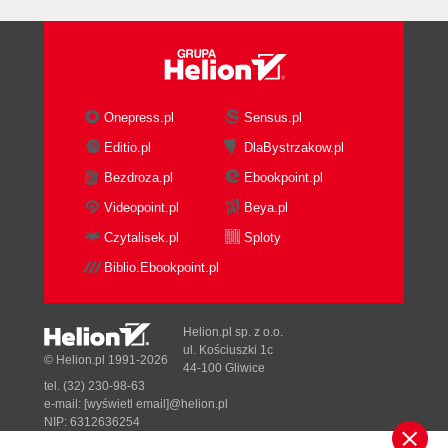
polecenie? (125)
Dodatek B Odpowiedzi do pytań (131)
Skorowidz (133)
Onepress.pl
Sensus.pl
Editio.pl
DlaBystrzakow.pl
Bezdroza.pl
Ebookpoint.pl
Videopoint.pl
Beya.pl
Czytalisek.pl
Sploty
Biblio.Ebookpoint.pl
Helion.pl sp. z o.o.
ul. Kościuszki 1c
© Helion.pl 1991-2026
44-100 Gliwice
tel. (32) 230-98-63
e-mail:
[wyświetl email]@helion.pl
NIP: 6312636254
Regon: 241989027