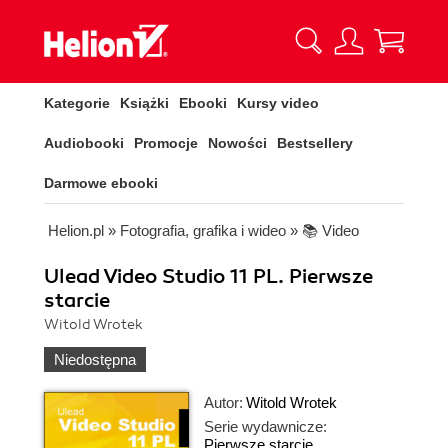
Kategorie
Książki
Ebooki
Kursy video
Audiobooki
Promocje
Nowości
Bestsellery
Darmowe ebooki
Helion.pl
»
Fotografia, grafika i wideo
»
📚 Video
Ulead Video Studio 11 PL. Pierwsze
starcie
Witold Wrotek
Niedostępna
Autor:
Witold Wrotek
Serie wydawnicze:
Pierwsze starcie