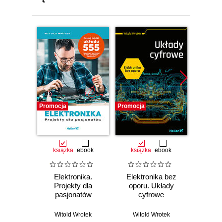
Promocja
Promocja
Promocj
książka
ebook
książka
ebook
ksią
Elektronika.
Elektronika bez
VBA 
Projekty dla
oporu. Układy
2021 i
pasjonatów
cyfrowe
pr
pr
Witold Wrotek
Witold Wrotek
Wit