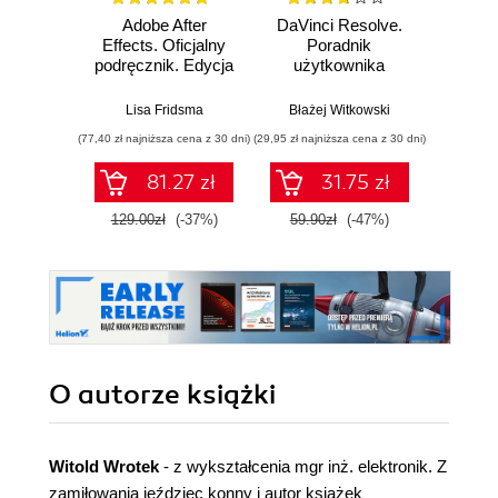
Adobe After
DaVinci Resolve.
Pixel
Effects. Oficjalny
Poradnik
video. 
podręcznik. Edycja
użytkownika
w st
2023
Lisa Fridsma
Błażej Witkowski
Wojcie
(77,40 zł najniższa cena z 30 dni)
(29,95 zł najniższa cena z 30 dni)
81.27 zł
31.75 zł
1
129.00zł
(-37%)
59.90zł
(-47%)
O autorze
książki
Witold Wrotek
- z wykształcenia mgr inż. elektronik. Z
zamiłowania jeździec konny i autor książek