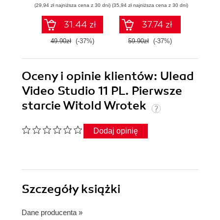
(29,94 zł najniższa cena z 30 dni)
(35,94 zł najniższa cena z 30 dni)
(41,40 zł naj
31.44 zł
37.74 zł
49.90zł
(-37%)
59.90zł
(-37%)
69.0
Oceny i opinie klientów: Ulead
Video Studio 11 PL. Pierwsze
starcie Witold Wrotek
Dodaj opinię
Szczegóły
książki
Dane producenta
»