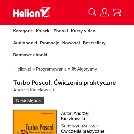
Kategorie
Książki
Ebooki
Kursy video
Audiobooki
Promocje
Nowości
Bestsellery
Darmowe ebooki
Helion.pl
»
Programowanie
»
📚 Algorytmy
Turbo Pascal. Ćwiczenia praktyczne
Andrzej Kierzkowski
Niedostępna
Autor:
Andrzej
Kierzkowski
Serie wydawnicze:
Ćwiczenia praktyczne