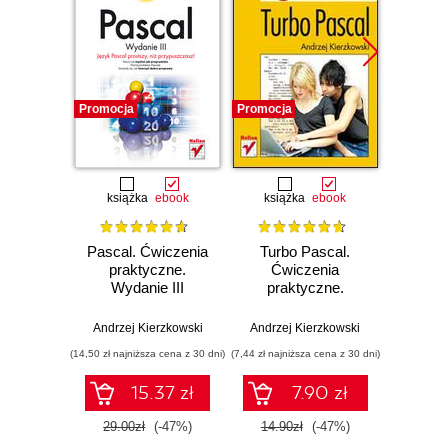
Promocja
Promocja
Promocj
książka
ebook
książka
ebook
ksią
Pascal. Ćwiczenia
Turbo Pascal.
Python
praktyczne.
Ćwiczenia
pr
Wydanie III
praktyczne.
Wydanie II
Andrzej 
Andrzej Kierzkowski
Andrzej Kierzkowski
(14,50 zł najniższa cena z 30 dni)
(7,44 zł najniższa cena z 30 dni)
(12,45 zł naj
15.37 zł
7.90 zł
29.00zł
(-47%)
14.90zł
(-47%)
24.9