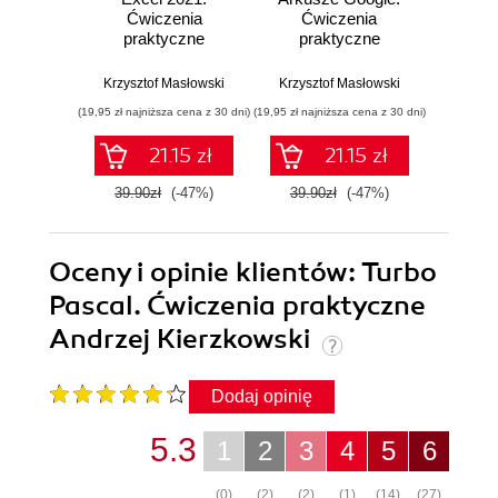
Ćwiczenia
Ćwiczenia
Ćw
praktyczne
praktyczne
pr
Krzysztof Masłowski
Krzysztof Masłowski
Krzysz
(19,95 zł najniższa cena z 30 dni)
(19,95 zł najniższa cena z 30 dni)
(14,95 zł naj
21.15 zł
21.15 zł
39.90zł
(-47%)
39.90zł
(-47%)
29.9
Oceny i opinie klientów: Turbo
Pascal. Ćwiczenia praktyczne
Andrzej Kierzkowski
Dodaj opinię
5.3
1
2
3
4
5
6
(0)
(2)
(2)
(1)
(14)
(27)