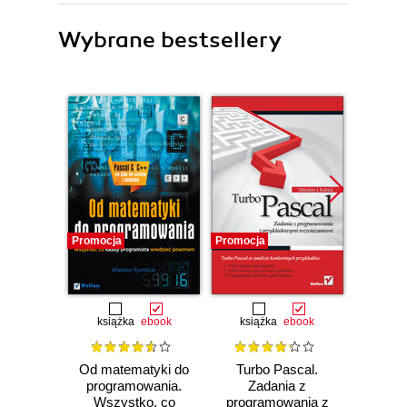
Wybrane bestsellery
Promocja
Promocja
Promocj
książka
ebook
książka
ebook
Od matematyki do
Turbo Pascal.
Prakt
programowania.
Zadania z
Turb
Wszystko, co
programowania z
Wyd