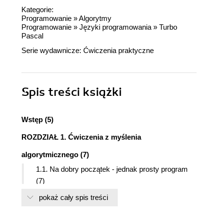
Kategorie:
Programowanie
»
Algorytmy
Programowanie
»
Języki programowania
»
Turbo
Pascal
Serie wydawnicze:
Ćwiczenia praktyczne
Spis treści
książki
Wstęp (5)
ROZDZIAŁ 1. Ćwiczenia z myślenia
algorytmicznego (7)
1.1. Na dobry początek - jednak prosty program
(7)
1.2. Wróćmy do metod (8)
pokaż cały spis treści
1.3. Co powinieneś zapamiętać z tego cyklu
ćwiczeń (17)