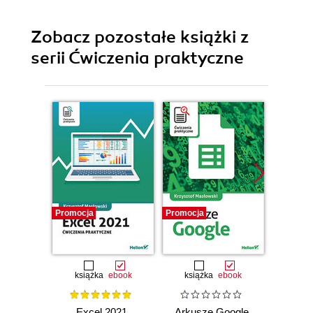
Zobacz pozostałe książki z
serii Ćwiczenia praktyczne
Promocja
Promocja
Promocj
książka
ebook
książka
ebook
ksią
Excel 2021.
Arkusze Google.
Exc