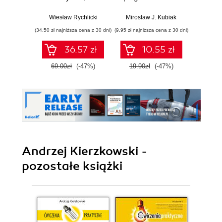
każdy programista
przykładowymi
wiedzieć powinien
rozwiązaniami
Wiesław Rychlicki
Mirosław J. Kubiak
Tomasz
(34,50 zł najniższa cena z 30 dni)
(9,95 zł najniższa cena z 30 dni)
(35,40 zł naj
36.57 zł
10.55 zł
69.00zł
(-47%)
19.90zł
(-47%)
59.0
Andrzej Kierzkowski -
pozostałe książki