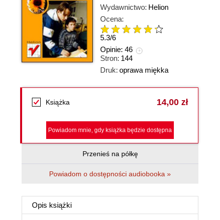
Wydawnictwo:
Helion
Ocena:
5.3
/
6
Opinie:
46
Stron:
144
Druk:
oprawa miękka
14,00 zł
Książka
Powiadom mnie, gdy książka będzie dostępna
Przenieś na półkę
Powiadom o dostępności audiobooka »
Opis
książki