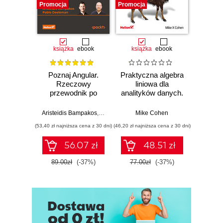
Promocja
Promocja
Promocj
książka
ebook
książka
ebook
ksią
Poznaj Angular.
Praktyczna algebra
Ele
Rzeczowy
liniowa dla
Pro
przewodnik po
analityków danych.
pas
tworzeniu aplikacji
Od podstawowych
webowych z
koncepcji do
Aristeidis Bampakos
,
Pablo Deeleman
Mike Cohen
Wit
użyciem
użytecznych
(53,40 zł najniższa cena z 30 dni)
(46,20 zł najniższa cena z 30 dni)
(29,94 zł naj
frameworku
aplikacji w
Angular 15.
Pythonie
56.07 zł
48.51 zł
Wydanie IV
89.00zł
(-37%)
77.00zł
(-37%)
49.9