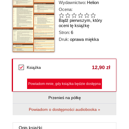
Wydawnictwo:
Helion
Ocena:
Bądź pierwszym, który
oceni tę książkę
Stron:
6
Druk:
oprawa miękka
12,90 zł
Książka
Powiadom mnie, gdy książka będzie dostępna
Przenieś na półkę
Powiadom o dostępności audiobooka »
Opis
książki