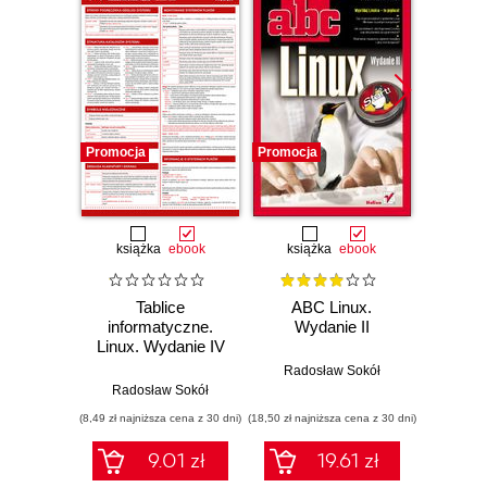
Promocja
Promocja
Promocj
książka
ebook
książka
ebook
ksią
Tablice
ABC Linux.
T
informatyczne.
Wydanie II
info
Linux. Wydanie IV
Pods
Radosław Sokół
Radosław Sokół
Rado
(8,49 zł najniższa cena z 30 dni)
(18,50 zł najniższa cena z 30 dni)
(9,95 zł najn
9.01 zł
19.61 zł