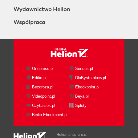
Wydawnictwo Helion
Współpraca
Onepress.pl
Sensus.pl
Editio.pl
DlaBystrzakow.pl
Bezdroza.pl
Ebookpoint.pl
Videopoint.pl
Beya.pl
Czytalisek.pl
Sploty
Biblio.Ebookpoint.pl
Helion.pl sp. z o.o.