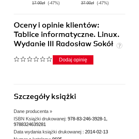
17.00zł
(-47%)
37.00zł
(-47%)
19.9
Oceny i opinie klientów:
Tablice informatyczne. Linux.
Wydanie III Radosław Sokół
Dodaj opinię
Szczegóły
książki
Dane producenta
»
ISBN Książki drukowanej:
978-83-246-3928-1,
9788324639281
Data wydania książki drukowanej :
2014-02-13