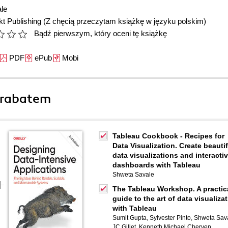
le
t Publishing
(Z chęcią przeczytam książkę w języku polskim)
Bądź pierwszym, który oceni tę książkę
PDF
ePub
Mobi
 rabatem
Tableau Cookbook - Recipes for
Data Visualization. Create beautif
data visualizations and interacti
dashboards with Tableau
Shweta Savale
The Tableau Workshop. A practic
guide to the art of data visualiza
with Tableau
Sumit Gupta
,
Sylvester Pinto
,
Shweta Sav
JC Gillet
,
Kenneth Michael Cherven