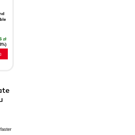
ind
ble
6 zł
18%)
a
ate
u
 faster