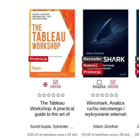
Promocja
Bestseller
B
Nowość
Promocja
P
ebook
książka
ebook
The Tableau
Wireshark. Analiza
Workshop. A practical
ruchu sieciowego i
guide to the art of
wykrywanie włamań
data visualization with
Tableau
w
Sumit Gupta
,
Sylvester Pinto
,
Shweta Savale
Adam Józefiok
,
JC Gillet
,
Kenneth 
J
(125,10 zł najniższa cena z 30 dni)
(74,50 zł najniższa cena z 30 dni)
(3