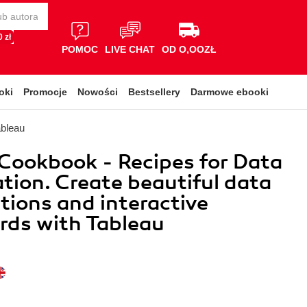
 zł
POMOC
LIVE CHAT
OD O,OOZŁ
oki
Promocje
Nowości
Bestsellery
Darmowe ebooki
ableau
Cookbook - Recipes for Data
ation. Create beautiful data
ations and interactive
rds with Tableau