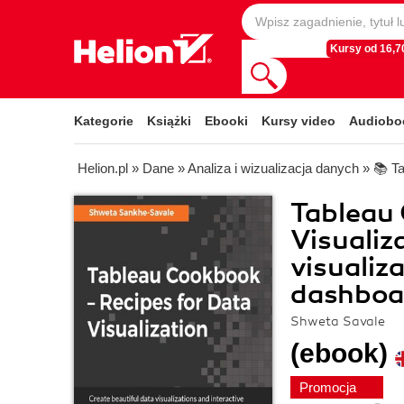
Kursy od 16,70
Kategorie
Książki
Ebooki
Kursy video
Audiobo
Helion.pl
»
Dane
»
Analiza i wizualizacja danych
»
📚 T
Tableau 
Visualiz
visualiz
dashboa
Shweta Savale
(ebook)
Promocja