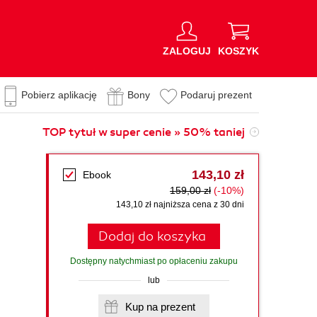
ZALOGUJ
KOSZYK
Pobierz aplikację
Bony
Podaruj prezent
TOP tytuł w super cenie » 50% taniej
143,10 zł
Ebook
159,00 zł
(-10%)
143,10 zł najniższa cena z 30 dni
Dodaj do koszyka
Dostępny natychmiast po opłaceniu zakupu
lub
Kup na prezent