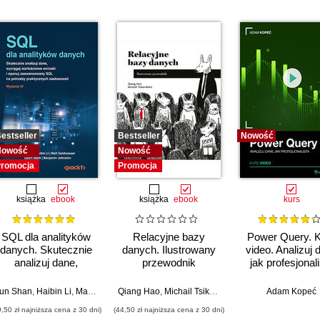
estseller
Bestseller
Nowość
Nowość
Nowość
romocja
Promocja
książka
ebook
książka
ebook
kurs
SQL dla analityków
Relacyjne bazy
Power Query. 
danych. Skutecznie
danych. Ilustrowany
video. Analizuj 
analizuj dane,
przewodnik
jak profesjonal
wyciągaj
artościowe wnioski i
Michael Cherven
un Shan
,
Haibin Li
,
Matt Goldwasser
Qiang Hao
,
Upom Malik
,
Michail Tsikerdekis
,
Benjamin Johnston
Adam Kopeć
opanuj
9,50 zł najniższa cena z 30 dni)
(44,50 zł najniższa cena z 30 dni)
zaawansowany SQL