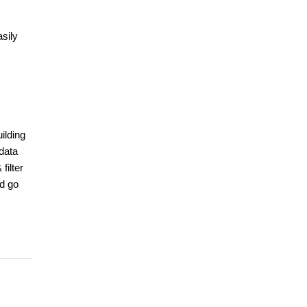
sily
ilding
 data
filter
nd go