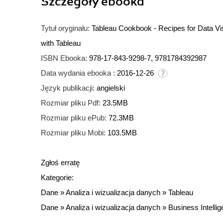
Szczegóły
ebooka
Tytuł oryginału:
Tableau Cookbook - Recipes for Data Visu
with Tableau
ISBN Ebooka:
978-17-843-9298-7, 9781784392987
Data wydania ebooka :
2016-12-26
Język publikacji:
angielski
Rozmiar pliku Pdf:
23.5MB
Rozmiar pliku ePub:
72.3MB
Rozmiar pliku Mobi:
103.5MB
Zgłoś erratę
Kategorie:
Dane
»
Analiza i wizualizacja danych
»
Tableau
Dane
»
Analiza i wizualizacja danych
»
Business Intelli