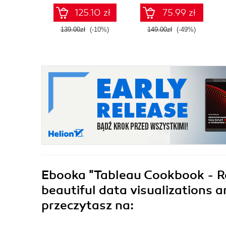
125.10 zł
75.99 zł
139.00zł
(-10%)
149.00zł
(-49%)
Ebooka
"Tableau Cookbook - Re
beautiful data visualizations 
przeczytasz na: