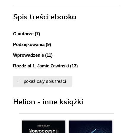
Spis treści
ebooka
O autorze (7)
Podziękowania (9)
Wprowadzenie (11)
Rozdział 1. Jamie Zawinski (13)
Rozdział 2. Brad Fitzpatrick (45)
pokaż cały spis treści
Rozdział 3. Douglas Crockford (75)
Rozdział 4. Brendan Eich (101)
Helion - inne książki
Rozdział 5. Joshua Bloch (123)
Rozdział 6. Joe Armstrong (147)
Rozdział 7. Simon Peyton Jones (169)