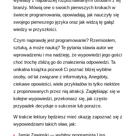
wywiady z najbardziej rozpoznawalnymi osobami z tej
branży. Mówią one o swoich pierwszych krokach w
świecie programowania, opowiadają, jak nauczyły się
swojego pierwszego języka oraz jak widzą tę gałąź
wiedzy w przyszłości.
Czym naprawdę jest programowanie? Rzemiosłem,
sztuką, a może nauką? Te pytania stawia autor we
wprowadzeniu i ma nadzieję, że wypowiedzi jego gości
choć trochę zbliżą go do znalezienia odpowiedzi. Ta
unikalna książka pozwoli Ci poznać bliżej wybitne
osoby, od lat związane z informatyką. Anegdoty,
ciekawe opowieści, wiele przykładów to tylko niektóre
z proponowanych przez nią atrakcji. Zagłębiając się w
kolejne wypowiedzi, przekonasz się, jak często
przypadek decyduje o sukcesie lub porażce.
W trakcie lektury będziesz mieć okazję zapoznać się z
wypowiedziami takich sław, jak:
Jamie Zawinski — wybitny programista Lisp,