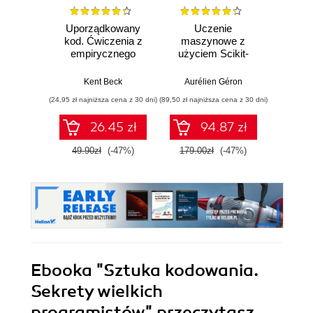
Uporządkowany
Uczenie
Ko
kod. Ćwiczenia z
maszynowe z
Doma
empirycznego
użyciem Scikit-
D
projektowania
Learn, Keras i
Dosto
oprogramowania
TensorFlow.
arc
Kent Beck
Aurélien Géron
Vlad
Wydanie III
aplikacj
(24,95 zł najniższa cena z 30 dni)
(89,50 zł najniższa cena z 30 dni)
(39,50 zł naj
bi
26.45 zł
94.87 zł
49.90zł
(-47%)
179.00zł
(-47%)
79.0
Ebooka
"Sztuka kodowania.
Sekrety wielkich
programistów"
przeczytasz