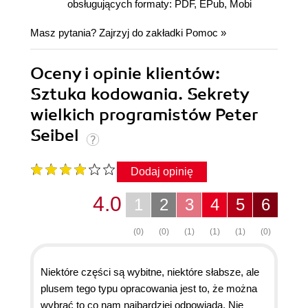
obsługujących formaty: PDF, EPub, Mobi
Masz pytania? Zajrzyj do zakładki
Pomoc
»
Oceny i opinie klientów:
Sztuka kodowania. Sekrety
wielkich programistów Peter
Seibel
Dodaj opinię
4.0
1
2
3
4
5
6
(0)
(0)
(1)
(1)
(1)
(0)
Niektóre części są wybitne, niektóre słabsze, ale
plusem tego typu opracowania jest to, że można
wybrać to co nam najbardziej odpowiada. Nie