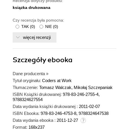
Recenzja dotyczy produktu:
ksiązka drukowana
Czy recenzja była pomocna:
TAK
(
0
)
NIE
(
0
)
więcej recenzji
Szczegóły
ebooka
Dane producenta
»
Tytuł oryginału:
Coders at Work
Tłumaczenie:
Tomasz Walczak, Mikołaj Szczepaniak
ISBN Książki drukowanej:
978-83-246-2755-4,
9788324627554
Data wydania książki drukowanej :
2011-02-07
ISBN Ebooka:
978-83-246-4753-8, 9788324647538
Data wydania ebooka :
2011-12-27
Format:
168x237