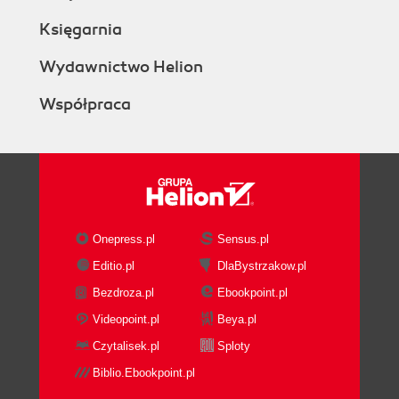
Księgarnia
Wydawnictwo Helion
Współpraca
Onepress.pl
Sensus.pl
Editio.pl
DlaBystrzakow.pl
Bezdroza.pl
Ebookpoint.pl
Videopoint.pl
Beya.pl
Czytalisek.pl
Sploty
Biblio.Ebookpoint.pl