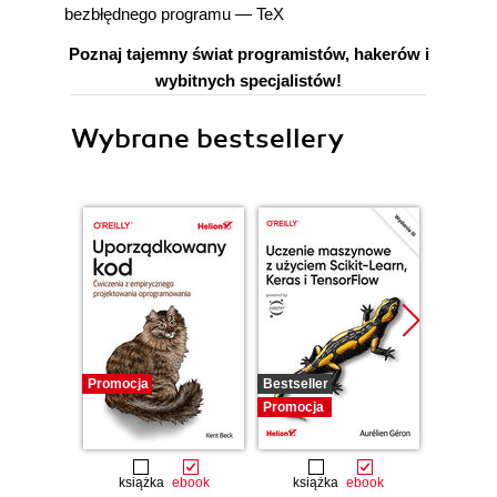
bezbłędnego programu — TeX
Poznaj tajemny świat programistów, hakerów i
wybitnych specjalistów!
Wybrane bestsellery
Promocja
Bestseller
Promocj
Promocja
książka
ebook
książka
ebook
ksią