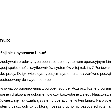
inux
źnij się z systemem Linux!
 zdobywają produkty typu open source z systemem operacyjnym Lin
snącej społeczności użytkowników systemów z tej rodziny? Ponieważ
sko pracy. Dzięki wielu dystrybucjom systemu Linux zarówno począt
dostosowany do swych potrzeb.
 w świat oprogramowania typu open source. Poznasz liczne program
isanie i drukowanie dokumentów czy korzystanie z sieci. Nauczysz 
owiesz się, jak działają systemy operacyjne, w tym Linux. Na płycie
 systemu Linux, cdlinux.pl, którą możesz uruchomić bezpośrednio z n