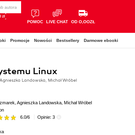
 zł
POMOC
LIVE CHAT
OD O,OOZŁ
oki
Promocje
Nowości
Bestsellery
Darmowe ebooki
systemu Linux
 Agnieszka Landowska, Michał Wróbel
czmarek
,
Agnieszka Landowska
,
Michał Wróbel
on
6.0
/
6
Opinie:
3
ka