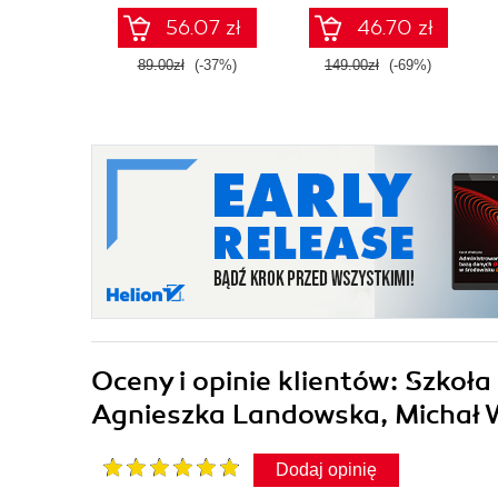
56.07 zł
46.70 zł
89.00zł
(-37%)
149.00zł
(-69%)
Oceny i opinie klientów: Szkoł
Agnieszka Landowska, Michał 
Dodaj opinię