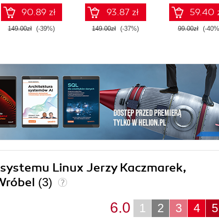
90.89 zł
93.87 zł
59.40 
149.00zł
(-39%)
149.00zł
(-37%)
99.00zł
(-40%
a systemu Linux Jerzy Kaczmarek,
Wróbel
(3)
6.0
1
2
3
4
5