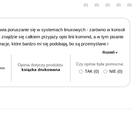
(0)
(0)
(0)
(0)
(0)
twia poruszanie się w systemach linuxowych - zarówno w konsoli
 znajdzie się całkiem przyjazy opis linii komend, a w tym pisanie
racje, które bardzo mi się podobają, bo są przemyślane i
h droższych i tańszych, ale gdyby mój przyjaciel chciał (wejść) w
Rozwiń »
początek, bo zachęca do dalszej nauki.
Czy opinia była pomocna:
Opinia dotyczy produktu:
ona
ksiązka drukowana
TAK
(
0
)
NIE
(
0
)