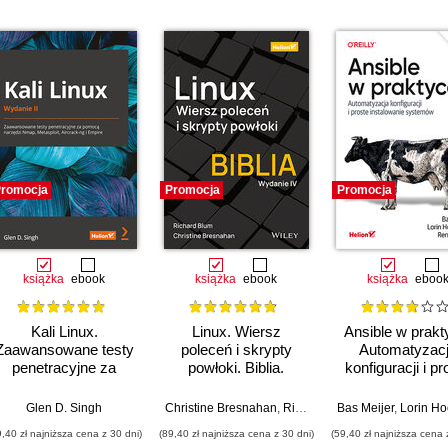
romocja
Promocja
Promocja
książka
ebook
książka
ebook
książka
eboo
Kali Linux.
Linux. Wiersz
Ansible w prakt
Zaawansowane testy
poleceń i skrypty
Automatyzac
penetracyjne za
powłoki. Biblia.
konfiguracji i pr
pomocą narzędzi
Wydanie IV
instalowanie
Nmap, Metasploit,
systemów. Wyd
Glen D. Singh
Christine Bresnahan
,
Richard Blum
Bas Meijer
,
Lorin Hoch
Aircrack-ng i Empire.
III
9,40 zł najniższa cena z 30 dni)
(89,40 zł najniższa cena z 30 dni)
(59,40 zł najniższa cena 
Wydanie II