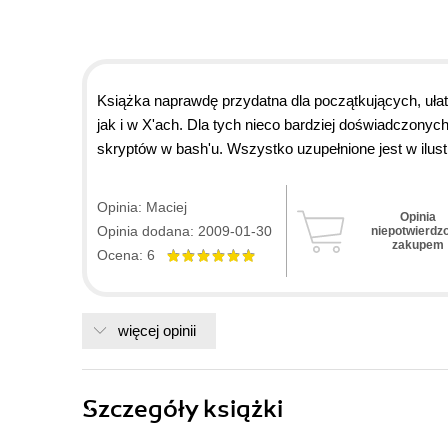
Książka naprawdę przydatna dla początkujących, uła
jak i w X'ach. Dla tych nieco bardziej doświadczonych
skryptów w bash'u. Wszystko uzupełnione jest w ilust
czytelne. Poza tym, mam dużo książek o linuksie, tyc
linux'a to zdecydowanie poleciłbym mu tą książkę na 
Opinia: Maciej
Opinia
Opinia dodana: 2009-01-30
niepotwierdz
zakupem
Ocena: 6
więcej opinii
Szczegóły
książki