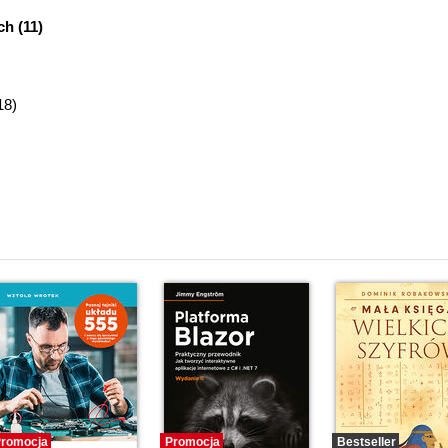
h (11)
18)
7)
ux.pl (28)
5)
nem (42)
towego (55)
romocja
Promocja
Bestseller