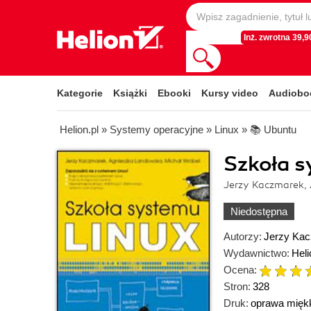
Inż. zwrotna 39,90
Kategorie
Książki
Ebooki
Kursy video
Audiobo
Helion.pl
»
Systemy operacyjne
»
Linux
»
📚 Ubuntu
Szkoła 
Jerzy Kaczmarek,
Niedostępna
Autorzy:
Jerzy Ka
Wydawnictwo:
Heli
Ocena:
Stron:
328
Druk:
oprawa mięk