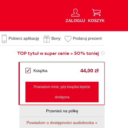
ZALOGUJ
KOSZYK
Pobierz aplikację
Bony
Podaruj prezent
TOP tytuł w super cenie » 50% taniej
44,00 zł
Książka
Powiadom mnie, gdy książka będzie
dostępna
Przenieś na półkę
Powiadom o dostępności audiobooka »