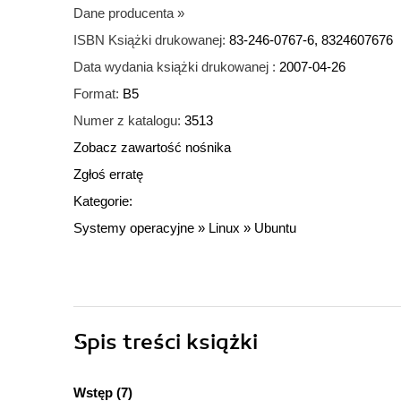
Dane producenta
»
ISBN Książki drukowanej:
83-246-0767-6, 8324607676
Data wydania książki drukowanej :
2007-04-26
Format:
B5
Numer z katalogu:
3513
Zobacz zawartość nośnika
Zgłoś erratę
Kategorie:
Systemy operacyjne
»
Linux
»
Ubuntu
Spis treści
książki
Wstęp (7)