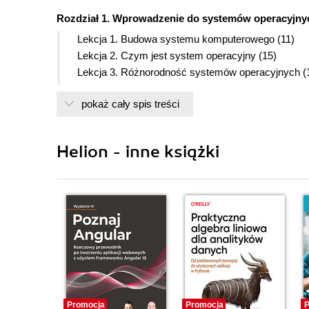
Rozdział 1. Wprowadzenie do systemów operacyjnyc
Lekcja 1. Budowa systemu komputerowego (11)
Lekcja 2. Czym jest system operacyjny (15)
Lekcja 3. Różnorodność systemów operacyjnych (
Lekcja 4. Cechy dystrybucji cdlinux.pl (22)
pokaż cały spis treści
Rozdział 2. Rozpoczęcie pracy z systemem Linux (2
Lekcja 5. Przygotowanie komputera do pracy z cdlin
Lekcja 6. Uruchomienie dystrybucji cdlinux.pl (31)
Helion - inne książki
Lekcja 7. Uruchomienie środowiska graficznego (3
Lekcja 8. Praca ze środowiskiem graficznym (39)
Uruchomienie programu i posługiwanie się ok
Praca z wieloma oknami i pulpitami (43)
Lekcja 9. Ręczna konfiguracja komputera (45)
Lekcja 10. Korzystanie z przeglądarki (49)
Otwarcie strony o znanym adresie (52)
Poszukiwanie informacji w sieci (53)
Lekcja 11. Konfiguracja i korzystanie z konta pocz
Promocja
Promocja
P