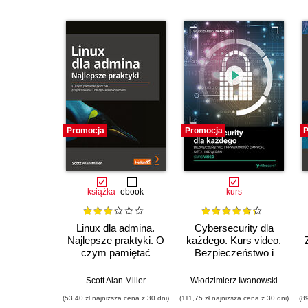
Promocja
Promocja
P
książka
ebook
kurs
Linux dla admina.
Cybersecurity dla
Najlepsze praktyki. O
każdego. Kurs video.
czym pamiętać
Bezpieczeństwo i
podczas
prywatność danych,
projektowania i
sieci i urządzeń
Scott Alan Miller
Włodzimierz Iwanowski
zarządzania
(53,40 zł najniższa cena z 30 dni)
(111,75 zł najniższa cena z 30 dni)
(8
systemami