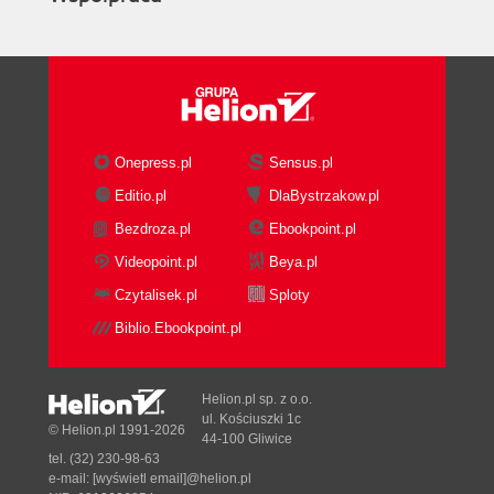
Onepress.pl
Sensus.pl
Editio.pl
DlaBystrzakow.pl
Bezdroza.pl
Ebookpoint.pl
Videopoint.pl
Beya.pl
Czytalisek.pl
Sploty
Biblio.Ebookpoint.pl
Helion.pl sp. z o.o.
ul. Kościuszki 1c
© Helion.pl 1991-2026
44-100 Gliwice
tel. (32) 230-98-63
e-mail:
[wyświetl email]@helion.pl