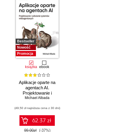
Bestseller
Nowość
Promocja
książka
ebook
Aplikacje oparte na
agentach AI.
Projektowanie i
Michael Albada
wdrażanie
systemów
(49,50 zł najniższa cena z 30 dni)
wieloagentowych
62.37 zł
99.00zł
(-37%)