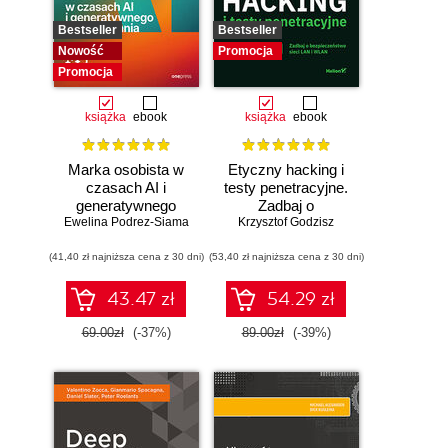
Bestseller
Bestseller
Nowość
Promocja
Promocja
książka
ebook
książka
ebook
Marka osobista w
Etyczny hacking i
czasach AI i
testy penetracyjne.
generatywnego
Zadbaj o
Ewelina Podrez-Siama
wyszukiwania
bezpieczeństwo
Krzysztof Godzisz
sieci LAN i WLAN
(41,40 zł najniższa cena z 30 dni)
(53,40 zł najniższa cena z 30 dni)
43.47 zł
54.29 zł
69.00zł
(-37%)
89.00zł
(-39%)