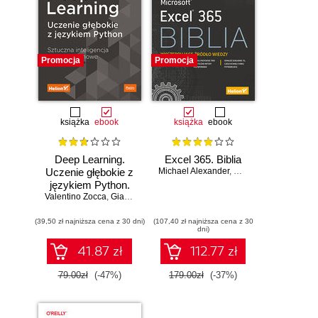
Promocja
Promocja
książka
ebook
książka
ebook
Deep Learning.
Excel 365. Biblia
Uczenie głębokie z
Michael Alexander
,
Dick Kusleika
językiem Python.
Valentino Zocca
Sztuczna
,
Gianmario Spacagna
,
Daniel Slater
,
Peter Roelants
inteligencja i sieci
(39,50 zł najniższa cena z 30 dni)
neuronowe
(107,40 zł najniższa cena z 30
dni)
41.87 zł
112.77 zł
79.00zł
(-47%)
179.00zł
(-37%)