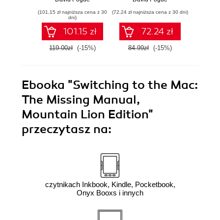
(101,15 zł najniższa cena z 30
(72,24 zł najniższa cena z 30 dni)
(101,15 zł 
dni)
101.15 zł
72.24 zł
119.00zł
(-15%)
84.99zł
(-15%)
119.0
Ebooka
"Switching to the Mac:
The Missing Manual,
Mountain Lion Edition"
przeczytasz na:
czytnikach Inkbook, Kindle, Pocketbook,
Onyx Booxs i innych