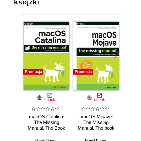
książki
Promocja
Promocja
Promocj
ebook
ebook
macOS Catalina:
macOS Mojave:
macOS 
The Missing
The Missing
Missi
Manual. The Book
Manual. The book
The 
That Should Have
that should have
shoul
Been in the Box
been in the box
in
David Pogue
David Pogue
Dav