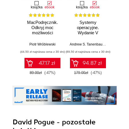
książka
ebook
książka
ebook
MacPodręcznik.
Systemy
AI Dr
Odkryj moc
operacyjne.
Archite
możliwości
Wydanie V
mod
macOS
SwiftU
Fo
Piotr Wróblewski
Andrew S. Tanenbaum
,
Herbert Bos
Walid S
Mod
(44,50 zł najniższa cena z 30 dni)
(89,50 zł najniższa cena z 30 dni)
(116,10 zł 
agen
Archit
47.17 zł
94.87 zł
89.00zł
(-47%)
179.00zł
(-47%)
129.0
David Pogue - pozostałe