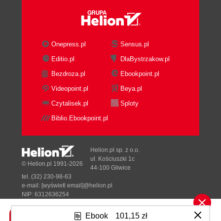
Terminology Differences
2. Folders, Dock & Windows
Getting into OS X
Logging In
Onepress.pl
Sensus.pl
The Elements of the OS X Desktop
Editio.pl
DlaBystrzakow.pl
Disk icons
Bezdroza.pl
Ebookpoint.pl
The Dock
The menu
Videopoint.pl
Beya.pl
The menu bar
Czytalisek.pl
Sploty
The Four Window Views
Biblio.Ebookpoint.pl
Icon View
Icon Size
Icon Previews
Helion.pl sp. z o.o.
Icon-View Options
ul. Kościuszki 1c
© Helion.pl 1991-2026
44-100 Gliwice
Always open in icon view
tel. (32) 230-98-63
Browse in icon view
e-mail:
[wyświetl email]@helion.pl
Arrange By, Sort By
NIP: 6312636254
Regon: 241989027
Icon size
Ebook
101,15 zł
Grid spacing
Designed with ♥ by
Tonik.pl