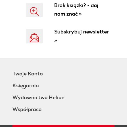
Function Keys
Brak książki? - daj
Disk Differences
nam znać »
Where Your Stuff Is
Applications Folder
Home Folder
Subskrybuj newsletter
System Folder
»
Window Controls
Title Bar
The Folder Proxy Icon
Close Button
Minimize Button
Twoje Konto
Zoom Button
The Finder Sidebar
Księgarnia
Fine-tuning the Sidebar
Window Management
Wydawnictwo Helion
Scroll Bars
Współpraca
Resizable Edges
Path Bar
Status Bar