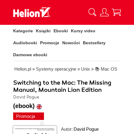
Kategorie
Książki
Ebooki
Kursy video
Audiobooki
Promocje
Nowości
Bestsellery
Darmowe ebooki
Helion.pl
»
Systemy operacyjne
»
Unix
»
📚 Mac OS
Switching to the Mac: The Missing
Manual, Mountain Lion Edition
David Pogue
(ebook)
Promocja
Autor:
David Pogue