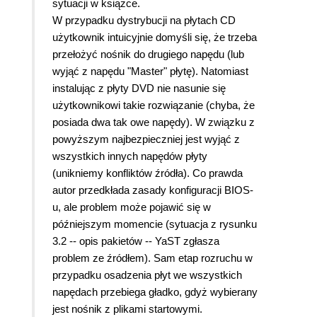
sytuacji w książce.
W przypadku dystrybucji na płytach CD
użytkownik intuicyjnie domyśli się, że trzeba
przełożyć nośnik do drugiego napędu (lub
wyjąć z napędu "Master" płytę). Natomiast
instalując z płyty DVD nie nasunie się
użytkownikowi takie rozwiązanie (chyba, że
posiada dwa tak owe napędy). W związku z
powyższym najbezpieczniej jest wyjąć z
wszystkich innych napędów płyty
(unikniemy konfliktów źródła). Co prawda
autor przedkłada zasady konfiguracji BIOS-
u, ale problem może pojawić się w
późniejszym momencie (sytuacja z rysunku
3.2 -- opis pakietów -- YaST zgłasza
problem ze źródłem). Sam etap rozruchu w
przypadku osadzenia płyt we wszystkich
napędach przebiega gładko, gdyż wybierany
jest nośnik z plikami startowymi.