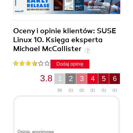
Oceny i opinie klientów: SUSE
Linux 10. Księga eksperta
Michael McCallister
Dodaj opinię
3.8
1
2
3
4
5
6
(0)
(1)
(2)
(1)
(1)
(1)
Opinia: anonimowa