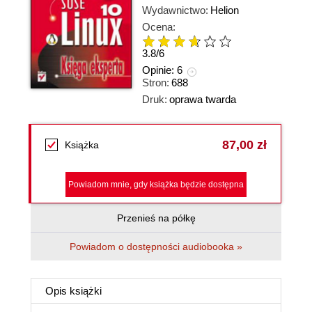
Wydawnictwo:
Helion
Ocena:
3.8
/
6
Opinie:
6
Stron:
688
Druk:
oprawa twarda
87,00 zł
Książka
Powiadom mnie, gdy książka będzie dostępna
Przenieś na półkę
Powiadom o dostępności audiobooka »
Opis
książki