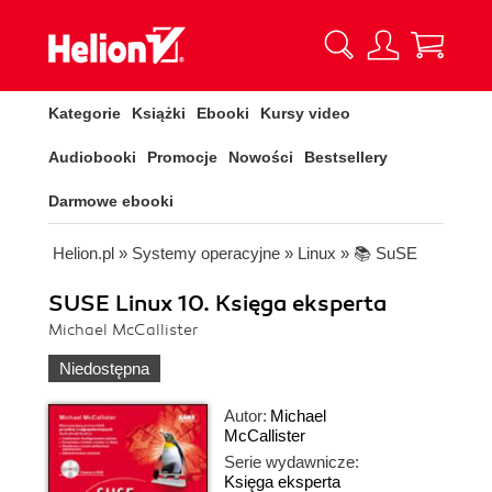
Kategorie
Książki
Ebooki
Kursy video
Audiobooki
Promocje
Nowości
Bestsellery
Darmowe ebooki
Helion.pl
»
Systemy operacyjne
»
Linux
»
📚 SuSE
SUSE Linux 10. Księga eksperta
Michael McCallister
Niedostępna
Autor:
Michael
McCallister
Serie wydawnicze:
Księga eksperta