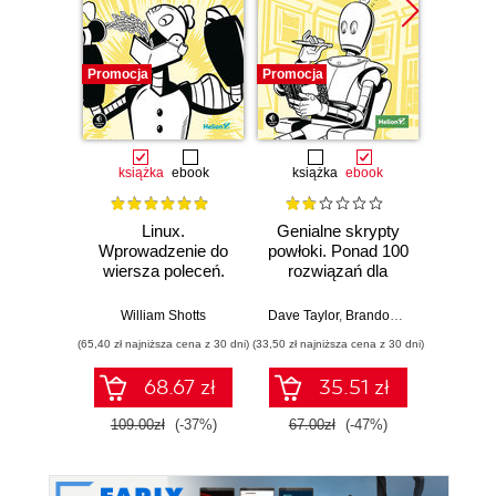
Promocja
Promocja
Promocj
książka
ebook
książka
ebook
ksią
Linux.
Genialne skrypty
Wprowadzenie do
powłoki. Ponad 100
Wprow
wiersza poleceń.
rozwiązań dla
wiers
Wydanie II
systemów Linux,
macOS i Unix
William Shotts
Dave Taylor
,
Brandon Perry
Will
(65,40 zł najniższa cena z 30 dni)
(33,50 zł najniższa cena z 30 dni)
(59,50 zł naj
68.67 zł
35.51 zł
109.00zł
(-37%)
67.00zł
(-47%)
119.0